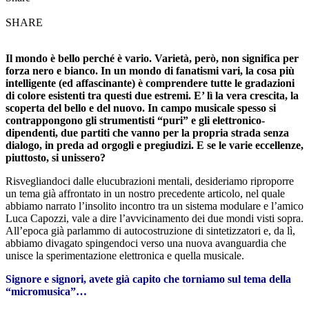
SHARE
Il mondo è bello perché è vario. Varietà, però, non significa per
forza nero e bianco. In un mondo di fanatismi vari, la cosa più
intelligente (ed affascinante) è comprendere tutte le gradazioni
di colore esistenti tra questi due estremi. E’ lì la vera crescita, la
scoperta del bello e del nuovo.
In campo musicale spesso si
contrappongono gli strumentisti “puri” e gli elettronico-
dipendenti, due partiti che vanno per la propria strada senza
dialogo, in preda ad orgogli e pregiudizi. E se le varie eccellenze,
piuttosto, si unissero?
Risvegliandoci dalle elucubrazioni mentali, desideriamo riproporre
un tema già affrontato in un nostro precedente articolo, nel quale
abbiamo narrato l’insolito incontro tra un sistema modulare e l’amico
Luca Capozzi, vale a dire l’avvicinamento dei due mondi visti sopra.
All’epoca già parlammo di autocostruzione di sintetizzatori e, da lì,
abbiamo divagato spingendoci verso una nuova avanguardia che
unisce la sperimentazione elettronica e quella musicale.
Signore e signori, avete già capito che torniamo sul tema della
“micromusica”…