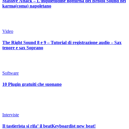
Massive Attack – L’inquietudine notturna del Bristol Sound nel
karma(coma) napoletano
Video
The Right Sound 8 e 9 – Tutorial di registrazione audio – Sax
tenore e sax Soprano
Software
10 Plugin gratuiti che suonano
Interviste
Il tastierista si rifa’ il beatKeyboardist new beat!