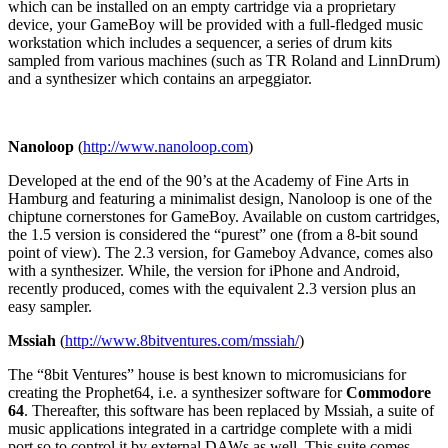
which can be installed on an empty cartridge via a proprietary
device, your GameBoy will be provided with a full-fledged music
workstation which includes a sequencer, a series of drum kits
sampled from various machines (such as TR Roland and LinnDrum)
and a synthesizer which contains an arpeggiator.
Nanoloop
(
http://www.nanoloop.com
)
Developed at the end of the 90’s at the Academy of Fine Arts in
Hamburg and featuring a minimalist design, Nanoloop is one of the
chiptune cornerstones for GameBoy. Available on custom cartridges,
the 1.5 version is considered the “purest” one (from a 8-bit sound
point of view). The 2.3 version, for Gameboy Advance, comes also
with a synthesizer. While, the version for iPhone and Android,
recently produced, comes with the equivalent 2.3 version plus an
easy sampler.
Mssiah
(
http://www.8bitventures.com/mssiah/
)
The “8bit Ventures” house is best known to micromusicians for
creating the Prophet64, i.e. a synthesizer software for
Commodore
64
. Thereafter, this software has been replaced by Mssiah, a suite of
music applications integrated in a cartridge complete with a midi
port so to control it by external DAWs as well. This suite comes