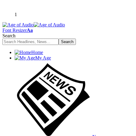
1
Font Resizer
Aa
Search
Home
My Age