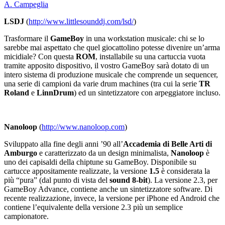
A. Campeglia
LSDJ
(
http://www.littlesounddj.com/lsd/
)
Trasformare il
GameBoy
in una workstation musicale: chi se lo
sarebbe mai aspettato che quel giocattolino potesse divenire un’arma
micidiale? Con questa
ROM
, installabile su una cartuccia vuota
tramite apposito dispositivo, il vostro GameBoy sarà dotato di un
intero sistema di produzione musicale che comprende un sequencer,
una serie di campioni da varie drum machines (tra cui la serie
TR
Roland
e
LinnDrum
) ed un sintetizzatore con arpeggiatore incluso.
Nanoloop
(
http://www.nanoloop.com
)
Sviluppato alla fine degli anni ’90 all’
Accademia di Belle Arti di
Amburgo
e caratterizzato da un design minimalista,
Nanoloop
è
uno dei capisaldi della chiptune su GameBoy. Disponibile su
cartucce appositamente realizzate, la versione
1.5
è considerata la
più “pura” (dal punto di vista del
sound 8-bit
). La versione 2.3, per
GameBoy Advance, contiene anche un sintetizzatore software. Di
recente realizzazione, invece, la versione per iPhone ed Android che
contiene l’equivalente della versione 2.3 più un semplice
campionatore.