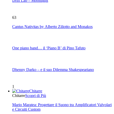
Drift Lab – Moonlight
63
Cantus Nativitas by Alberto Ziliotto and Monakos
One piano band… il ‘Piano B’ di Pino Tafuto
Dhenny Darko – e il suo Dilemma Shakespeariano
1
Chitarre
Chitarre
Scopri di Più
Mario Maratea: Progettare il Suono tra Amplificatori Valvolari
e Circuiti Custom