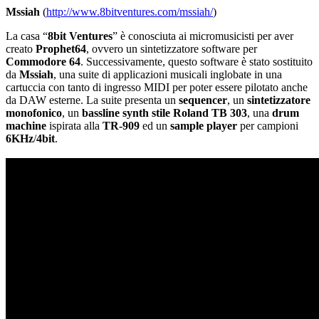
Mssiah
(
http://www.8bitventures.com/mssiah/
)
La casa “
8bit Ventures
” è conosciuta ai micromusicisti per aver
creato
Prophet64
, ovvero un sintetizzatore software per
Commodore 64
. Successivamente, questo software è stato sostituito
da
Mssiah
, una suite di applicazioni musicali inglobate in una
cartuccia con tanto di ingresso MIDI per poter essere pilotato anche
da DAW esterne. La suite presenta un
sequencer
, un
sintetizzatore
monofonico
, un
bassline synth stile Roland TB 303
, una
drum
machine
ispirata alla
TR-909
ed un
sample player
per campioni
6KHz
/
4bit
.