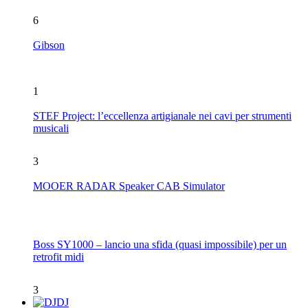
6
Gibson
1
STEF Project: l’eccellenza artigianale nei cavi per strumenti
musicali
3
MOOER RADAR Speaker CAB Simulator
Boss SY1000 – lancio una sfida (quasi impossibile) per un
retrofit midi
3
DJ