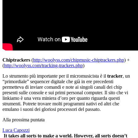
Chiptrackers
(
http://woolyss.com/chipmusic-chiptrackers.php
) +
(
http://woolyss.com/tracking-trackers.php
)
Lo strumento più importante per il micromusicista è il
tracker
, un
“primordiale” sequencer digitale che già in ere precedenti
permetteva di inviare comandi e note ai singoli canali dei chip
presenti sulle console e sui primi personal computer. Il sito che vi
linkiamo è una vera miniera d’oro per quanto riguarda questi
strumenti. Potrete trovare molti programmi nativi ed altri che
emulano i suoni dei gloriosi processori del passato.
Alla prossima puntata
Luca Capozzi
It takes all sorts to make a world. However, all sorts doesn’t