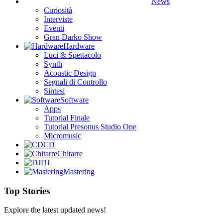
News
Curiosità
Interviste
Eventi
Gran Darko Show
Hardware
Luci & Spettacolo
Synth
Acoustic Design
Segnali di Controllo
Sintesi
Software
Apps
Tutorial Finale
Tutorial Presonus Studio One
Micromusic
CD
Chitarre
DJ
Mastering
Top Stories
Explore the latest updated news!