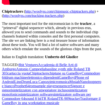
Chiptrackers
(
http://woolyss.com/chipmusic-chiptrackers.php
) +
(
http://woolyss.com/tracking-trackers.php
)
The most important tool for the micromusician is the
tracker
, a
“primeval” digital sequencer which, already in previous eras,
allowed you to send commands and sounds to the individual chip
channels featured within consoles and the first personal computers.
The site we are linking here is a real treasure house of information
about these tools. You will find a lot of native softwares and many
others which emulate the sounds of the glorious chips from the past.
Italian to English translation:
Umberto del Giudice
TAGGED:
8bit Ventures
Accademia di Belle Arti di
Amburgo
Antonio Campeglia
bassline synth stile Roland TB
303
cartuccia vuota
Chiptrackers
chiptune su GameBoy
Commodore
64
drum machine
elettronico-dipendenti
GameBoy
iPhone ed
Android
LinnDrum
Luca Capozzi
micromusica
Mssiah
Nanoloop
nero
e bianco
Prophet64
rom
sample player
sequencer
Signore e
signori
sintetizzatore con arpeggiatore incluso
sintetizzatore
monofonico
sintetizzatore software
sintetizzatore software per
Commodore 64
sound 8 bit
TR Roland
TR-909
tracker
Trasformare il
GameBoy in una workstation musicale