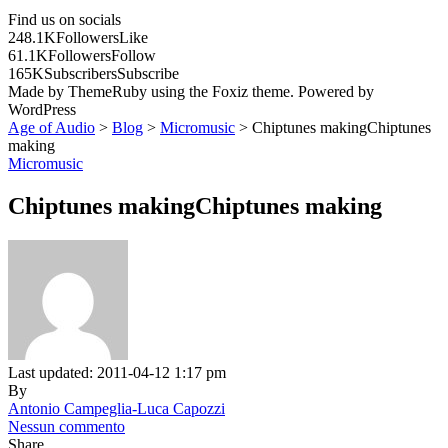
Find us on socials
248.1K
Followers
Like
61.1K
Followers
Follow
165K
Subscribers
Subscribe
Made by ThemeRuby using the Foxiz theme. Powered by
WordPress
Age of Audio
>
Blog
>
Micromusic
>
Chiptunes makingChiptunes
making
Micromusic
Chiptunes makingChiptunes making
Last updated: 2011-04-12 1:17 pm
By
Antonio Campeglia-Luca Capozzi
Nessun commento
Share