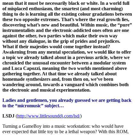
mean that it must be necessarily black or white. In a world full
of misplaced enthusiasm, the smartest (and most charming)
thing to do is learning all the existing colour gradations between
these two opposite extremes. That’s where the real growth lies,
discovering what’s new and beautiful. Within music, the “pure”
instrumentalists and the electronic-addicted ones often are one
against the other, two parties which make their own way
without any dialogue, in the grip of prides and prejudices.
What if their majesties would come together instead?
Awakening from any mental speculation, we would like to offer
a topic we already talked about in a previous article, where we
chronicled the unusual encounter between a modular system
and Luca Capozzi, meaning the two worlds mentioned above
gathering together. At that time we already talked about
homemade synthesizers and, from then on, we’ve been
wandering around, towards a vanguard which combines both
the electronic and musical experimentation.
Ladies and gentlemen, you already guessed we are getting back
to the “micromusic” subject…
LSDJ
(
http://www.littlesounddj.com/lsd/
)
Turning a GameBoy into a music workstation: who would have
ever expected that little toy to be a lethal weapon? With this ROM,