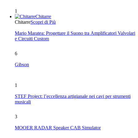
1
Chitarre
Chitarre
Scopri di Più
Mario Maratea: Progettare il Suono tra Amplificatori Valvolari
e Circuiti Custom
6
Gibson
1
STEF Project: l’eccellenza artigianale nei cavi per strumenti
musicali
3
MOOER RADAR Speaker CAB Simulator