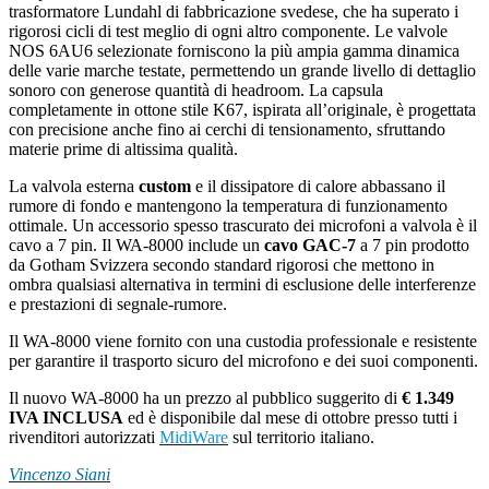
trasformatore Lundahl di fabbricazione svedese, che ha superato i
rigorosi cicli di test meglio di ogni altro componente. Le valvole
NOS 6AU6 selezionate forniscono la più ampia gamma dinamica
delle varie marche testate, permettendo un grande livello di dettaglio
sonoro con generose quantità di headroom. La capsula
completamente in ottone stile K67, ispirata all’originale, è progettata
con precisione anche fino ai cerchi di tensionamento, sfruttando
materie prime di altissima qualità.
La valvola esterna
custom
e il dissipatore di calore abbassano il
rumore di fondo e mantengono la temperatura di funzionamento
ottimale. Un accessorio spesso trascurato dei microfoni a valvola è il
cavo a 7 pin. Il WA-8000 include un
cavo GAC-7
a 7 pin prodotto
da Gotham Svizzera secondo standard rigorosi che mettono in
ombra qualsiasi alternativa in termini di esclusione delle interferenze
e prestazioni di segnale-rumore.
Il WA-8000 viene fornito con una custodia professionale e resistente
per garantire il trasporto sicuro del microfono e dei suoi componenti.
Il nuovo WA-8000 ha un prezzo al pubblico suggerito di
€ 1.349
IVA INCLUSA
ed è disponibile dal mese di ottobre presso tutti i
rivenditori autorizzati
MidiWare
sul territorio italiano.
Vincenzo Siani