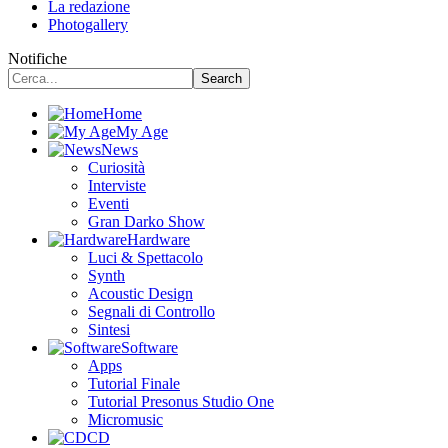
La redazione
Photogallery
Notifiche
Home
My Age
News
Curiosità
Interviste
Eventi
Gran Darko Show
Hardware
Luci & Spettacolo
Synth
Acoustic Design
Segnali di Controllo
Sintesi
Software
Apps
Tutorial Finale
Tutorial Presonus Studio One
Micromusic
CD