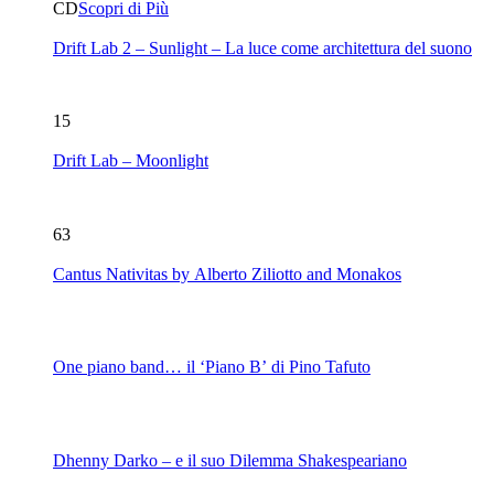
CD
Scopri di Più
Drift Lab 2 – Sunlight – La luce come architettura del suono
15
Drift Lab – Moonlight
63
Cantus Nativitas by Alberto Ziliotto and Monakos
One piano band… il ‘Piano B’ di Pino Tafuto
Dhenny Darko – e il suo Dilemma Shakespeariano