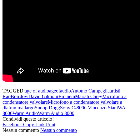
TAGGED:
age of audio
ageofaudio
Antonio Campeglia
artisti
Rap
Bon Jovi
David Gilmour
Eminem
Mariah Carey
Microfono a
condensatore valvolare
Microfono a condensatore valvolare a
diaframma largo
Snoop Dogg
Sony C-800G
Vincenzo Siani
WA
8000
Warm Audio
Warm Audio 8000
Condividi questo articolo!
Facebook
Copy Link
Print
Nessun commento
Nessun commento