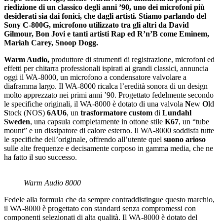
riedizione di un classico degli anni ’90, uno dei microfoni più
desiderati sia dai fonici, che dagli artisti. Stiamo parlando del
Sony C-800G, microfono utilizzato tra gli altri da David
Gilmour, Bon Jovi e tanti artisti Rap ed R’n’B come Eminem,
Mariah Carey, Snoop Dogg.
Warm Audio,
produttore di strumenti di registrazione, microfoni ed
effetti per chitarra professionali ispirati ai grandi classici, annuncia
oggi il WA-8000, un microfono a condensatore valvolare a
diaframma largo. Il WA-8000 ricalca l’eredità sonora di un design
molto apprezzato nei primi anni ’90. Progettato fedelmente secondo
le specifiche originali, il WA-8000 è dotato di una valvola
N
ew
O
ld
S
tock (NOS)
6AU6
, un
trasformatore custom
di
Lundahl
Sweden
, una capsula completamente in ottone stile
K67
, un “tube
mount” e un dissipatore di calore esterno. Il WA-8000 soddisfa tutte
le specifiche dell’originale, offrendo all’utente quel
suono arioso
sulle alte frequenze e decisamente corposo in gamma media, che ne
ha fatto il suo successo.
Warm Audio 8000
Fedele alla formula che da sempre contraddistingue questo marchio,
il WA-8000 è progettato con standard senza compromessi con
componenti selezionati di alta qualità. Il WA-8000 è dotato del