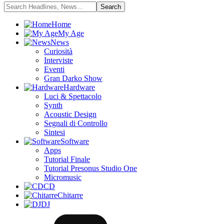
Home
My Age
News
Curiosità
Interviste
Eventi
Gran Darko Show
Hardware
Luci & Spettacolo
Synth
Acoustic Design
Segnali di Controllo
Sintesi
Software
Apps
Tutorial Finale
Tutorial Presonus Studio One
Micromusic
CD
Chitarre
DJ