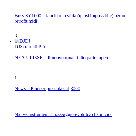
Boss SY1000 – lancio una sfida (quasi impossibile) per un
retrofit midi
3
DJ
DJ
Scopri di Più
NEA:ULISSE – Il nuovo mixer tutto partenopeo
1
News – Pioneer presenta Cdj3000
Native instrument: Il passaggio evolutivo ha inizio.