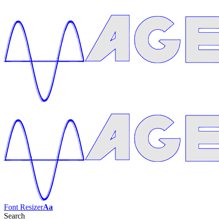
Font Resizer
Aa
Search