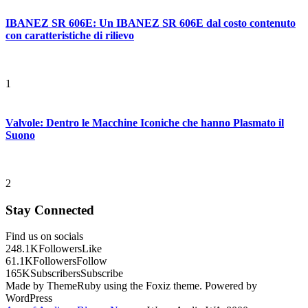
IBANEZ SR 606E: Un IBANEZ SR 606E dal costo contenuto
con caratteristiche di rilievo
1
Valvole: Dentro le Macchine Iconiche che hanno Plasmato il
Suono
2
Stay Connected
Find us on socials
248.1K
Followers
Like
61.1K
Followers
Follow
165K
Subscribers
Subscribe
Made by ThemeRuby using the Foxiz theme. Powered by
WordPress