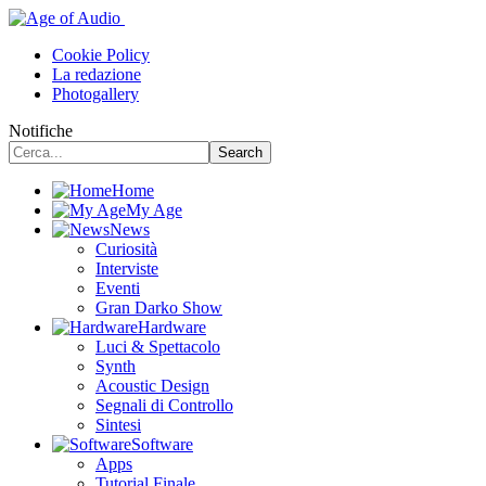
Cookie Policy
La redazione
Photogallery
Notifiche
Home
My Age
News
Curiosità
Interviste
Eventi
Gran Darko Show
Hardware
Luci & Spettacolo
Synth
Acoustic Design
Segnali di Controllo
Sintesi
Software
Apps
Tutorial Finale