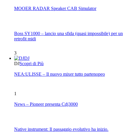
MOOER RADAR Speaker CAB Simulator
Boss SY1000 – lancio una sfida (quasi impossibile) per un
retrofit midi
3
DJ
DJ
Scopri di Più
NEA:ULISSE – Il nuovo mixer tutto partenopeo
1
News – Pioneer presenta Cdj3000
Native instrument: Il passaggio evolutivo ha inizio.