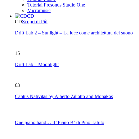
Tutorial Presonus Studio One
Micromusic
CD
CD
Scopri di Più
Drift Lab 2 – Sunlight – La luce come architettura del suono
15
Drift Lab – Moonlight
63
Cantus Nativitas by Alberto Ziliotto and Monakos
One piano band… il ‘Piano B’ di Pino Tafuto