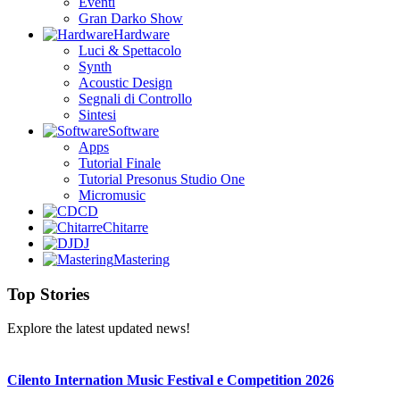
Eventi
Gran Darko Show
Hardware
Luci & Spettacolo
Synth
Acoustic Design
Segnali di Controllo
Sintesi
Software
Apps
Tutorial Finale
Tutorial Presonus Studio One
Micromusic
CD
Chitarre
DJ
Mastering
Top Stories
Explore the latest updated news!
Cilento Internation Music Festival e Competition 2026