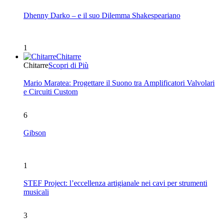
Dhenny Darko – e il suo Dilemma Shakespeariano
1
Chitarre
Chitarre
Scopri di Più
Mario Maratea: Progettare il Suono tra Amplificatori Valvolari
e Circuiti Custom
6
Gibson
1
STEF Project: l’eccellenza artigianale nei cavi per strumenti
musicali
3