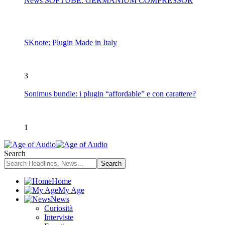
News SOFTUBE: GERMANIUM COMPRESSOR
SKnote: Plugin Made in Italy
3
Sonimus bundle: i plugin “affordable” e con carattere?
1
Search
Home
My Age
News
Curiosità
Interviste