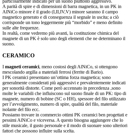
particolarmente indicato per un suono piuttosto aggressivo.
A parità di spire e di dimensioni di barra magnetica, in un PK in
AlNiCo minore è il grado (I,II,IV,V) minore saranno il campo
magnetico generato e di conseguenza il segnale in uscita; a ciò
corrisponde un tono leggermente più “morbido” e meno definito
sulle alte frequenze.
In realtà, come vedremo più avanti, la costituzione chimica del
magnete di un PK è solo uno degli elementi che ne determinano il
suono.
CERAMICO
I
magneti ceramici
, meno costosi degli AlNiCo, si ottengono
mescolando argilla a materiali ferrosi (ferrite di Bario).
I PK ceramici presentano un’ottima forza magnetica; sono
generalmente considerati più aggressivi e prevalentemente indicati
per sonorità distorte. Come però accennato in precedenza ,sono
molte le variabili che influiscono sul suono finale di un PK: tipo di
magnete, numero di bobine (SC o HH), spessore del filo utilizzato
per l’avvolgimento, numero di spire, qualità del filo, materiale
isolante del filo ecc.
Possiamo trovare in commercio ottimi PK ceramici ben progettati e
pessimi AlNiCo e viceversa. A questo bisogna aggiungere che lo
stile musicale, il gusto personale e il modo di suonare sono ulteriori
fattori che possono influire sulla scelta.