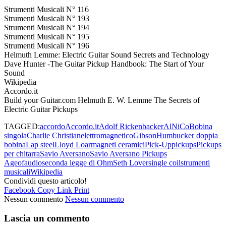
Strumenti Musicali N° 116
Strumenti Musicali N° 193
Strumenti Musicali N° 194
Strumenti Musicali N° 195
Strumenti Musicali N° 196
Helmuth Lemme: Electric Guitar Sound Secrets and Technology
Dave Hunter -The Guitar Pickup Handbook: The Start of Your
Sound
Wikipedia
Accordo.it
Build your Guitar.com Helmuth E. W. Lemme The Secrets of
Electric Guitar Pickups
TAGGED:
accordo
Accordo.it
Adolf Rickenbacker
AlNiCo
Bobina
singola
Charlie Christian
elettromagnetico
Gibson
Humbucker doppia
bobina
Lap steel
Lloyd Loar
magneti ceramici
Pick-Up
pickups
Pickups
per chitarra
Savio Aversano
Savio Aversano Pickups
Ageofaudio
seconda legge di Ohm
Seth Lover
single coil
strumenti
musicali
Wikipedia
Condividi questo articolo!
Facebook
Copy Link
Print
Nessun commento
Nessun commento
Lascia un commento