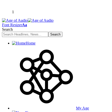
1
Font Resizer
Aa
Search
Home
My Age