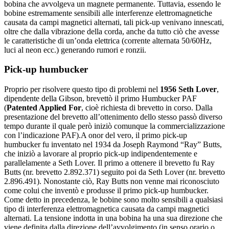
bobina che avvolgeva un magnete permanente. Tuttavia, essendo le
bobine estremamente sensibili alle interferenze elettromagnetiche
causata da campi magnetici alternati, tali pick-up venivano innescati,
oltre che dalla vibrazione della corda, anche da tutto ciò che avesse
le caratteristiche di un’onda elettrica (corrente alternata 50/60Hz,
luci al neon ecc.) generando rumori e ronzii.
Pick-up humbucker
Proprio per risolvere questo tipo di problemi nel
1956
Seth Lover
,
dipendente della Gibson, brevettò il primo Humbucker PAF
(
Patented Applied For
, cioè richiesta di brevetto in corso. Dalla
presentazione del brevetto all’ottenimento dello stesso passò diverso
tempo durante il quale però iniziò comunque la commercializzazione
con l’indicazione PAF).A onor del vero, il primo pick-up
humbucker fu inventato nel 1934 da Joseph Raymond “Ray” Butts,
che iniziò a lavorare al proprio pick-up indipendentemente e
parallelamente a Seth Lover. Il primo a ottenere il brevetto fu Ray
Butts (nr. brevetto 2.892.371) seguito poi da Seth Lover (nr. brevetto
2.896.491). Nonostante ciò, Ray Butts non venne mai riconosciuto
come colui che inventò e produsse il primo pick-up humbucker.
Come detto in precedenza, le bobine sono molto sensibili a qualsiasi
tipo di interferenza elettromagnetica causata da campi magnetici
alternati. La tensione indotta in una bobina ha una sua direzione che
viene definita dalla direzione dell’avvolgimento (in senso orario o