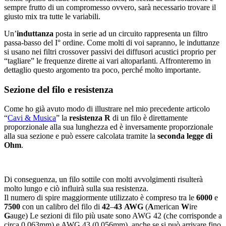
sempre frutto di un compromesso ovvero, sarà necessario trovare il
giusto mix tra tutte le variabili.
Un’
induttanza
posta in serie ad un circuito rappresenta un filtro
passa-basso del I° ordine. Come molti di voi sapranno, le induttanze
si usano nei filtri crossover passivi dei diffusori acustici proprio per
“tagliare” le frequenze dirette ai vari altoparlanti. Affronteremo in
dettaglio questo argomento tra poco, perché molto importante.
Sezione del filo e resistenza
Come ho già avuto modo di illustrare nel mio precedente articolo
“
Cavi & Musica
” la
resistenza
R
di un filo è direttamente
proporzionale alla sua lunghezza ed è inversamente proporzionale
alla sua sezione e può essere calcolata tramite la
seconda legge di
Ohm
.
Di conseguenza, un filo sottile con molti avvolgimenti risulterà
molto lungo e ciò influirà sulla sua resistenza.
Il numero di spire maggiormente utilizzato è compreso tra le
6000
e
7500
con un calibro del filo di
42
–
43
AWG
(
A
merican
W
ire
G
auge) Le sezioni di filo più usate sono AWG 42 (che corrisponde a
circa 0.063mm) e AWG 43 (0.056mm), anche se si può arrivare fino