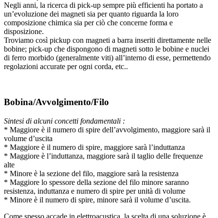
Negli anni, la ricerca di pick-up sempre più efficienti ha portato a
un’evoluzione dei magneti sia per quanto riguarda la loro
composizione chimica sia per ciò che concerne forma e
disposizione.
Troviamo così pickup con magneti a barra inseriti direttamente nelle
bobine; pick-up che dispongono di magneti sotto le bobine e nuclei
di ferro morbido (generalmente viti) all’interno di esse, permettendo
regolazioni accurate per ogni corda, etc..
Bobina/Avvolgimento/Filo
Sintesi di alcuni concetti fondamentali :
* Maggiore è il numero di spire dell’avvolgimento, maggiore sarà il
volume d’uscita
* Maggiore è il numero di spire, maggiore sarà l’induttanza
* Maggiore è l’induttanza, maggiore sarà il taglio delle frequenze
alte
* Minore è la sezione del filo, maggiore sarà la resistenza
* Maggiore lo spessore della sezione del filo minore saranno
resistenza, induttanza e numero di spire per unità di volume
* Minore è il numero di spire, minore sarà il volume d’uscita.
Come spesso accade in elettroacustica, la scelta di una soluzione è