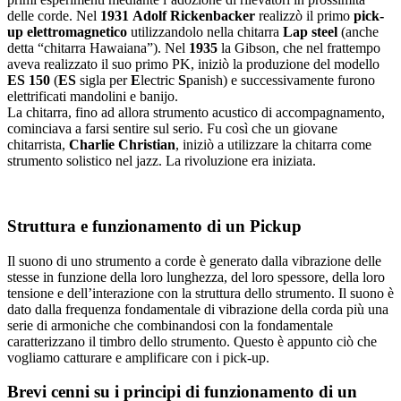
delle corde. Nel
1931
Adolf Rickenbacker
realizzò il primo
pick-
up
elettromagnetico
utilizzandolo nella chitarra
Lap steel
(anche
detta “chitarra Hawaiana”). Nel
1935
la Gibson, che nel frattempo
aveva realizzato il suo primo PK, iniziò la produzione del modello
ES 150
(
ES
sigla per
E
lectric
S
panish) e successivamente furono
elettrificati mandolini e banijo.
La chitarra, fino ad allora strumento acustico di accompagnamento,
cominciava a farsi sentire sul serio. Fu così che un giovane
chitarrista,
Charlie Christian
, iniziò a utilizzare la chitarra come
strumento solistico nel jazz. La rivoluzione era iniziata.
Struttura e funzionamento di un Pickup
Il suono di uno strumento a corde è generato dalla vibrazione delle
stesse in funzione della loro lunghezza, del loro spessore, della loro
tensione e dell’interazione con la struttura dello strumento. Il suono è
dato dalla frequenza fondamentale di vibrazione della corda più una
serie di armoniche che combinandosi con la fondamentale
caratterizzano il timbro dello strumento. Questo è appunto ciò che
vogliamo catturare e amplificare con i pick-up.
Brevi cenni su i principi di funzionamento di un