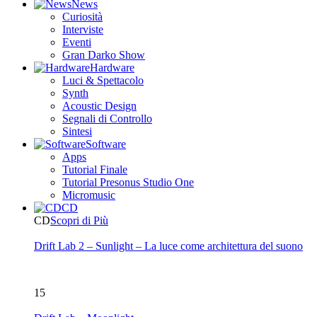
News
Curiosità
Interviste
Eventi
Gran Darko Show
Hardware
Luci & Spettacolo
Synth
Acoustic Design
Segnali di Controllo
Sintesi
Software
Apps
Tutorial Finale
Tutorial Presonus Studio One
Micromusic
CD
CD
Scopri di Più
Drift Lab 2 – Sunlight – La luce come architettura del suono
15