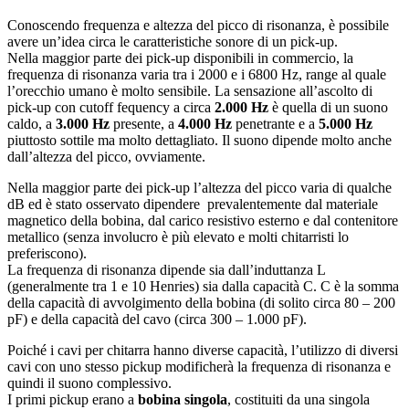
Conoscendo frequenza e altezza del picco di risonanza, è possibile
avere un’idea circa le caratteristiche sonore di un pick-up.
Nella maggior parte dei pick-up disponibili in commercio, la
frequenza di risonanza varia tra i 2000 e i 6800 Hz, range al quale
l’orecchio umano è molto sensibile. La sensazione all’ascolto di
pick-up con cutoff fequency a circa
2.000 Hz
è quella di un suono
caldo, a
3.000 Hz
presente, a
4.000 Hz
penetrante e a
5.000 Hz
piuttosto sottile ma molto dettagliato. Il suono dipende molto anche
dall’altezza del picco, ovviamente.
Nella maggior parte dei pick-up l’altezza del picco varia di qualche
dB ed è stato osservato dipendere prevalentemente dal materiale
magnetico della bobina, dal carico resistivo esterno e dal contenitore
metallico (senza involucro è più elevato e molti chitarristi lo
preferiscono).
La frequenza di risonanza dipende sia dall’induttanza L
(generalmente tra 1 e 10 Henries) sia dalla capacità C. C è la somma
della capacità di avvolgimento della bobina (di solito circa 80 – 200
pF) e della capacità del cavo (circa 300 – 1.000 pF).
Poiché i cavi per chitarra hanno diverse capacità, l’utilizzo di diversi
cavi con uno stesso pickup modificherà la frequenza di risonanza e
quindi il suono complessivo.
I primi pickup erano a
bobina singola
, costituiti da una singola