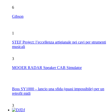
6
Gibson
1
STEF Project: l’eccellenza artigianale nei cavi per strumenti
musicali
3
MOOER RADAR Speaker CAB Simulator
Boss SY1000 – lancio una sfida (quasi impossibile) per un
retrofit midi
3
DJ