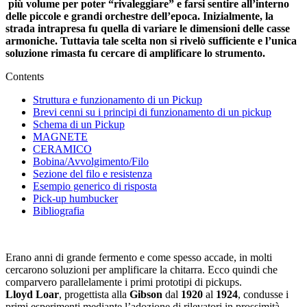
più volume per poter “rivaleggiare” e farsi sentire all’interno
delle piccole e grandi orchestre dell’epoca. Inizialmente, la
strada intrapresa fu quella di variare le dimensioni delle casse
armoniche. Tuttavia tale scelta non si rivelò sufficiente e l’unica
soluzione rimasta fu cercare di amplificare lo strumento.
Contents
Struttura e funzionamento di un Pickup
Brevi cenni su i principi di funzionamento di un pickup
Schema di un Pickup
MAGNETE
CERAMICO
Bobina/Avvolgimento/Filo
Sezione del filo e resistenza
Esempio generico di risposta
Pick-up humbucker
Bibliografia
Erano anni di grande fermento e come spesso accade, in molti
cercarono soluzioni per amplificare la chitarra. Ecco quindi che
comparvero parallelamente i primi prototipi di pickups.
Lloyd Loar
, progettista alla
Gibson
dal
1920
al
1924
, condusse i
primi esperimenti mediante l’adozione di rilevatori in prossimità