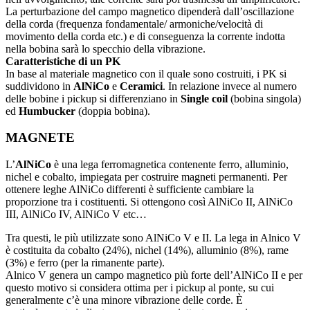
La perturbazione del campo magnetico dipenderà dall’oscillazione
della corda (frequenza fondamentale/ armoniche/velocità di
movimento della corda etc.) e di conseguenza la corrente indotta
nella bobina sarà lo specchio della vibrazione.
Caratteristiche di un PK
In base al materiale magnetico con il quale sono costruiti, i PK si
suddividono in
AlNiCo
e
Ceramici
. In relazione invece al numero
delle bobine i pickup si differenziano in
Single coil
(bobina singola)
ed
Humbucker
(doppia bobina).
MAGNETE
L’
AlNiCo
è una lega ferromagnetica contenente ferro, alluminio,
nichel e cobalto, impiegata per costruire magneti permanenti. Per
ottenere leghe AlNiCo differenti è sufficiente cambiare la
proporzione tra i costituenti. Si ottengono così AlNiCo II, AlNiCo
III, AlNiCo IV, AlNiCo V etc…
Tra questi, le più utilizzate sono AlNiCo V e II. La lega in Alnico V
è costituita da cobalto (24%), nichel (14%), alluminio (8%), rame
(3%) e ferro (per la rimanente parte).
Alnico V genera un campo magnetico più forte dell’AlNiCo II e per
questo motivo si considera ottima per i pickup al ponte, su cui
generalmente c’è una minore vibrazione delle corde. È