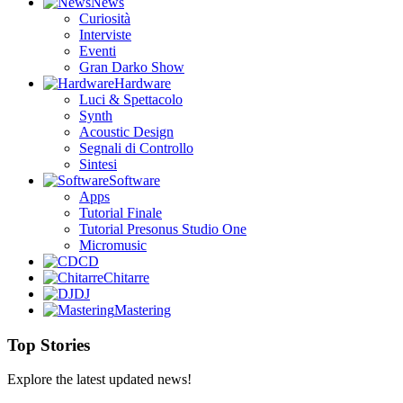
News
Curiosità
Interviste
Eventi
Gran Darko Show
Hardware
Luci & Spettacolo
Synth
Acoustic Design
Segnali di Controllo
Sintesi
Software
Apps
Tutorial Finale
Tutorial Presonus Studio One
Micromusic
CD
Chitarre
DJ
Mastering
Top Stories
Explore the latest updated news!