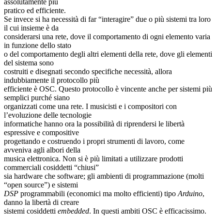
assolutamente più
pratico ed efficiente.
Se invece si ha necessità di far “interagire” due o più sistemi tra loro
il cui insieme è da
considerarsi una rete, dove il comportamento di ogni elemento varia
in funzione dello stato
o del comportamento degli altri elementi della rete, dove gli elementi
del sistema sono
costruiti e disegnati secondo specifiche necessità, allora
indubbiamente il protocollo più
efficiente è OSC. Questo protocollo è vincente anche per sistemi più
semplici purché siano
organizzati come una rete. I musicisti e i compositori con
l’evoluzione delle tecnologie
informatiche hanno ora la possibilità di riprendersi le libertà
espressive e compositive
progettando e costruendo i propri strumenti di lavoro, come
avveniva agli albori della
musica elettronica. Non si è più limitati a utilizzare prodotti
commerciali cosiddetti “chiusi”
sia hardware che software; gli ambienti di programmazione (molti
“open source”) e sistemi
DSP
programmabili (economici ma molto efficienti) tipo
Arduino
,
danno la libertà di creare
sistemi cosiddetti
embedded
. In questi ambiti OSC è efficacissimo.