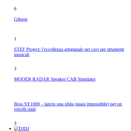
6
Gibson
1
STEF Project: l’eccellenza artigianale nei cavi per strumenti
musicali
3
MOOER RADAR Speaker CAB Simulator
Boss SY1000 – lancio una sfida (quasi impossibile) per un
retrofit midi
3
DJ