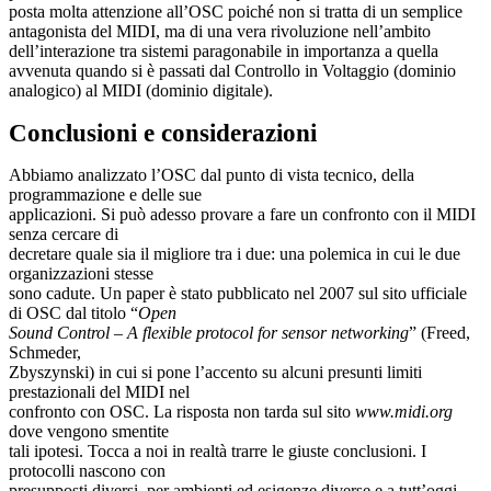
posta molta attenzione all’OSC poiché non si tratta di un semplice
antagonista del MIDI, ma di una vera rivoluzione nell’ambito
dell’interazione tra sistemi paragonabile in importanza a quella
avvenuta quando si è passati dal Controllo in Voltaggio (dominio
analogico) al MIDI (dominio digitale).
Conclusioni e considerazioni
Abbiamo analizzato l’OSC dal punto di vista tecnico, della
programmazione e delle sue
applicazioni. Si può adesso provare a fare un confronto con il MIDI
senza cercare di
decretare quale sia il migliore tra i due: una polemica in cui le due
organizzazioni stesse
sono cadute. Un paper è stato pubblicato nel 2007 sul sito ufficiale
di OSC dal titolo “
Open
Sound Control – A flexible protocol for sensor networking
” (Freed,
Schmeder,
Zbyszynski) in cui si pone l’accento su alcuni presunti limiti
prestazionali del MIDI nel
confronto con OSC. La risposta non tarda sul sito
www.midi.org
dove vengono smentite
tali ipotesi. Tocca a noi in realtà trarre le giuste conclusioni. I
protocolli nascono con
presupposti diversi, per ambienti ed esigenze diverse e a tutt’oggi