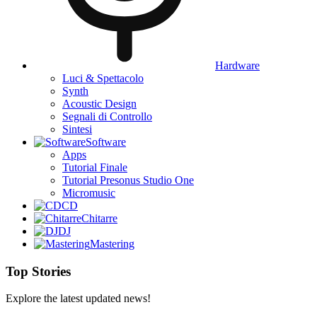
Hardware
Luci & Spettacolo
Synth
Acoustic Design
Segnali di Controllo
Sintesi
Software
Apps
Tutorial Finale
Tutorial Presonus Studio One
Micromusic
CD
Chitarre
DJ
Mastering
Top Stories
Explore the latest updated news!