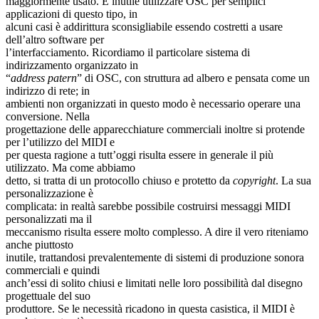
maggiormente usato. È inutile utilizzare OSC per semplici
applicazioni di questo tipo, in
alcuni casi è addirittura sconsigliabile essendo costretti a usare
dell’altro software per
l’interfacciamento. Ricordiamo il particolare sistema di
indirizzamento organizzato in
“
address patern
” di OSC, con struttura ad albero e pensata come un
indirizzo di rete; in
ambienti non organizzati in questo modo è necessario operare una
conversione. Nella
progettazione delle apparecchiature commerciali inoltre si protende
per l’utilizzo del MIDI e
per questa ragione a tutt’oggi risulta essere in generale il più
utilizzato. Ma come abbiamo
detto, si tratta di un protocollo chiuso e protetto da
copyright
. La sua
personalizzazione è
complicata: in realtà sarebbe possibile costruirsi messaggi MIDI
personalizzati ma il
meccanismo risulta essere molto complesso. A dire il vero riteniamo
anche piuttosto
inutile, trattandosi prevalentemente di sistemi di produzione sonora
commerciali e quindi
anch’essi di solito chiusi e limitati nelle loro possibilità dal disegno
progettuale del suo
produttore. Se le necessità ricadono in questa casistica, il MIDI è