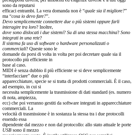
sono da reputarsi
efficaci entrambi. La vera domanda non è “
quale sia il migliore?
”
ma “
cosa io devo fare?
”.
Devo semplicemente connettere due o più sistemi oppure farli
interagire tra loro
? Inoltre,
dove sono dislocati i due sistemi
?
Su di una stessa macchina
?
Sono
integrati in una rete
?
Il sistema fa uso di software o hardware personalizzati o
commerciali
? Queste sono le
domande da porsi di volta in volta per poi decretare quale sia il
protocollo più efficiente in
base al caso.
MIDI è senza dubbio il più efficiente se si deve semplicemente
“interfacciare” due o più
apparecchiature, specie se si tratta di prodotti commerciali. È il caso,
ad esempio, in cui si
necessita semplicemente la trasmissione di dati standard (es. numero
di nota, ampiezza,
ecc) che poi verranno gestiti da software integrati in apparecchiature
commerciali. La
velocità di trasmissione è in sostanza la stessa tra i due protocolli
essendo essa
dipendente dal mezzo e non dal protocollo: allo stato attuale le porte
USB
sono il mezzo