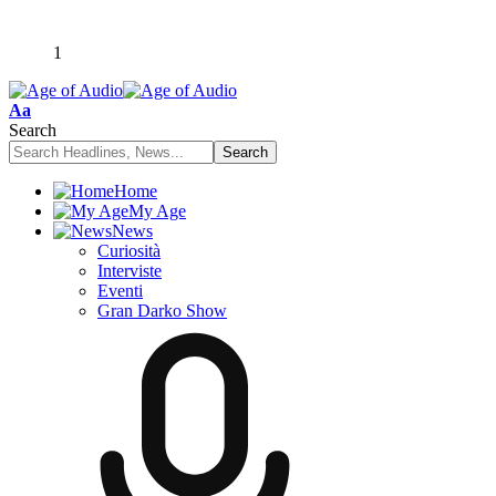
1
Font
Aa
Resizer
Search
Home
My Age
News
Curiosità
Interviste
Eventi
Gran Darko Show