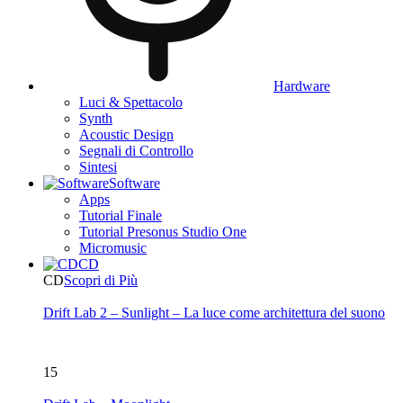
Hardware
Luci & Spettacolo
Synth
Acoustic Design
Segnali di Controllo
Sintesi
Software
Apps
Tutorial Finale
Tutorial Presonus Studio One
Micromusic
CD
CD
Scopri di Più
Drift Lab 2 – Sunlight – La luce come architettura del suono
15