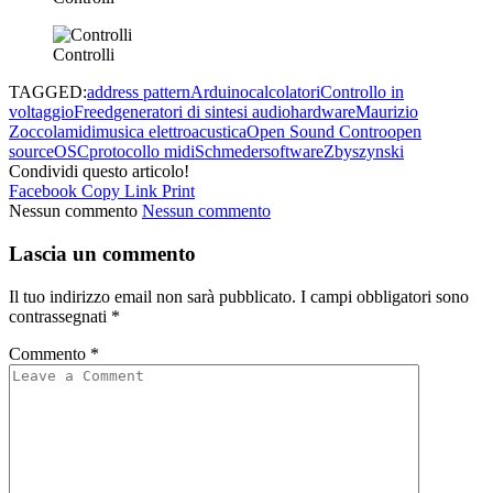
Controlli
TAGGED:
address pattern
Arduino
calcolatori
Controllo in
voltaggio
Freed
generatori di sintesi audio
hardware
Maurizio
Zoccola
midi
musica elettroacustica
Open Sound Contro
open
source
OSC
protocollo midi
Schmeder
software
Zbyszynski
Condividi questo articolo!
Facebook
Copy Link
Print
Nessun commento
Nessun commento
Lascia un commento
Il tuo indirizzo email non sarà pubblicato.
I campi obbligatori sono
contrassegnati
*
Commento
*