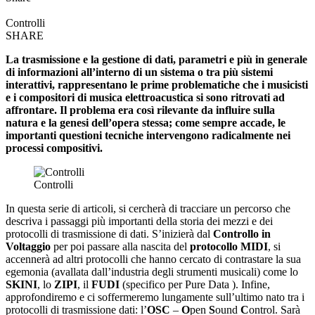
Controlli
SHARE
La trasmissione e la gestione di dati, parametri e più in generale
di informazioni all’interno di un sistema o tra più sistemi
interattivi, rappresentano le prime problematiche che i musicisti
e i compositori di musica elettroacustica si sono ritrovati ad
affrontare. Il problema era così rilevante da influire sulla
natura e la genesi dell’opera stessa; come sempre accade, le
importanti questioni tecniche intervengono radicalmente nei
processi compositivi.
Controlli
In questa serie di articoli, si cercherà di tracciare un percorso che
descriva i passaggi più importanti della storia dei mezzi e dei
protocolli di trasmissione di dati. S’inizierà dal
Controllo in
Voltaggio
per poi passare alla nascita del
protocollo MIDI
, si
accennerà ad altri protocolli che hanno cercato di contrastare la sua
egemonia (avallata dall’industria degli strumenti musicali) come lo
SKINI
, lo
ZIPI
, il
FUDI
(specifico per Pure Data ). Infine,
approfondiremo e ci soffermeremo lungamente sull’ultimo nato tra i
protocolli di trasmissione dati: l’
OSC
–
O
pen
S
ound
C
ontrol. Sarà