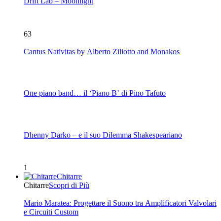
Drift Lab – Moonlight
63
Cantus Nativitas by Alberto Ziliotto and Monakos
One piano band… il ‘Piano B’ di Pino Tafuto
Dhenny Darko – e il suo Dilemma Shakespeariano
1
Chitarre
Chitarre
Scopri di Più
Mario Maratea: Progettare il Suono tra Amplificatori Valvolari
e Circuiti Custom