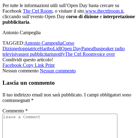
Per tutte le informazioni utili sull’Open Day basta cercare su
Facebook
The Ctrl Room
, o visitare il sito
www.thectrlroom.it
,
cliccando sull’evento Open Day
corso di dizione
e
interpretazione
pubblicitaria
.
Antonio Campeglia
TAGGED:
Antonio Campeglia
Corso
Dizione
doppiatrice
Haribo
Lidl
Open Day
Panealba
speaker radio
televisiva
spot pubblicitari
spotify
The Ctrl Room
voice over
Condividi questo articolo!
Facebook
Copy Link
Print
Nessun commento
Nessun commento
Lascia un commento
Il tuo indirizzo email non sarà pubblicato.
I campi obbligatori sono
contrassegnati
*
Commento
*