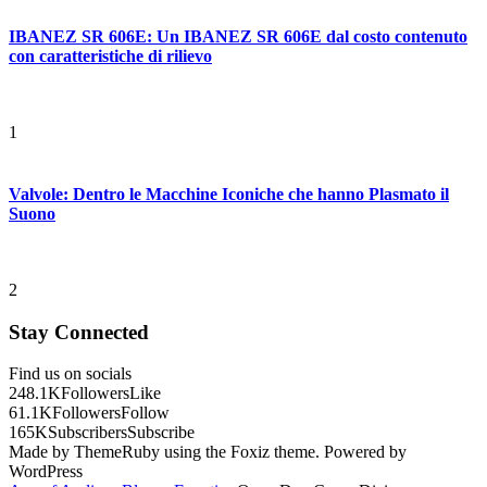
IBANEZ SR 606E: Un IBANEZ SR 606E dal costo contenuto
con caratteristiche di rilievo
1
Valvole: Dentro le Macchine Iconiche che hanno Plasmato il
Suono
2
Stay Connected
Find us on socials
248.1K
Followers
Like
61.1K
Followers
Follow
165K
Subscribers
Subscribe
Made by ThemeRuby using the Foxiz theme. Powered by
WordPress