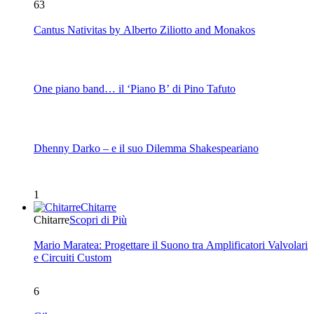
63
Cantus Nativitas by Alberto Ziliotto and Monakos
One piano band… il ‘Piano B’ di Pino Tafuto
Dhenny Darko – e il suo Dilemma Shakespeariano
1
Chitarre
Chitarre
Scopri di Più
Mario Maratea: Progettare il Suono tra Amplificatori Valvolari
e Circuiti Custom
6