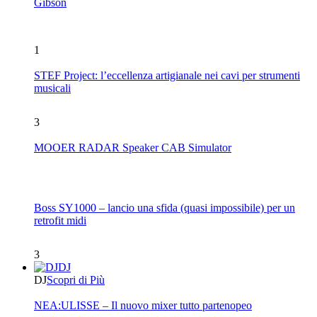
Gibson
1
STEF Project: l’eccellenza artigianale nei cavi per strumenti
musicali
3
MOOER RADAR Speaker CAB Simulator
Boss SY1000 – lancio una sfida (quasi impossibile) per un
retrofit midi
3
DJ
DJ
Scopri di Più
NEA:ULISSE – Il nuovo mixer tutto partenopeo