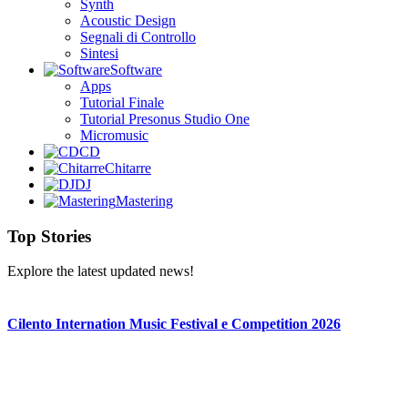
Synth
Acoustic Design
Segnali di Controllo
Sintesi
Software
Apps
Tutorial Finale
Tutorial Presonus Studio One
Micromusic
CD
Chitarre
DJ
Mastering
Top Stories
Explore the latest updated news!
Cilento Internation Music Festival e Competition 2026