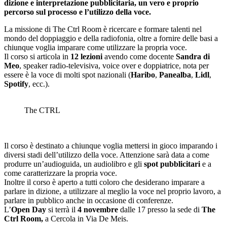
dizione e interpretazione pubblicitaria, un vero e proprio
percorso sul processo e l’utilizzo della voce.
La missione di The Ctrl Room è ricercare e formare talenti nel
mondo del doppiaggio e della radiofonia, oltre a fornire delle basi a
chiunque voglia imparare come utilizzare la propria voce.
Il corso si articola in
12 lezioni
avendo come docente
Sandra di
Meo
, speaker radio-televisiva, voice over e doppiatrice, nota per
essere è la voce di molti spot nazionali (
Haribo
,
Panealba
,
Lidl
,
Spotify
, ecc.).
The CTRL
Il corso è destinato a chiunque voglia mettersi in gioco imparando i
diversi stadi dell’utilizzo della voce. Attenzione sarà data a come
produrre un’audioguida, un audiolibro e gli
spot pubblicitari
e a
come caratterizzare la propria voce.
Inoltre il corso è aperto a tutti coloro che desiderano imparare a
parlare in dizione, a utilizzare al meglio la voce nel proprio lavoro, a
parlare in pubblico anche in occasione di conferenze.
L’
Open Day
si terrà il
4 novembre
dalle 17 presso la sede di
The
Ctrl Room,
a Cercola in Via De Meis.