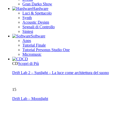
Gran Darko Show
Hardware
Luci & Spettacolo
Synth
Acoustic Design
Segnali di Controllo
Sintesi
Software
Apps
Tutorial Finale
Tutorial Presonus Studio One
Micromusic
CD
CD
Scopri di Più
Drift Lab 2 – Sunlight – La luce come architettura del suono
15
Drift Lab – Moonlight