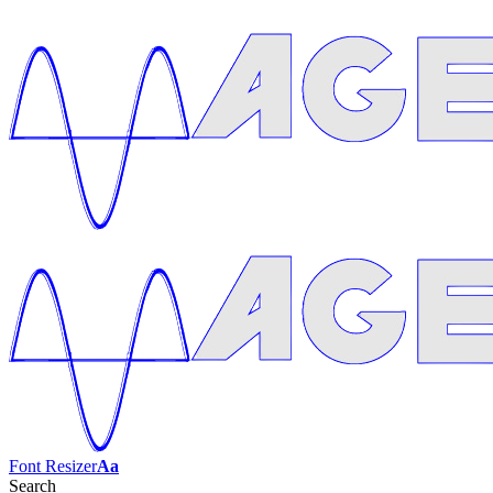
Font Resizer
Aa
Search