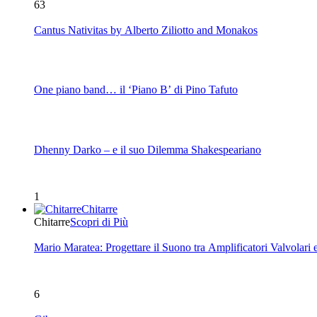
63
Cantus Nativitas by Alberto Ziliotto and Monakos
One piano band… il ‘Piano B’ di Pino Tafuto
Dhenny Darko – e il suo Dilemma Shakespeariano
1
Chitarre
Chitarre
Scopri di Più
Mario Maratea: Progettare il Suono tra Amplificatori Valvolari 
6