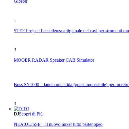
Gibson
1
STEF Project: l’eccellenza artigianale nei cavi per strumenti mu
3
MOOER RADAR Speaker CAB Simulator
Boss SY1000 – lancio una sfida (quasi impossibile) per un retro
3
DJ
DJ
Scopri di Più
NEA:ULISSE – Il nuovo mixer tutto partenopeo