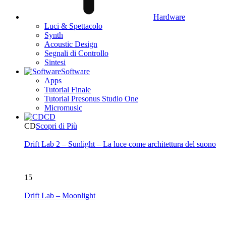
Hardware
Luci & Spettacolo
Synth
Acoustic Design
Segnali di Controllo
Sintesi
Software
Apps
Tutorial Finale
Tutorial Presonus Studio One
Micromusic
CD
CD
Scopri di Più
Drift Lab 2 – Sunlight – La luce come architettura del suono
15
Drift Lab – Moonlight