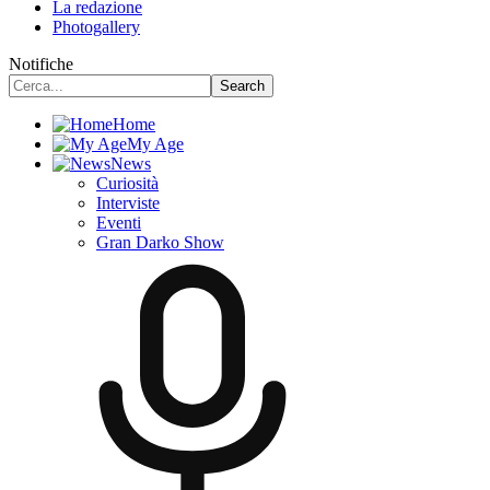
La redazione
Photogallery
Notifiche
Home
My Age
News
Curiosità
Interviste
Eventi
Gran Darko Show