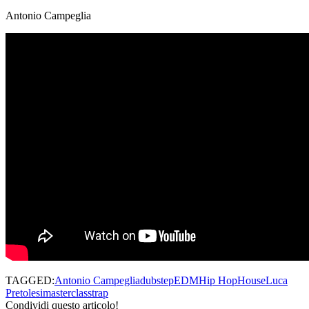
Antonio Campeglia
TAGGED:
Antonio Campeglia
dubstep
EDM
Hip Hop
House
Luca
Pretolesi
masterclass
trap
Condividi questo articolo!