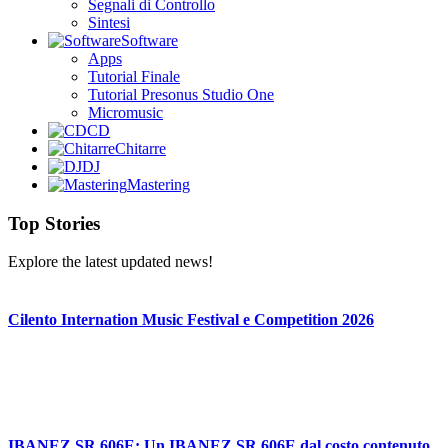
Segnali di Controllo
Sintesi
Software
Apps
Tutorial Finale
Tutorial Presonus Studio One
Micromusic
CD
Chitarre
DJ
Mastering
Top Stories
Explore the latest updated news!
Cilento Internation Music Festival e Competition 2026
IBANEZ SR 606E: Un IBANEZ SR 606E dal costo contenuto