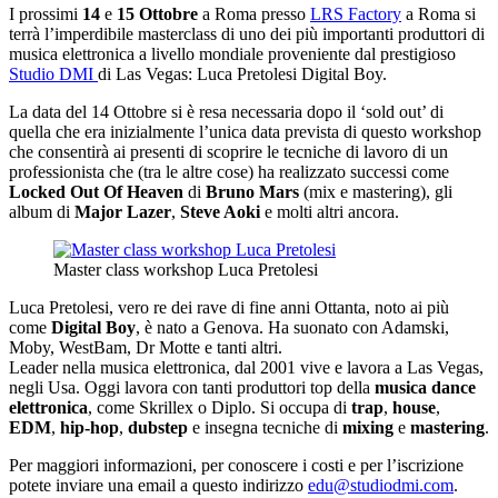
I prossimi
14
e
15 Ottobre
a Roma presso
LRS Factory
a Roma si
terrà l’imperdibile masterclass di uno dei più importanti produttori di
musica elettronica a livello mondiale proveniente dal prestigioso
Studio DMI
di Las Vegas: Luca Pretolesi Digital Boy.
La data del 14 Ottobre si è resa necessaria dopo il ‘sold out’ di
quella che era inizialmente l’unica data prevista di questo workshop
che consentirà ai presenti di scoprire le tecniche di lavoro di un
professionista che (tra le altre cose) ha realizzato successi come
Locked Out Of Heaven
di
Bruno Mars
(mix e mastering), gli
album di
Major Lazer
,
Steve Aoki
e molti altri ancora.
Master class workshop Luca Pretolesi
Luca Pretolesi, vero re dei rave di fine anni Ottanta, noto ai più
come
Digital Boy
, è nato a Genova. Ha suonato con Adamski,
Moby, WestBam, Dr Motte e tanti altri.
Leader nella musica elettronica, dal 2001 vive e lavora a Las Vegas,
negli Usa. Oggi lavora con tanti produttori top della
musica dance
elettronica
, come Skrillex o Diplo. Si occupa di
trap
,
house
,
EDM
,
hip-hop
,
dubstep
e insegna tecniche di
mixing
e
mastering
.
Per maggiori informazioni, per conoscere i costi e per l’iscrizione
potete inviare una email a questo indirizzo
edu@studiodmi.com
.