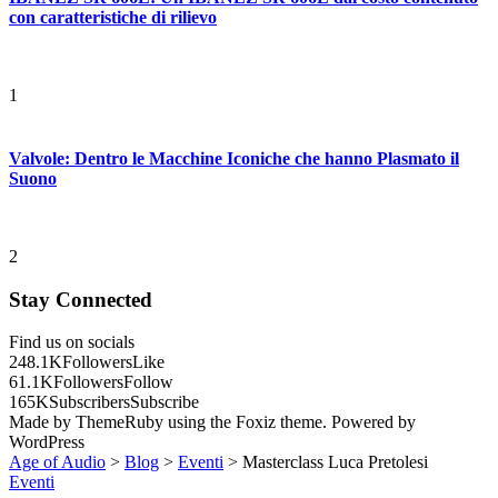
con caratteristiche di rilievo
1
Valvole: Dentro le Macchine Iconiche che hanno Plasmato il
Suono
2
Stay Connected
Find us on socials
248.1K
Followers
Like
61.1K
Followers
Follow
165K
Subscribers
Subscribe
Made by ThemeRuby using the Foxiz theme. Powered by
WordPress
Age of Audio
>
Blog
>
Eventi
>
Masterclass Luca Pretolesi
Eventi