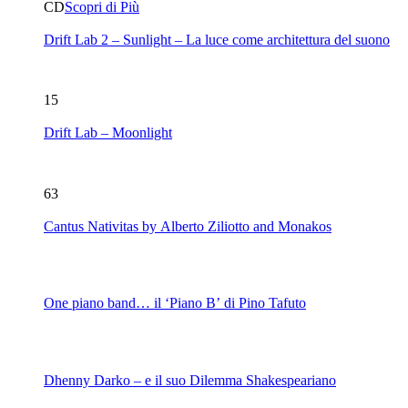
CD
Scopri di Più
Drift Lab 2 – Sunlight – La luce come architettura del suono
15
Drift Lab – Moonlight
63
Cantus Nativitas by Alberto Ziliotto and Monakos
One piano band… il ‘Piano B’ di Pino Tafuto
Dhenny Darko – e il suo Dilemma Shakespeariano