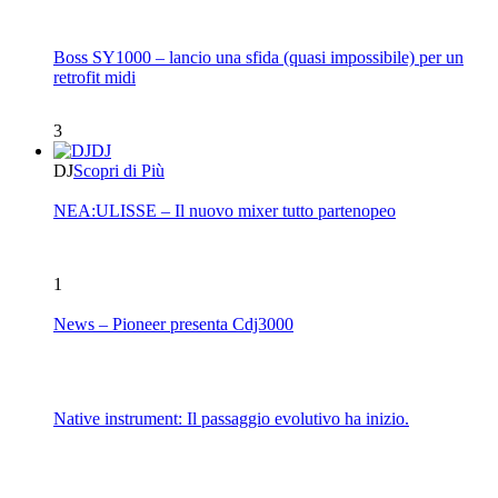
Boss SY1000 – lancio una sfida (quasi impossibile) per un
retrofit midi
3
DJ
DJ
Scopri di Più
NEA:ULISSE – Il nuovo mixer tutto partenopeo
1
News – Pioneer presenta Cdj3000
Native instrument: Il passaggio evolutivo ha inizio.