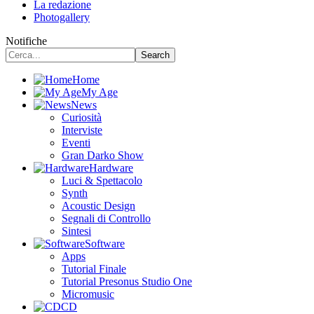
La redazione
Photogallery
Notifiche
Home
My Age
News
Curiosità
Interviste
Eventi
Gran Darko Show
Hardware
Luci & Spettacolo
Synth
Acoustic Design
Segnali di Controllo
Sintesi
Software
Apps
Tutorial Finale
Tutorial Presonus Studio One
Micromusic
CD