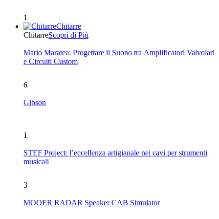
1
Chitarre
Chitarre
Scopri di Più
Mario Maratea: Progettare il Suono tra Amplificatori Valvolari
e Circuiti Custom
6
Gibson
1
STEF Project: l’eccellenza artigianale nei cavi per strumenti
musicali
3
MOOER RADAR Speaker CAB Simulator