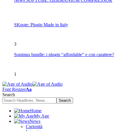
News SOFTUBE: GERMANIUM COMPRESSOR
SKnote: Plugin Made in Italy
3
Sonimus bundle: i plugin “affordable” e con carattere?
1
Font Resizer
Aa
Search
Home
My Age
News
Curiosità