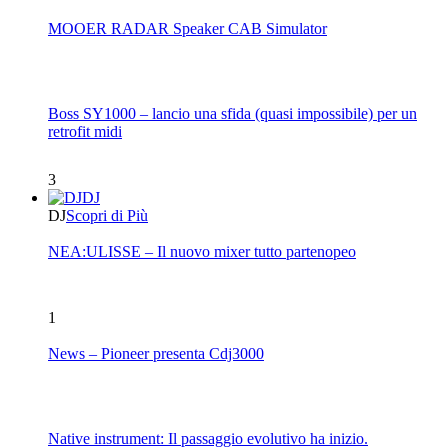
MOOER RADAR Speaker CAB Simulator
Boss SY1000 – lancio una sfida (quasi impossibile) per un
retrofit midi
3
DJ
DJ
Scopri di Più
NEA:ULISSE – Il nuovo mixer tutto partenopeo
1
News – Pioneer presenta Cdj3000
Native instrument: Il passaggio evolutivo ha inizio.