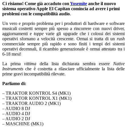
Ci risiamo! Come già accaduto con
Yosemite
anche il nuovo
sistema operativo Apple El Capitan comincia ad avere i primi
problemi con le compatibilità audio
.
Un vero e proprio problema per i produttori di hardware e software
musicali costretti sempre più spesso a rincorrere con nuovi driver,
aggiornamenti e
toppe
varie gli upgrade che i colossi dei sistemi
operativi sfornano a velocità crescente. Ormai si tratta di un
rush
commerciale sempre più rapido e sono finiti i tempi dei sistemi
operativi decennali, il ricambio generazionale è ormai attestato tra i
6-18 mesi!
La prima
vittima
della lista dichiarata sembra essere
Native
Instruments
che è costretta a rilasciare ufficialmente la lista delle
prime gravi incompatibilità rilevate.
Parliamo di:
– TRAKTOR KONTROL S4 (MK1)
– TRAKTOR KONTROL X1 (MK1)
– TRAKTOR AUDIO 2 (MK1)
– AUDIO 8 DJ
– AUDIO 4 DJ
– AUDIO 2 DJ
– MASCHINE (MK1)