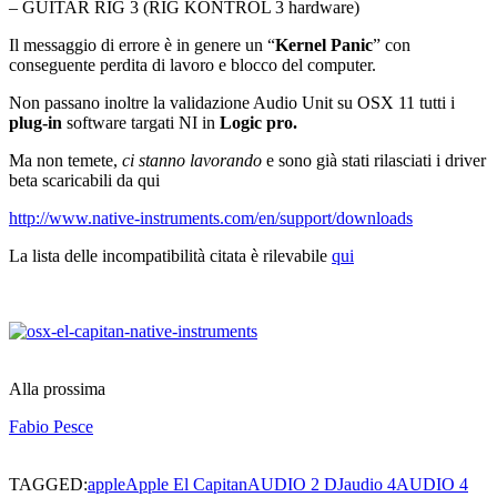
– GUITAR RIG 3 (RIG KONTROL 3 hardware)
Il messaggio di errore è in genere un “
Kernel Panic
” con
conseguente perdita di lavoro e blocco del computer.
Non passano inoltre la validazione Audio Unit su OSX 11 tutti i
plug-in
software targati NI in
Logic pro.
Ma non temete,
ci stanno lavorando
e sono già stati rilasciati i driver
beta scaricabili da qui
http://www.native-instruments.com/en/support/downloads
La lista delle incompatibilità citata è rilevabile
qui
Alla prossima
Fabio Pesce
TAGGED:
apple
Apple El Capitan
AUDIO 2 DJ
audio 4
AUDIO 4