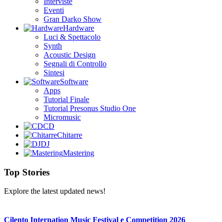
Interviste
Eventi
Gran Darko Show
Hardware
Luci & Spettacolo
Synth
Acoustic Design
Segnali di Controllo
Sintesi
Software
Apps
Tutorial Finale
Tutorial Presonus Studio One
Micromusic
CD
Chitarre
DJ
Mastering
Top Stories
Explore the latest updated news!
Cilento Internation Music Festival e Competition 2026