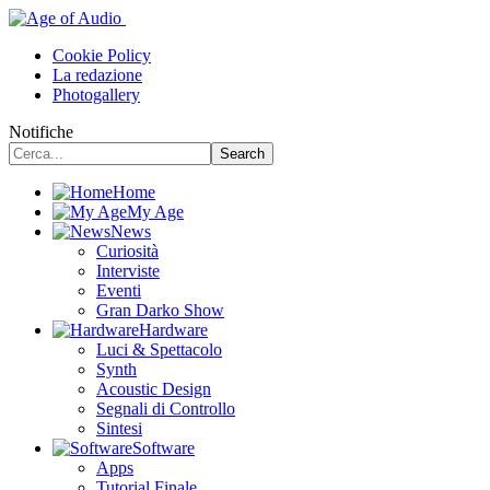
Cookie Policy
La redazione
Photogallery
Notifiche
Home
My Age
News
Curiosità
Interviste
Eventi
Gran Darko Show
Hardware
Luci & Spettacolo
Synth
Acoustic Design
Segnali di Controllo
Sintesi
Software
Apps
Tutorial Finale