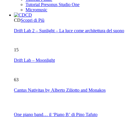
Tutorial Presonus Studio One
Micromusic
CD
CD
Scopri di Più
Drift Lab 2 – Sunlight – La luce come architettura del suono
15
Drift Lab – Moonlight
63
Cantus Nativitas by Alberto Ziliotto and Monakos
One piano band… il ‘Piano B’ di Pino Tafuto