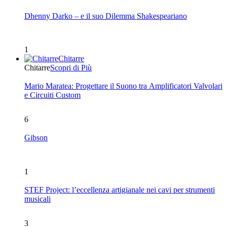
Dhenny Darko – e il suo Dilemma Shakespeariano
1
Chitarre
Chitarre
Scopri di Più
Mario Maratea: Progettare il Suono tra Amplificatori Valvolari
e Circuiti Custom
6
Gibson
1
STEF Project: l’eccellenza artigianale nei cavi per strumenti
musicali
3