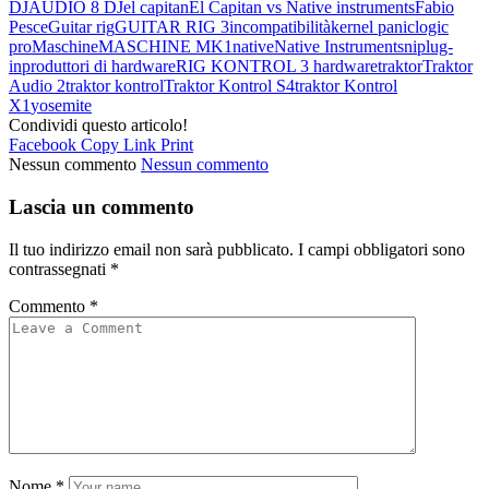
DJ
AUDIO 8 DJ
el capitan
El Capitan vs Native instruments
Fabio
Pesce
Guitar rig
GUITAR RIG 3
incompatibilità
kernel panic
logic
pro
Maschine
MASCHINE MK1
native
Native Instruments
ni
plug-
in
produttori di hardware
RIG KONTROL 3 hardware
traktor
Traktor
Audio 2
traktor kontrol
Traktor Kontrol S4
traktor Kontrol
X1
yosemite
Condividi questo articolo!
Facebook
Copy Link
Print
Nessun commento
Nessun commento
Lascia un commento
Il tuo indirizzo email non sarà pubblicato.
I campi obbligatori sono
contrassegnati
*
Commento
*
Nome
*