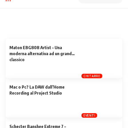
Related Stories
Uncover the stories that related to the post!
Maton EBG808 Artist – Una
moderna alternativa ad un grande
classico
CHITARRE
Mac o Pc? La DAW dall’Home
Recording al Project Studio
EVENTI
Schecter Banshee Extreme 7 –