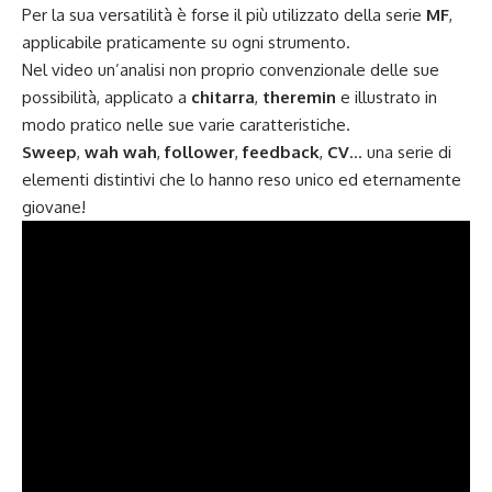
Per la sua versatilità è forse il più utilizzato della serie
MF
,
applicabile praticamente su ogni strumento.
Nel video un’analisi non proprio convenzionale delle sue
possibilità, applicato a
chitarra
,
theremin
e illustrato in
modo pratico nelle sue varie caratteristiche.
Sweep
,
wah wah
,
follower
,
feedback
,
CV
… una serie di
elementi distintivi che lo hanno reso unico ed eternamente
giovane!