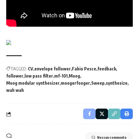
TAGGED:
CV
envelope follower
Fabio Pesce
feedback
follower
low pass filter
mf-101
Moog
Moog modular synthesizer
moogerfooger
Sweep
synthesize
wah wah
Nessun commento