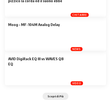
pizzicò la corda ed il suono ebbe
inizio
CHITARRE
Moog – MF-104M Analog Delay
NEWS
AVID DigiRack EQ III vs WAVES Q8
EQ
VIDEO
Scopri di Più