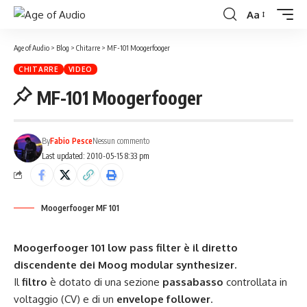
Aa
Age of Audio
>
Blog
>
Chitarre
>
MF-101 Moogerfooger
CHITARRE
VIDEO
MF-101 Moogerfooger
By
Fabio Pesce
Nessun commento
Last updated: 2010-05-15 8:33 pm
Moogerfooger MF 101
Moogerfooger 101 low pass filter è il diretto
discendente dei Moog modular synthesizer.
Il
filtro
è dotato di una sezione
passabasso
controllata in
voltaggio (CV) e di un
envelope follower
.