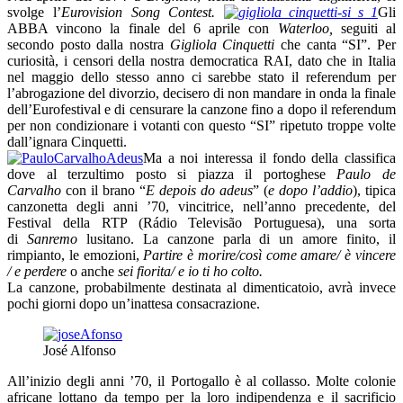
svolge l’
Eurovision Song Contest.
Gli
ABBA vincono la finale del 6 aprile con
Waterloo,
seguiti al
secondo posto dalla nostra
Gigliola Cinquetti
che canta “SI”. Per
curiosità, i censori della nostra democratica RAI, dato che in Italia
nel maggio dello stesso anno ci sarebbe stato il referendum per
l’abrogazione del divorzio, decisero di non mandare in onda la finale
dell’Eurofestival e di censurare la canzone fino a dopo il referendum
per non condizionare i votanti con questo “SI” ripetuto troppe volte
dall’ignara Cinquetti.
Ma a noi interessa il fondo della classifica
dove al terzultimo posto si piazza il portoghese
Paulo de
Carvalho
con il brano “
E depois do adeus
” (
e dopo l’addio
), tipica
canzonetta degli anni ’70, vincitrice, nell’anno precedente, del
Festival della RTP (Rádio Televisão Portuguesa), una sorta
di
Sanremo
lusitano. La canzone parla di un amore finito, il
rimpianto, le emozioni,
Partire è morire/così come amare/ è vincere
/ e perdere
o anche
sei fiorita/ e io ti ho colto.
La canzone, probabilmente destinata al dimenticatoio, avrà invece
pochi giorni dopo un’inattesa consacrazione.
José Alfonso
All’inizio degli anni ’70, il Portogallo è al collasso. Molte colonie
africane lottano da tempo per la loro indipendenza e il sacrificio