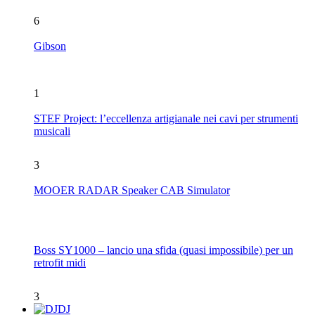
6
Gibson
1
STEF Project: l’eccellenza artigianale nei cavi per strumenti
musicali
3
MOOER RADAR Speaker CAB Simulator
Boss SY1000 – lancio una sfida (quasi impossibile) per un
retrofit midi
3
DJ