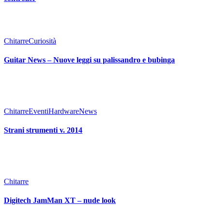
Chitarre
Curiosità
Guitar News – Nuove leggi su palissandro e bubinga
Chitarre
Eventi
Hardware
News
Strani strumenti v. 2014
Chitarre
Digitech JamMan XT – nude look