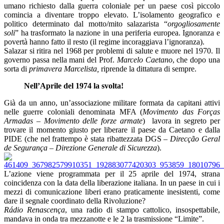
umano richiesto dalla guerra coloniale per un paese così piccolo
comincia a diventare troppo elevato. L’isolamento geografico e
politico determinato dal motto/mito salazarista “
orgogliosamente
soli
” ha trasformato la nazione in una periferia europea. Ignoranza e
povertà hanno fatto il resto (il regime incoraggiava l’ignoranza).
Salazar si ritira nel 1968 per problemi di salute e muore nel 1970. Il
governo passa nella mani del Prof.
Marcelo Caetano
, che dopo una
sorta di
primavera Marcelista,
riprende la dittatura di sempre.
Nell’Aprile del 1974 la svolta!
Già da un anno, un’associazione militare formata da capitani attivi
nelle guerre coloniali denominata MFA (
Movimento das Forças
Armadas – Movimento delle forze armate
) lavora in segreto per
trovare il momento giusto per liberare il paese da Caetano e dalla
PIDE (che nel frattempo è stata ribattezzata DGS –
Direcção Geral
de Segurança
–
Direzione Generale di Sicurezza
).
L’azione viene programmata per il 25 aprile del 1974, strana
coincidenza con la data della liberazione italiana. In un paese in cui i
mezzi di comunicazione liberi erano praticamente inesistenti, come
dare il segnale coordinato della Rivoluzione?
Rádio Renascença
, una radio di stampo cattolico, insospettabile,
mandava in onda tra mezzanotte e le 2 la trasmissione “Limite”.