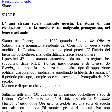
Nessun commento
Share
SHARE
E’ una strana storia musicale questa. La storia di una
rivoluzione in cui la musica è suo malgrado protagonista, nel
bene e nel male.
Siamo nel Portogallo del 1932 quando
Antonio de Oliveira
Salazar
viene nominato Presidente del Consiglio. In questa veste
modifica la Costituzione ed assume pieni poteri. E’ l’inizio del
fascismo portoghese, anzi della dittatura fascista portoghese.
I prossimi 42 anni saranno caratterizzati da un duro regime che,
supportato dalla PIDE (
Polícia Internacional e de Defesa do
Estado
), soppresse la dissidenza e ogni altro tipo di opposizione
politica, dissolvendo i sindacati e annullando la libertà di stampa. E’
il periodo più cupo, complesso e controverso del Portogallo del XX
secolo.
Ma non è di questo che voglio parlare…
Saltiamo agli anni ’50, quando in un paesino portoghese a sud di
Lisbona,
Grândola
, esisteva già da inizio secolo la
Sociedade
Musical Fraternidade Operária Grandolense,
una sorta di scuola
musicale con annessa Filarmonica gestita da operai. Pur non