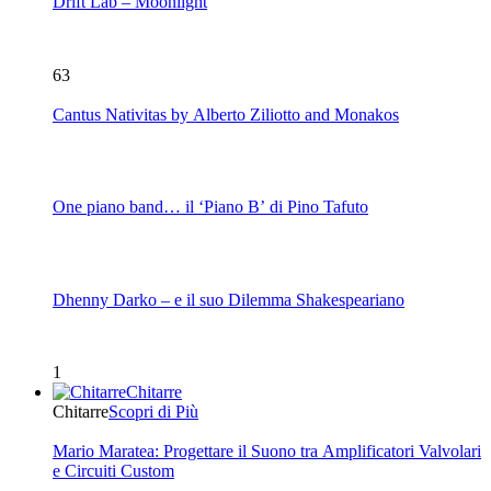
Drift Lab – Moonlight
63
Cantus Nativitas by Alberto Ziliotto and Monakos
One piano band… il ‘Piano B’ di Pino Tafuto
Dhenny Darko – e il suo Dilemma Shakespeariano
1
Chitarre
Chitarre
Scopri di Più
Mario Maratea: Progettare il Suono tra Amplificatori Valvolari
e Circuiti Custom