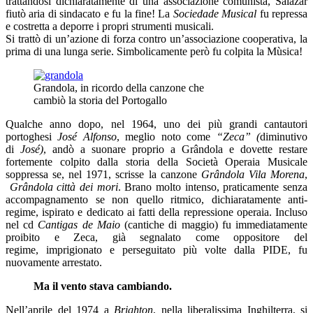
trattandosi dichiaratamente di una associazione comunista, Salazar
fiutò aria di sindacato e fu la fine! La
Sociedade Musical
fu repressa
e costretta a deporre i propri strumenti musicali.
Si trattò di un’azione di forza contro un’associazione cooperativa, la
prima di una lunga serie. Simbolicamente però fu colpita la Mùsica!
Grandola, in ricordo della canzone che
cambiò la storia del Portogallo
Qualche anno dopo, nel 1964, uno dei più grandi cantautori
portoghesi
José Alfonso
, meglio noto come
“Zeca” (
diminutivo
di
José)
, andò a suonare proprio a Grândola e dovette restare
fortemente colpito dalla storia della Società Operaia Musicale
soppressa se, nel 1971, scrisse la canzone
Grândola Vila Morena
,
Grândola città dei mori
. Brano molto intenso, praticamente senza
accompagnamento se non quello ritmico, dichiaratamente anti-
regime, ispirato e dedicato ai fatti della repressione operaia. Incluso
nel cd
Cantigas de Maio
(cantiche di maggio) fu immediatamente
proibito e Zeca, già segnalato come oppositore del
regime, imprigionato e perseguitato più volte dalla PIDE, fu
nuovamente arrestato.
Ma il vento stava cambiando.
Nell’aprile del 1974 a
Brighton
, nella liberalissima Inghilterra, si