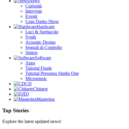
News
Curiosità
Interviste
Eventi
Gran Darko Show
Hardware
Luci & Spettacolo
Synth
Acoustic Design
Segnali di Controllo
Sintesi
Software
Apps
Tutorial Finale
Tutorial Presonus Studio One
Micromusic
CD
Chitarre
DJ
Mastering
Top Stories
Explore the latest updated news!