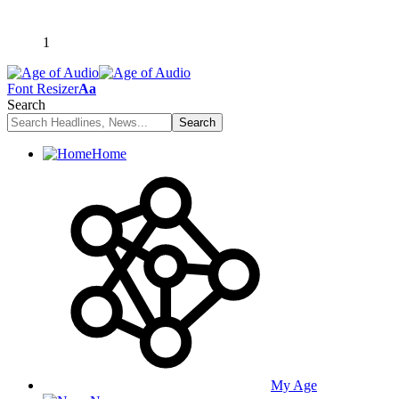
1
Font Resizer
Aa
Search
Home
My Age