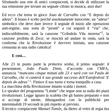
Sfruttando una rete di amici compiacenti, si decide di utilizzare la
sua emissione per inviare un segnale cifrato in musica, anzi due!
Ed ecco che torna in gioco
Joao de Carvalho
con “E depois do
adeus”. Il brano è scelto perché assolutamente innocente, un “adeus”
simbolico che deve dare invece il segnale di inizio alle operazioni
anti-regime, una sorta di “pronti” a cui seguirà il “via” che,
1
indiscutibilmente, sarà la canzone “Grândola Vila morena”
, la
canzone proibita di
Zeca;
se riuscirà ad andare in onda, sarà la
conferma che la Rivoluzione è davvero iniziata, una canzone
censurata in una radio cattolica!
E così…
Alle 23 in punto parte la
primeira senha,
il primo segnale: il
presentatore,
João Paulo Dinis
, d’accordo con l’MFA,
annuncia
“mancano cinque minuti alle 23 e sarà con voi Paulo de
Carvalho, che vi canterà il suo grande successo dell’Eurofestival ‘E
depois do adeus’ “
. Finisce il suo turno e torna tranquillo a casa.
La macchina della Rivoluzione intanto scalda i motori.
Lo speaker del programma “Limite” che segue non sa nulla dei piani
rivoluzionari. Legge ignaro la scaletta che gli hanno preparato e non
si accorge di niente, dilungandosi con la pubblicità per
interminabili 19 secondi in più rispetto al previsto.
Il tecnico compiacente
Manuel Tomás,
da dietro al vetro di regia tira