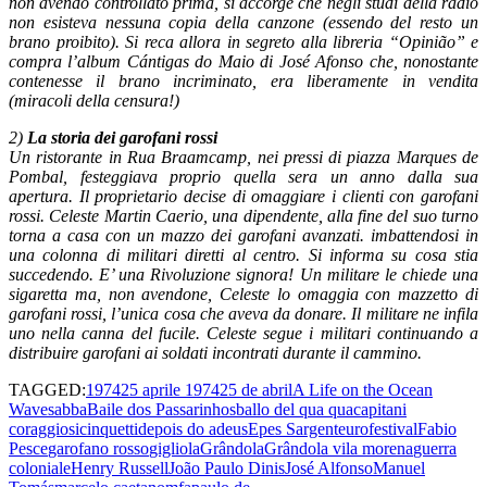
non avendo controllato prima, si accorge che negli studi della radio
non esisteva nessuna copia della canzone (essendo del resto un
brano proibito). Si reca allora in segreto alla libreria “Opinião” e
compra l’album Cántigas do Maio di José Afonso che, nonostante
contenesse il brano incriminato, era liberamente in vendita
(miracoli della censura!)
2)
La storia dei garofani rossi
Un ristorante in Rua Braamcamp, nei pressi di piazza Marques de
Pombal, festeggiava proprio quella sera un anno dalla sua
apertura. Il proprietario decise di omaggiare i clienti con garofani
rossi. Celeste Martin Caerio, una dipendente, alla fine del suo turno
torna a casa con un mazzo dei garofani avanzati. imbattendosi in
una colonna di militari diretti al centro. Si informa su cosa stia
succedendo. E’ una Rivoluzione signora! Un militare le chiede una
sigaretta ma, non avendone, Celeste lo omaggia con mazzetto di
garofani rossi, l’unica cosa che aveva da donare. Il militare ne infila
uno nella canna del fucile. Celeste segue i militari continuando a
distribuire garofani ai soldati incontrati durante il cammino.
TAGGED:
1974
25 aprile 1974
25 de abril
A Life on the Ocean
Waves
abba
Baile dos Passarinhos
ballo del qua qua
capitani
coraggiosi
cinquetti
depois do adeus
Epes Sargent
eurofestival
Fabio
Pesce
garofano rosso
gigliola
Grândola
Grândola vila morena
guerra
coloniale
Henry Russell
João Paulo Dinis
José Alfonso
Manuel