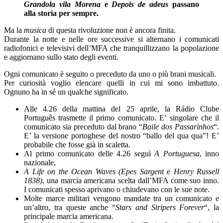
Grandola vila Morena
e
Depois de adeus
passano
alla storia per sempre.
Ma la
musica
di questa rivoluzione non è ancora finita.
Durante la notte e nelle ore successive si alternano i comunicati
radiofonici e televisivi dell’MFA che tranquillizzano la popolazione
e aggiornano sullo stato degli eventi.
Ogni comunicato è seguito o preceduto da uno o più brani musicali.
Per curiosità voglio elencare quelli in cui mi sono imbattuto.
Ognuno ha in sé un qualche significato.
Alle 4.26 della mattina del 25 aprile, la Rádio Clube
Português trasmette il primo comunicato. E’ singolare che il
comunicato sia preceduto dal brano “
Baile dos Passarinhos
“.
E’ la versione portoghese del nostro “ballo del qua qua”! E’
probabile che fosse già in scaletta.
Al primo comunicato delle 4.26 seguì
A Portuguesa
, inno
nazionale,
A Life on the Ocean Waves (Epes Sargent
e
Henry Russell
1838)
, una marcia americana scelta dall’MFA come suo inno.
I comunicati spesso aprivano o chiudevano con le sue note.
Molte marce militari vengono mandate tra un comunicato e
un’altro, tra queste anche “
Stars and Stripers Forever
“, la
principale marcia americana.