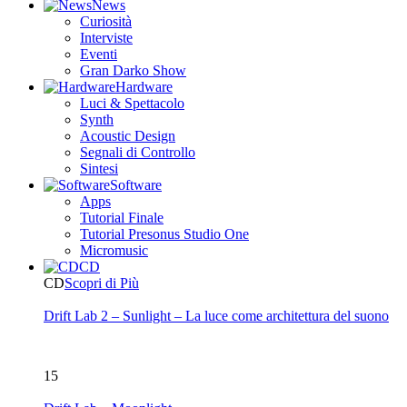
News
Curiosità
Interviste
Eventi
Gran Darko Show
Hardware
Luci & Spettacolo
Synth
Acoustic Design
Segnali di Controllo
Sintesi
Software
Apps
Tutorial Finale
Tutorial Presonus Studio One
Micromusic
CD
CD
Scopri di Più
Drift Lab 2 – Sunlight – La luce come architettura del suono
15