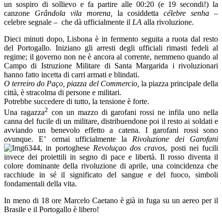
un sospiro di sollievo e fa partire alle 00:20 (e 19 secondi!) la
canzone
Grândola vila morena,
la cosiddetta
célebre senha
–
celebre segnale – che dà ufficialmente il
LA
alla rivoluzione.
Dieci minuti dopo, Lisbona è in fermento seguita a ruota dal resto
del Portogallo. Iniziano gli arresti degli ufficiali rimasti fedeli al
regime; il governo non ne è ancora al corrente, nemmeno quando al
Campo di Istruzione Militare di Santa Margarida i rivoluzionari
hanno fatto incetta di carri armati e blindati.
O terreiro do Paço, piazza del Commercio,
la piazza principale della
città, è stracolma di persone e militari.
Potrebbe succedere di tutto, la tensione è forte.
2
Una ragazza
con un mazzo di garofani rossi ne infila uno nella
canna del fucile di un militare, distribuendone poi il resto ai soldati e
avviando un benevolo effetto a catena. I garofani rossi sono
ovunque. E’ ormai ufficialmente la
Rivoluzione dei Garofani
, in portoghese
Revoluçao dos cravos
, posti nei fucili
invece dei proiettili in segno di pace e libertà. Il rosso diventa il
colore dominante della rivoluzione di aprile, una coincidenza che
racchiude in sé il significato del sangue e del fuoco, simboli
fondamentali della vita.
In meno di 18 ore Marcelo Caetano è già in fuga su un aereo per il
Brasile e il Portogallo è libero!