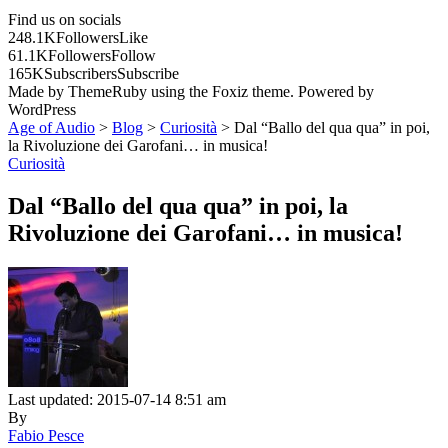
Find us on socials
248.1K
Followers
Like
61.1K
Followers
Follow
165K
Subscribers
Subscribe
Made by ThemeRuby using the Foxiz theme. Powered by
WordPress
Age of Audio
>
Blog
>
Curiosità
>
Dal “Ballo del qua qua” in poi,
la Rivoluzione dei Garofani… in musica!
Curiosità
Dal “Ballo del qua qua” in poi, la
Rivoluzione dei Garofani… in musica!
Last updated: 2015-07-14 8:51 am
By
Fabio Pesce