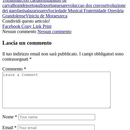
Tomás
marcelo caetano
mfa
paulo de
carvalho
pide
portogallo
portuguesa
revoluçcao dos cravos
rivoluzione
dei garofani
salazar
soares
Sociedade Musical Fraternidade Operária
Grandolense
Viniciu de Moraes
zeca
Condividi questo articolo!
Facebook
Copy Link
Print
Nessun commento
Nessun commento
Lascia un commento
Il tuo indirizzo email non sarà pubblicato.
I campi obbligatori sono
contrassegnati
*
Commento
*
Nome
*
Email
*