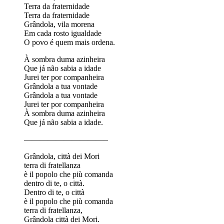
Terra da fraternidade
Terra da fraternidade
Grândola, vila morena
Em cada rosto igualdade
O povo é quem mais ordena.
À sombra duma azinheira
Que já não sabia a idade
Jurei ter por companheira
Grândola a tua vontade
Grândola a tua vontade
Jurei ter por companheira
À sombra duma azinheira
Que já não sabia a idade.
——————————–
Grândola, città dei Mori
terra di fratellanza
è il popolo che più comanda
dentro di te, o città.
Dentro di te, o città
è il popolo che più comanda
terra di fratellanza,
Grândola città dei Mori.