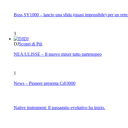
Boss SY1000 – lancio una sfida (quasi impossibile) per un retro
3
DJ
DJ
Scopri di Più
NEA:ULISSE – Il nuovo mixer tutto partenopeo
1
News – Pioneer presenta Cdj3000
Native instrument: Il passaggio evolutivo ha inizio.