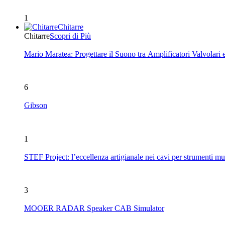
1
Chitarre
Chitarre
Scopri di Più
Mario Maratea: Progettare il Suono tra Amplificatori Valvolari 
6
Gibson
1
STEF Project: l’eccellenza artigianale nei cavi per strumenti mu
3
MOOER RADAR Speaker CAB Simulator