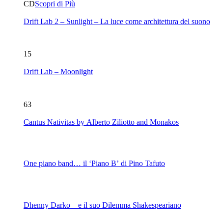
CD
Scopri di Più
Drift Lab 2 – Sunlight – La luce come architettura del suono
15
Drift Lab – Moonlight
63
Cantus Nativitas by Alberto Ziliotto and Monakos
One piano band… il ‘Piano B’ di Pino Tafuto
Dhenny Darko – e il suo Dilemma Shakespeariano