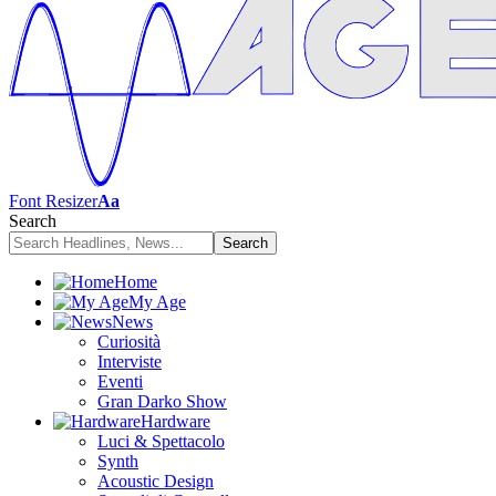
Font Resizer
Aa
Search
Home
My Age
News
Curiosità
Interviste
Eventi
Gran Darko Show
Hardware
Luci & Spettacolo
Synth
Acoustic Design