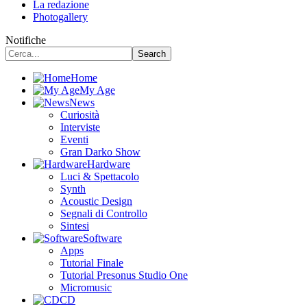
La redazione
Photogallery
Notifiche
Home
My Age
News
Curiosità
Interviste
Eventi
Gran Darko Show
Hardware
Luci & Spettacolo
Synth
Acoustic Design
Segnali di Controllo
Sintesi
Software
Apps
Tutorial Finale
Tutorial Presonus Studio One
Micromusic
CD