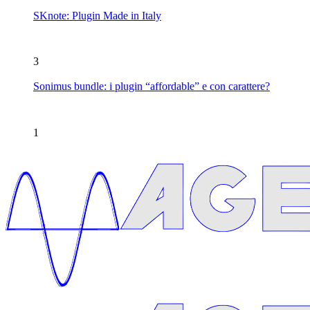
SKnote: Plugin Made in Italy
3
Sonimus bundle: i plugin “affordable” e con carattere?
1