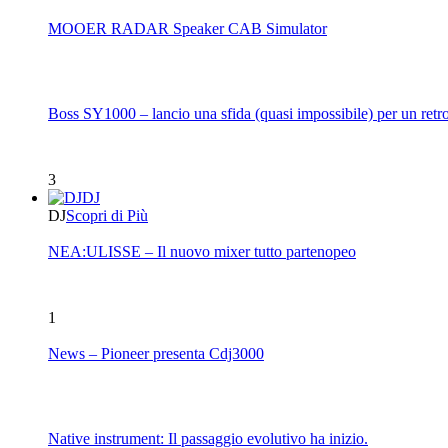
MOOER RADAR Speaker CAB Simulator
Boss SY1000 – lancio una sfida (quasi impossibile) per un retro
3
DJ
DJ
Scopri di Più
NEA:ULISSE – Il nuovo mixer tutto partenopeo
1
News – Pioneer presenta Cdj3000
Native instrument: Il passaggio evolutivo ha inizio.