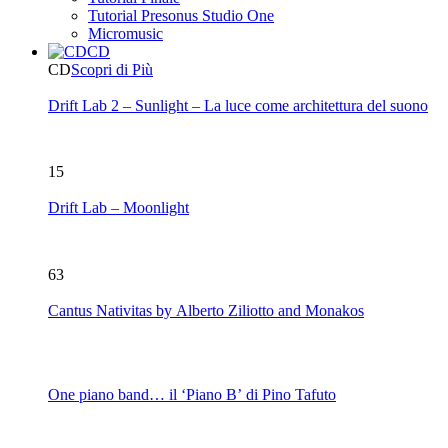
Tutorial Presonus Studio One
Micromusic
CD
CD
Scopri di Più
Drift Lab 2 – Sunlight – La luce come architettura del suono
15
Drift Lab – Moonlight
63
Cantus Nativitas by Alberto Ziliotto and Monakos
One piano band… il ‘Piano B’ di Pino Tafuto