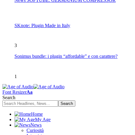
News SOFTUBE: GERMANIUM COMPRESSOR
SKnote: Plugin Made in Italy
3
Sonimus bundle: i plugin “affordable” e con carattere?
1
Font Resizer
Aa
Search
Home
My Age
News
Curiosità