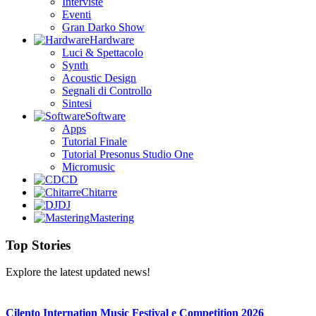
Interviste
Eventi
Gran Darko Show
Hardware
Luci & Spettacolo
Synth
Acoustic Design
Segnali di Controllo
Sintesi
Software
Apps
Tutorial Finale
Tutorial Presonus Studio One
Micromusic
CD
Chitarre
DJ
Mastering
Top Stories
Explore the latest updated news!
Cilento Internation Music Festival e Competition 2026