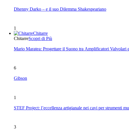
Dhenny Darko – e il suo Dilemma Shakespeariano
1
Chitarre
Chitarre
Scopri di Più
Mario Maratea: Progettare il Suono tra Amplificatori Valvolari 
6
Gibson
1
STEF Project: l’eccellenza artigianale nei cavi per strumenti mu
3