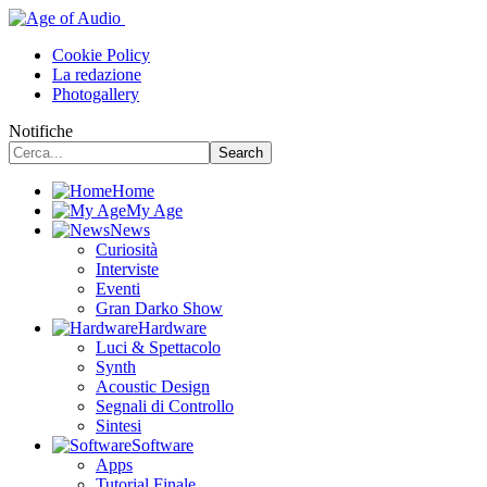
Cookie Policy
La redazione
Photogallery
Notifiche
Home
My Age
News
Curiosità
Interviste
Eventi
Gran Darko Show
Hardware
Luci & Spettacolo
Synth
Acoustic Design
Segnali di Controllo
Sintesi
Software
Apps
Tutorial Finale