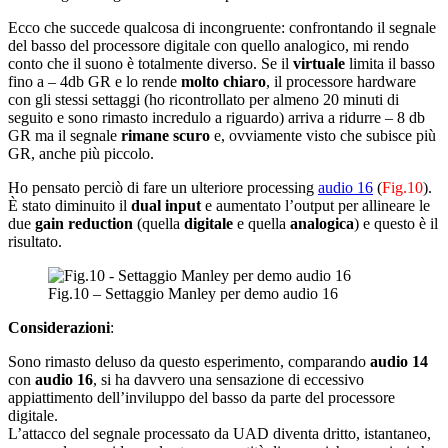
Ecco che succede qualcosa di incongruente: confrontando il segnale
del basso del processore digitale con quello analogico, mi rendo
conto che il suono è totalmente diverso. Se il
virtuale
limita il basso
fino a – 4db GR e lo rende
molto chiaro
, il processore hardware
con gli stessi settaggi (ho ricontrollato per almeno 20 minuti di
seguito e sono rimasto incredulo a riguardo) arriva a ridurre – 8 db
GR ma il segnale
rimane scuro
e, ovviamente visto che subisce più
GR, anche più piccolo.
Ho pensato perciò di fare un ulteriore processing
audio 16
(
Fig.10
).
È stato diminuito il
dual input
e aumentato l’output per allineare le
due
gain reduction
(quella
digitale
e quella
analogica
) e questo è il
risultato.
Fig.10 – Settaggio Manley per demo audio 16
Considerazioni
:
Sono rimasto deluso da questo esperimento, comparando
audio 14
con
audio 16
, si ha davvero una sensazione di eccessivo
appiattimento dell’inviluppo del basso da parte del processore
digitale.
L’attacco del segnale processato da UAD diventa dritto, istantaneo,