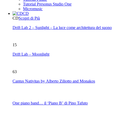
Tutorial Presonus Studio One
Micromusic
CD
CD
Scopri di Più
Drift Lab 2 – Sunlight – La luce come architettura del suono
15
Drift Lab – Moonlight
63
Cantus Nativitas by Alberto Ziliotto and Monakos
One piano band… il ‘Piano B’ di Pino Tafuto