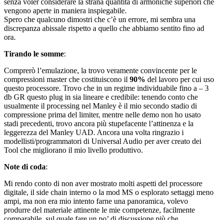
senza voler considerare la strana quantità di armoniche superiori che
vengono aperte in maniera inspiegabile.
Spero che qualcuno dimostri che c’è un errore, mi sembra una
discrepanza abissale rispetto a quello che abbiamo sentito fino ad
ora.
Tirando le somme
:
Comprerò l’emulazione, la trovo veramente convincente per le
compressioni master che costituiscono il
90%
del lavoro per cui uso
questo processore. Trovo che in un regime individuabile fino a – 3
db GR questo plug in sia lineare e credibile: tenendo conto che
usualmente il processing nel Manley è il mio secondo stadio di
compressione prima del limiter, mentre nelle demo non ho usato
stadi precedenti, trovo ancora più stupefacente l’attinenza e la
leggerezza del Manley UAD. Ancora una volta ringrazio i
modellisti/programmatori di Universal Audio per aver creato dei
Tool che migliorano il mio livello produttivo.
Note di coda
:
Mi rendo conto di non aver mostrato molti aspetti del processore
digitale, il side chain interno o la mod MS o esplorato settaggi meno
ampi, ma non era mio intento farne una panoramica, volevo
produrre del materiale attinente le mie competenze, facilmente
comparabile, sul quale fare un po’ di discussione più che