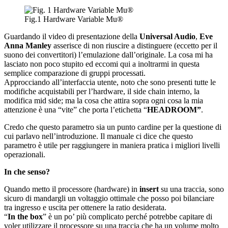
Fig.1 Hardware Variable Mu®
Guardando il video di presentazione della
Universal Audio
,
Eve
Anna Manley
asserisce di non riuscire a distinguere (eccetto per il
suono dei convertitori) l’emulazione dall’originale. La cosa mi ha
lasciato non poco stupito ed eccomi qui a inoltrarmi in questa
semplice comparazione di gruppi processati.
Approcciando all’interfaccia utente, noto che sono presenti tutte le
modifiche acquistabili per l’hardware, il side chain interno, la
modifica mid side; ma la cosa che attira sopra ogni cosa la mia
attenzione è una “vite” che porta l’etichetta “
HEADROOM”
.
Credo che questo parametro sia un punto cardine per la questione di
cui parlavo nell’introduzione. Il manuale ci dice che questo
parametro è utile per raggiungere in maniera pratica i migliori livelli
operazionali.
In che senso?
Quando metto il processore (hardware) in
insert
su una traccia, sono
sicuro di mandargli un voltaggio ottimale che posso poi bilanciare
tra ingresso e uscita per ottenere la ratio desiderata.
“
In the box
” è un po’ più complicato perché potrebbe capitare di
voler utilizzare il processore su una traccia che ha un volume molto