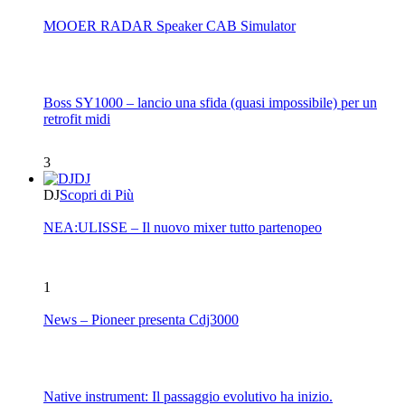
MOOER RADAR Speaker CAB Simulator
Boss SY1000 – lancio una sfida (quasi impossibile) per un
retrofit midi
3
DJ
DJ
Scopri di Più
NEA:ULISSE – Il nuovo mixer tutto partenopeo
1
News – Pioneer presenta Cdj3000
Native instrument: Il passaggio evolutivo ha inizio.