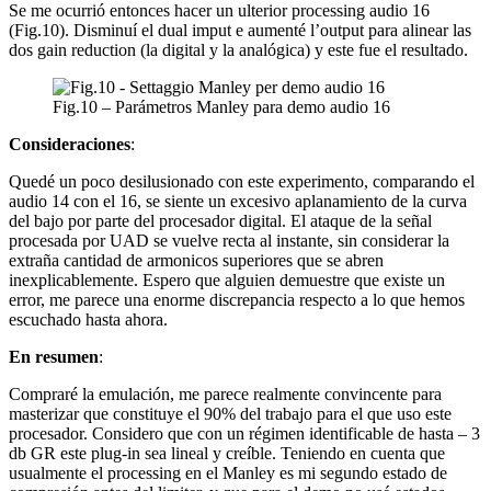
Se me ocurrió entonces hacer un ulterior processing audio 16
(Fig.10). Disminuí el dual imput e aumenté l’output para alinear las
dos gain reduction (la digital y la analógica) y este fue el resultado.
Fig.10 – Parámetros Manley para demo audio 16
Consideraciones
:
Quedé un poco desilusionado con este experimento, comparando el
audio 14 con el 16, se siente un excesivo aplanamiento de la curva
del bajo por parte del procesador digital. El ataque de la señal
procesada por UAD se vuelve recta al instante, sin considerar la
extraña cantidad de armonicos superiores que se abren
inexplicablemente. Espero que alguien demuestre que existe un
error, me parece una enorme discrepancia respecto a lo que hemos
escuchado hasta ahora.
En resumen
:
Compraré la emulación, me parece realmente convincente para
masterizar que constituye el 90% del trabajo para el que uso este
procesador. Considero que con un régimen identificable de hasta – 3
db GR este plug-in sea lineal y creíble. Teniendo en cuenta que
usualmente el processing en el Manley es mi segundo estado de