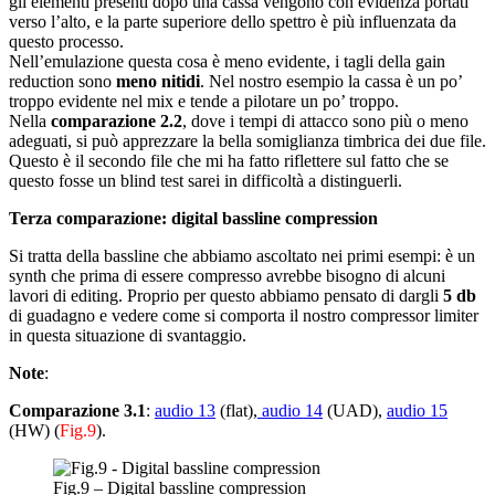
gli elementi presenti dopo una cassa vengono con evidenza portati
verso l’alto, e la parte superiore dello spettro è più influenzata da
questo processo.
Nell’emulazione questa cosa è meno evidente, i tagli della gain
reduction sono
meno nitidi
. Nel nostro esempio la cassa è un po’
troppo evidente nel mix e tende a pilotare un po’ troppo.
Nella
comparazione 2.2
, dove i tempi di attacco sono più o meno
adeguati, si può apprezzare la bella somiglianza timbrica dei due file.
Questo è il secondo file che mi ha fatto riflettere sul fatto che se
questo fosse un blind test sarei in difficoltà a distinguerli.
Terza comparazione: digital bassline compression
Si tratta della bassline che abbiamo ascoltato nei primi esempi: è un
synth che prima di essere compresso avrebbe bisogno di alcuni
lavori di editing. Proprio per questo abbiamo pensato di dargli
5 db
di guadagno e vedere come si comporta il nostro compressor limiter
in questa situazione di svantaggio.
Note
:
Comparazione 3.1
:
audio 13
(flat),
audio 14
(UAD),
audio 15
(HW) (
Fig.9
).
Fig.9 – Digital bassline compression