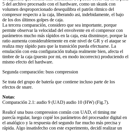
5 del archivo procesado con el hardware, como un skunk con
volumen desproporcionado desequilibra el patrón rítmico del
compresor respecto a la caja, liberando asi, indebidamente, el bajo
de los dos últimos golpes de caja.
La tercera comparación, considero que sea importante, porque
permite observar la velocidad del envolvente en el compresor con
parámetros mucho más rápidos en la caja, esta disminuye, porque la
ratio aumenta considerablemente en este nivel de GR y el ataque se
realiza muy rápido para que la transición pueda efectuarse. La
emulación con esta configuración trabaja realmente bien, afecta el
timbre de la caja (puesto por mi, en modo incorrecto) produciendo el
mismo efecto del hardware.
Segunda comparación: buss compression
Se trata del grupo de batería que contiene incluso parte de los
efectos de snare.
Notas
:
Comparación 2.1: audio 9 (UAD) audio 10 (HW) (Fig.7).
Realicé una buss compression común con UAD, el timing me
parecía regular, luego copié los parámetros del procesador digital en
el analógico y la respuesta del segundo fue mucho más precisa y
rápida. Algo insatisfecho con este experimento, decidí realizar un