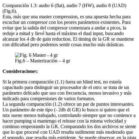
Comparación 1.3: audio 6 (flat), audio 7 (HW), audio 8 (UAD)
(Fig.6).
Esta, más que una master compression, es una apuesta hecha para
escuchar un compresor con los peores parámetros existentes. Para
evitar que la salida del compresor comenzara a andar a picos, la
reduje a mitad y llevé hasta el máximo el dual input, buscando
alcanzar los 4 db de gain reduction. El timing de la GR se mantiene
con dificultad pero podemos sentir cosas mucho más drásticas.
Fig.6 – Masterización – 4 gr
Consideracione
s:
Si la primera comparación (1.1) fuera un blind test, no estaría
capacitado para distinguir un procesador de el otro: se trata de un
parámetro delicado que uso con frecuencia, menos invasivo y más
indicado para compresiones de varios formatos.
La segunda comparación (1.2) ofrece un par de puntos interesantes.
Un parámetro de este tipo (- 2db di GR) lo busco si quiero que el
mix suene menos trabajado, controlando siempre que no comience a
hacer pumping si mantengo el release con la misma velocidad y
continuo empeorando la GR. Comparando los dos archivos se siente
que lo que procesé con UAD resulta sutilmente más moderado que
el segundo, que resulta más estridente. Se puede observar, en la pista