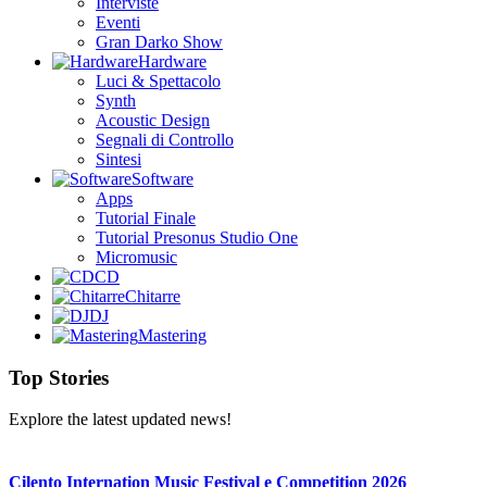
Interviste
Eventi
Gran Darko Show
Hardware
Luci & Spettacolo
Synth
Acoustic Design
Segnali di Controllo
Sintesi
Software
Apps
Tutorial Finale
Tutorial Presonus Studio One
Micromusic
CD
Chitarre
DJ
Mastering
Top Stories
Explore the latest updated news!
Cilento Internation Music Festival e Competition 2026