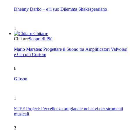
Dhenny Darko – e il suo Dilemma Shakespeariano
1
Chitarre
Chitarre
Scopri di Più
Mario Maratea: Progettare il Suono tra Amplificatori Valvolari
e Circuiti Custom
6
Gibson
1
STEF Project: l’eccellenza artigianale nei cavi per strumenti
musicali
3