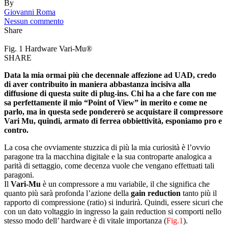
By
Giovanni Roma
Nessun commento
Share
Fig. 1 Hardware Vari-Mu®
SHARE
Data la mia ormai più che decennale affezione ad UAD, credo
di aver contribuito in maniera abbastanza incisiva alla
diffusione di questa suite di plug-ins. Chi ha a che fare con me
sa perfettamente il mio “Point of View” in merito e come ne
parlo, ma in questa sede pondererò se acquistare il compressore
Vari Mu, quindi, armato di ferrea obbiettività, esponiamo pro e
contro.
La cosa che ovviamente stuzzica di più la mia curiosità è l’ovvio
paragone tra la macchina digitale e la sua controparte analogica a
parità di settaggio, come decenza vuole che vengano effettuati tali
paragoni.
Il
Vari-Mu
è un compressore a mu variabile, il che significa che
quanto più sarà profonda l’azione della
gain reduction
tanto più il
rapporto di compressione (ratio) si indurirà. Quindi, essere sicuri che
con un dato voltaggio in ingresso la gain reduction si comporti nello
stesso modo dell’ hardware è di vitale importanza (
Fig.1
).