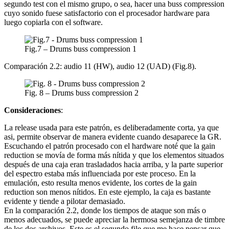
segundo test con el mismo grupo, o sea, hacer una buss compression
cuyo sonido fuese satisfactorio con el procesador hardware para
luego copiarla con el software.
Fig.7 – Drums buss compression 1
Comparación 2.2: audio 11 (HW), audio 12 (UAD) (Fig.8).
Fig. 8 – Drums buss compression 2
Consideraciones
:
La release usada para este patrón, es deliberadamente corta, ya que
asi, permite observar de manera evidente cuando desaparece la GR.
Escuchando el patrón procesado con el hardware noté que la gain
reduction se movía de forma más nítida y que los elementos situados
después de una caja eran trasladados hacia arriba, y la parte superior
del espectro estaba más influenciada por este proceso. En la
emulación, esto resulta menos evidente, los cortes de la gain
reduction son menos nítidos. En este ejemplo, la caja es bastante
evidente y tiende a pilotar demasiado.
En la comparación 2.2, donde los tiempos de ataque son más o
menos adecuados, se puede apreciar la hermosa semejanza de timbre
de los dos archivos. Este es el segundo file que me hace pensar que