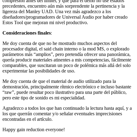
compresión antes del limiter, y que para el demo no usé estados
precedentes, encuentro aún más sorprendente la pertinencia y la
ligereza del Manley UAD. Una vez más agradezco a los
diseñadores/programadores de Universal Audio por haber creado
Estos Tool que mejoran mi nivel productivo.
Consideraciones finales
:
Me doy cuenta de que no he mostrado muchos aspectos del
procesador digital, el said chain interno o la mod MS, o explorado
parámetros más “amplios”, pero pretendía ofrecer una panorámica,
quería producir materiales atinentes a mis competencias, fácilmente
comparables, que suscitaran un poco de polémica más allá del solo
experimentar las posibilidades de uso.
Me doy cuenta de que el material de audio utilizado para la
demostración, principalmente rítmico electrónico e incluso bastante
“raw”, puede resultar poco ilustrativo para una parte del público,
pero este tipo de sonido es mi especialidad.
Agradezco a todos los que han continuado la lectura hasta aquí, y a
los que querrán comentar y/o señalar eventuales imprecisiones
encontradas en el artículo.
Happy gain reduction everyone!