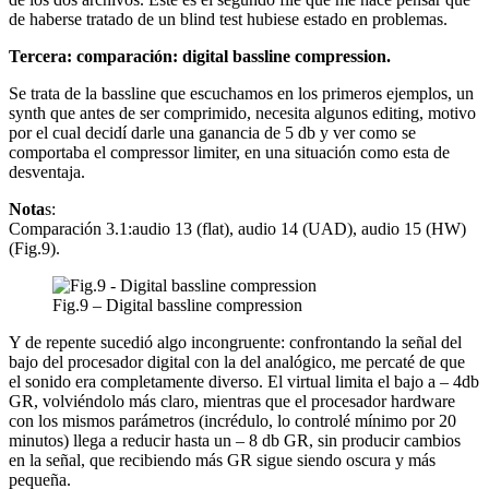
de haberse tratado de un blind test hubiese estado en problemas.
Tercera: comparación: digital bassline compression.
Se trata de la bassline que escuchamos en los primeros ejemplos, un
synth que antes de ser comprimido, necesita algunos editing, motivo
por el cual decidí darle una ganancia de 5 db y ver como se
comportaba el compressor limiter, en una situación como esta de
desventaja.
Nota
s:
Comparación 3.1:audio 13 (flat), audio 14 (UAD), audio 15 (HW)
(Fig.9).
Fig.9 – Digital bassline compression
Y de repente sucedió algo incongruente: confrontando la señal del
bajo del procesador digital con la del analógico, me percaté de que
el sonido era completamente diverso. El virtual limita el bajo a – 4db
GR, volviéndolo más claro, mientras que el procesador hardware
con los mismos parámetros (incrédulo, lo controlé mínimo por 20
minutos) llega a reducir hasta un – 8 db GR, sin producir cambios
en la señal, que recibiendo más GR sigue siendo oscura y más
pequeña.