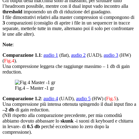
Gli output della macchina sono al massimo, per sfruttare tutto
l’headroom possibile, mentre con il dual input vado incontro alla
threshold
imponendo un db di riduzione del guadagno.
I file dimostrativi relativi alla master compression si compongono di
3
comparazioni (consiglio di aprire i file in un sequencer in tracce
separate, metterle tutte in mute, alternano poi il solo per confrontare
le une alle altre).
Note
:
Comparazione 1.1
:
audio 1
(flat),
audio 2
(UAD),
audio 3
(HW)
(
Fig.4
).
Una compressione leggera che raggiunge massimo – 1 db di gain
reduction.
Fig.4 – Master -1 gr
Comparazione 1.2
:
audio 4
(UAD),
audio 5
(HW) (
Fig.5
).
Una compressione più intensa ottenuta spingendo il dual input fino a
–2 db
di gain reduction.
(NB rispetto alla comparazione precedente, per mia comodità
abbiamo dovuto abbassare lo
skunk
-i suoni di keyboard e chitarra
in levare- di
0.5 db
perché eccedevano lo zero dopo la
compressione).