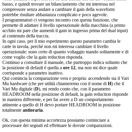
basso, e quindi trovare un bilanciamento che mi interessa nel
compressore senza andare a cambiare il gain della waveform
potrebbe risultare abbastanza complicato e poco agevole.
I programmatori ci vengono incontro con questa funzione, che
permette di adattare il livello operazionale della macchina (a primo
acchito mi pare che aumenti il gain in ingresso prima del dual input)
al contenuto della traccia.
In ogni caso, per il mio esperimento questo parametro cambia le
carte in tavola, perché non mi interessa cambiare il livello
operazionale: sono certo di quanto voltaggio mando solitamente e di
come voglio che la gain reduction risponda.
Continuo a consultare il manuale, che purtroppo indica soltanto che
la posizione di default è quella a
ore 12
, ma non mi dice quale
corrisponde a parametro inattivo.
Qui comincia la comparazione vera e propria: accendendo sia il Vari
Mu hardware (che per utilità chiameremo con il nome di
H
) che il
Vari Mu digitale (
D
), mi rendo conto che, con il parametro
HEADROOM nella posizione di default, la gain reduction risponde
in maniera differente, e per far avere a D un comportamento
attinente a quello di H devo portare HEADROOM in posizione
totalmente
antioraria
.
Ok, con questa minima accortezza possiamo cominciare a
processare dei segnali ed effettuare le dovute comparazioni.