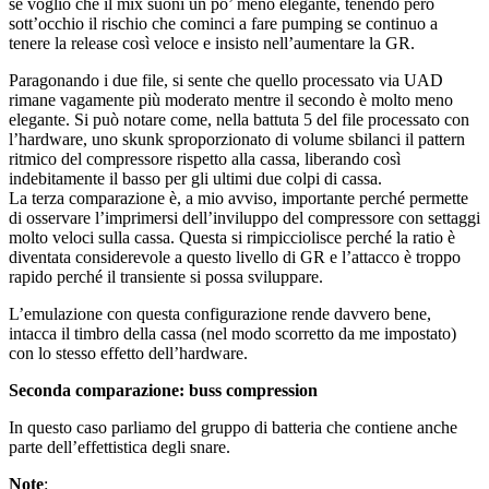
se voglio che il mix suoni un po’ meno elegante, tenendo però
sott’occhio il rischio che cominci a fare pumping se continuo a
tenere la release così veloce e insisto nell’aumentare la GR.
Paragonando i due file, si sente che quello processato via UAD
rimane vagamente più moderato mentre il secondo è molto meno
elegante. Si può notare come, nella battuta 5 del file processato con
l’hardware, uno skunk sproporzionato di volume sbilanci il pattern
ritmico del compressore rispetto alla cassa, liberando così
indebitamente il basso per gli ultimi due colpi di cassa.
La terza comparazione è, a mio avviso, importante perché permette
di osservare l’imprimersi dell’inviluppo del compressore con settaggi
molto veloci sulla cassa. Questa si rimpicciolisce perché la ratio è
diventata considerevole a questo livello di GR e l’attacco è troppo
rapido perché il transiente si possa sviluppare.
L’emulazione con questa configurazione rende davvero bene,
intacca il timbro della cassa (nel modo scorretto da me impostato)
con lo stesso effetto dell’hardware.
Seconda comparazione: buss compression
In questo caso parliamo del gruppo di batteria che contiene anche
parte dell’effettistica degli snare.
Note
: