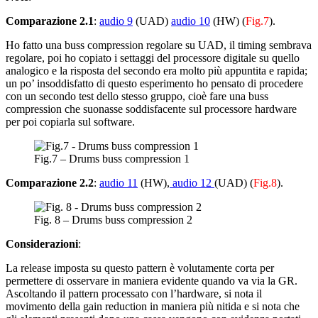
Comparazione 2.1
:
audio 9
(UAD)
audio 10
(HW) (
Fig.7
).
Ho fatto una buss compression regolare su UAD, il timing sembrava
regolare, poi ho copiato i settaggi del processore digitale su quello
analogico e la risposta del secondo era molto più appuntita e rapida;
un po’ insoddisfatto di questo esperimento ho pensato di procedere
con un secondo test dello stesso gruppo, cioè fare una buss
compression che suonasse soddisfacente sul processore hardware
per poi copiarla sul software.
Fig.7 – Drums buss compression 1
Comparazione 2.2
:
audio 11
(HW),
audio 12
(UAD) (
Fig.8
).
Fig. 8 – Drums buss compression 2
Considerazioni
:
La release imposta su questo pattern è volutamente corta per
permettere di osservare in maniera evidente quando va via la GR.
Ascoltando il pattern processato con l’hardware, si nota il
movimento della gain reduction in maniera più nitida e si nota che