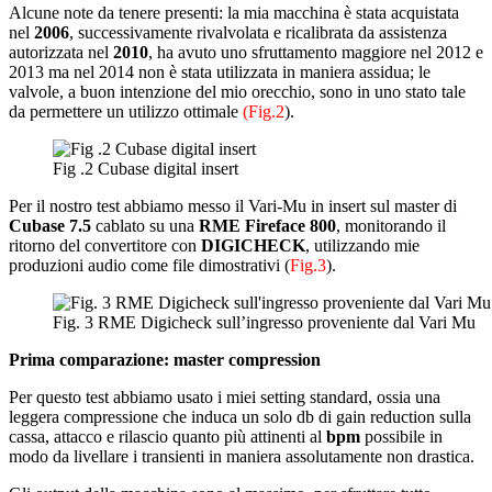
Alcune note da tenere presenti: la mia macchina è stata acquistata
nel
2006
, successivamente rivalvolata e ricalibrata da assistenza
autorizzata nel
2010
, ha avuto uno sfruttamento maggiore nel 2012 e
2013 ma nel 2014 non è stata utilizzata in maniera assidua; le
valvole, a buon intenzione del mio orecchio, sono in uno stato tale
da permettere un utilizzo ottimale
(Fig.2
).
Fig .2 Cubase digital insert
Per il nostro test abbiamo messo il Vari-Mu in insert sul master di
Cubase 7.5
cablato su una
RME Fireface 800
, monitorando il
ritorno del convertitore con
DIGICHECK
, utilizzando mie
produzioni audio come file dimostrativi (
Fig.3
).
Fig. 3 RME Digicheck sull’ingresso proveniente dal Vari Mu
Prima comparazione: master compression
Per questo test abbiamo usato i miei setting standard, ossia una
leggera compressione che induca un solo db di gain reduction sulla
cassa, attacco e rilascio quanto più attinenti al
bpm
possibile in
modo da livellare i transienti in maniera assolutamente non drastica.