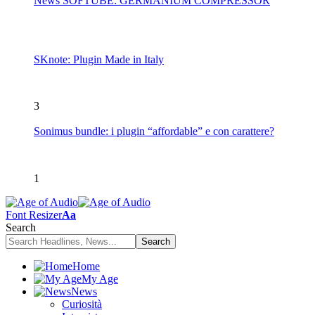
News SOFTUBE: GERMANIUM COMPRESSOR
SKnote: Plugin Made in Italy
3
Sonimus bundle: i plugin “affordable” e con carattere?
1
Font Resizer
Aa
Search
Home
My Age
News
Curiosità