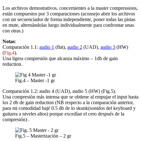
Los archivos demostrativos, concernientes a la master compressions,
están compuestos por 3 comparaciones (aconsejo abrir los archivos
con un secuenciador de forma independiente, poner todas las pistas
en mute, alternándolas luego individualmente para confrontar unas
con otras.)
Notas
:
Comparación 1.1:
audio 1
(flat),
audio 2
(UAD),
audio 3
(HW)
(
Fig.4
).
Una ligera compresión que alcanza máximo – 1db de gain
reduction.
Fig.4 – Master -1 gr
Comparación 1.2: audio 4 (UAD), audio 5 (HW) (Fig.5).
Una compresión más intensa que se obtiene al empujar el input hasta
los 2 db de gain reduction (NB respecto a la comparación anterior,
para mi comodidad bajé 0.5 db de lo skunk(sonidos del keyboard y
guitarra a niveles altos) porque excedían el cero después de la
compresión) .
Fig.5 – Masterización – 2 gr