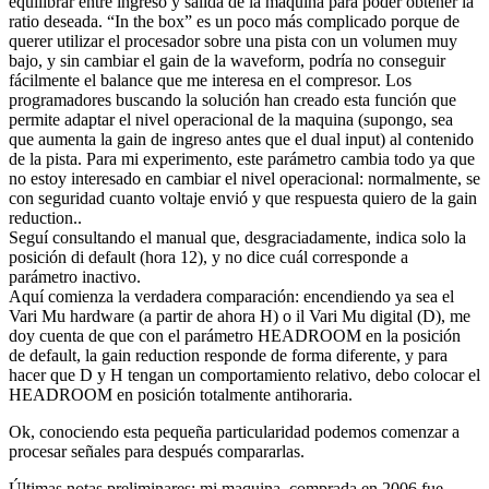
equilibrar entre ingreso y salida de la maquina para poder obtener la
ratio deseada. “In the box” es un poco más complicado porque de
querer utilizar el procesador sobre una pista con un volumen muy
bajo, y sin cambiar el gain de la waveform, podría no conseguir
fácilmente el balance que me interesa en el compresor. Los
programadores buscando la solución han creado esta función que
permite adaptar el nivel operacional de la maquina (supongo, sea
que aumenta la gain de ingreso antes que el dual input) al contenido
de la pista. Para mi experimento, este parámetro cambia todo ya que
no estoy interesado en cambiar el nivel operacional: normalmente, se
con seguridad cuanto voltaje envió y que respuesta quiero de la gain
reduction..
Seguí consultando el manual que, desgraciadamente, indica solo la
posición di default (hora 12), y no dice cuál corresponde a
parámetro inactivo.
Aquí comienza la verdadera comparación: encendiendo ya sea el
Vari Mu hardware (a partir de ahora H) o il Vari Mu digital (D), me
doy cuenta de que con el parámetro HEADROOM en la posición
de default, la gain reduction responde de forma diferente, y para
hacer que D y H tengan un comportamiento relativo, debo colocar el
HEADROOM en posición totalmente antihoraria.
Ok, conociendo esta pequeña particularidad podemos comenzar a
procesar señales para después compararlas.
Últimas notas preliminares: mi maquina, comprada en 2006 fue