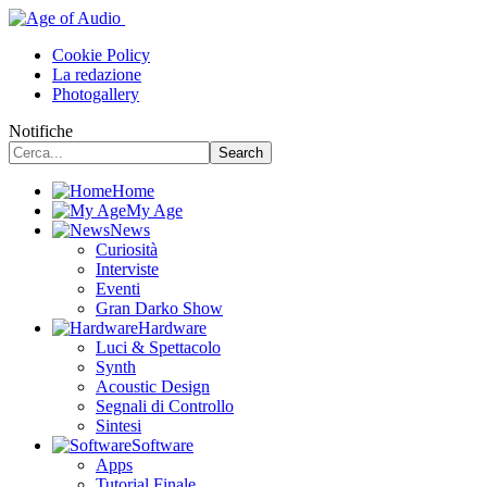
Cookie Policy
La redazione
Photogallery
Notifiche
Home
My Age
News
Curiosità
Interviste
Eventi
Gran Darko Show
Hardware
Luci & Spettacolo
Synth
Acoustic Design
Segnali di Controllo
Sintesi
Software
Apps
Tutorial Finale