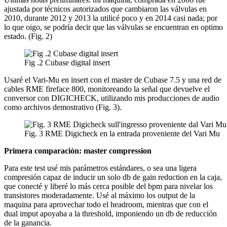
ajustada por técnicos autorizados que cambiaron las válvulas en
2010, durante 2012 y 2013 la utilicé poco y en 2014 casi nada; por
lo que oigo, se podría decir que las válvulas se encuentran en optimo
estado. (Fig. 2)
Fig .2 Cubase digital insert
Usaré el Vari-Mu en insert con el master de Cubase 7.5 y una red de
cables RME fireface 800, monitoreando la señal que devuelve el
conversor con DIGICHECK, utilizando mis producciones de audio
como archivos demostrativo (Fig. 3).
Fig. 3 RME Digicheck en la entrada proveniente del Vari Mu
Primera comparación: master compression
Para este test usé mis parámetros estándares, o sea una ligera
compresión capaz de inducir un solo db de gain reduction en la caja,
que conecté y liberé lo más cerca posible del bpm para nivelar los
transistores moderadamente. Usé al máximo los output de la
maquina para aprovechar todo el headroom, mientras que con el
dual imput apoyaba a la threshold, imponiendo un db de reducción
de la ganancia.