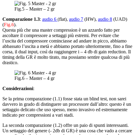
Fig.5 – Master – 2 gr
Comparazione 1.3
:
audio 6
(flat),
audio 7
(HW),
audio 8
(UAD)
(
Fig.6
).
Questa più che una master compression è un azzardo fatto per
ascoltare il compressore a settaggi più estremi. Per evitare che
l’uscita del compressore cominciasse ad andare in picco, abbiamo
abbassato l’uscita a metà e abbiamo portato ulteriormente, fino a fine
corsa, il dual input, così da raggiungere i – 4 db di gain reduction. Il
timing della GR è molto tirato, ma possiamo sentire qualcosa di più
drastico.
Fig.6 – Master – 4 gr
Considerazioni
:
Se la prima comparazione (1.1) fosse stata un blind test, non sarei
davvero in grado di distinguere un processore dall’altro: questo è un
settaggio delicato che uso spesso, meno invasivo ed estremamente
indicato per compressioni a vari stadi.
La seconda comparazione (1.2) offre un paio di spunti interessanti.
Un settaggio del genere (- 2db di GR) è una cosa che vado a cercare