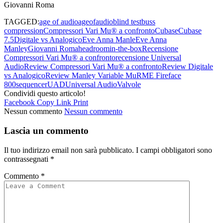
Giovanni Roma
TAGGED:
age of audio
ageofaudio
blind test
buss
compression
Compressori Vari Mu® a confronto
Cubase
Cubase
7.5
Digitale vs Analogico
Eve Anna Manle
Eve Anna
Manley
Giovanni Roma
headroom
in-the-box
Recensione
Compressori Vari Mu® a confronto
recensione Universal
Audio
Review Compressori Vari Mu® a confronto
Review Digitale
vs Analogico
Review Manley Variable Mu
RME Fireface
800
sequencer
UAD
Universal Audio
Valvole
Condividi questo articolo!
Facebook
Copy Link
Print
Nessun commento
Nessun commento
Lascia un commento
Il tuo indirizzo email non sarà pubblicato.
I campi obbligatori sono
contrassegnati
*
Commento
*