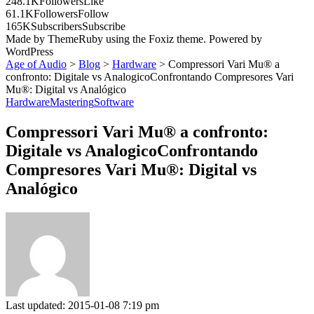
248.1K
Followers
Like
61.1K
Followers
Follow
165K
Subscribers
Subscribe
Made by ThemeRuby using the Foxiz theme. Powered by
WordPress
Age of Audio
>
Blog
>
Hardware
>
Compressori Vari Mu® a
confronto: Digitale vs AnalogicoConfrontando Compresores Vari
Mu®: Digital vs Analógico
Hardware
Mastering
Software
Compressori Vari Mu® a confronto:
Digitale vs AnalogicoConfrontando
Compresores Vari Mu®: Digital vs
Analógico
Last updated: 2015-01-08 7:19 pm