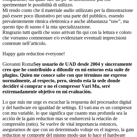
sperimentare le possibilità di utilizzo.
Mi rendo conto che il materiale audio utilizzato per la dimostrazione
può essere poco illustrativo per una parte del pubblico, essendo
prevalentemente ritmica elettronica e anche abbastanza “raw”, ma
questo tipo di suono è la mia specializzazione.
Ringrazio tutti quelli che sono arrivati fin qui con la lettura e coloro
che vorranno commentare e/o evidenziare eventuali imprecisioni
contenute nell’articolo.
Happy gain reduction everyone!
Giovanni Roma
Soy usuario de UAD desde 2004 y sinceramente
creo que he contribuido a difundir en mi entorno esta suite de
plugins. Quien me conoce sabe con que términos me expreso
normalmente, al respecto, pero, siendo esta la sede donde
decidiré si comprar o no el compresor Vari Mu, seré
extremadamente objetivo en mi evaluación.
Lo que más me urge es escuchar la respuesta del procesador digital
y del hardware en igualdad de settings. El vari-mu es un compresor
con mu variable, lo que significa que cuanto mas profunda sea la
acción de la gain reduction mas se endurecerá la relación de
compresión (ratio). Se vuelve de vital importancia entonces,
asegurarnos de que con un determinado voltaje en el ingreso, la gain
reduction se comporte del mismo modo que lo hace el hardware