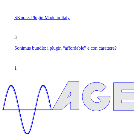
SKnote: Plugin Made in Italy
3
Sonimus bundle: i plugin “affordable” e con carattere?
1