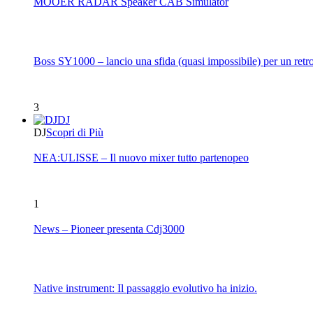
MOOER RADAR Speaker CAB Simulator
Boss SY1000 – lancio una sfida (quasi impossibile) per un retro
3
DJ
DJ
Scopri di Più
NEA:ULISSE – Il nuovo mixer tutto partenopeo
1
News – Pioneer presenta Cdj3000
Native instrument: Il passaggio evolutivo ha inizio.