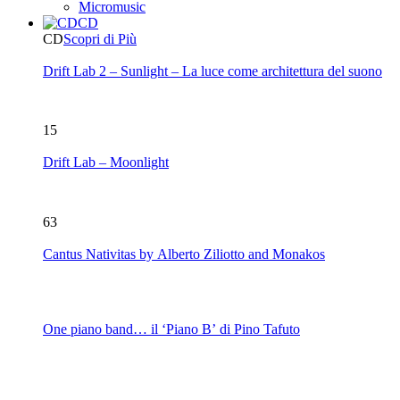
Micromusic
CD
CD
Scopri di Più
Drift Lab 2 – Sunlight – La luce come architettura del suono
15
Drift Lab – Moonlight
63
Cantus Nativitas by Alberto Ziliotto and Monakos
One piano band… il ‘Piano B’ di Pino Tafuto