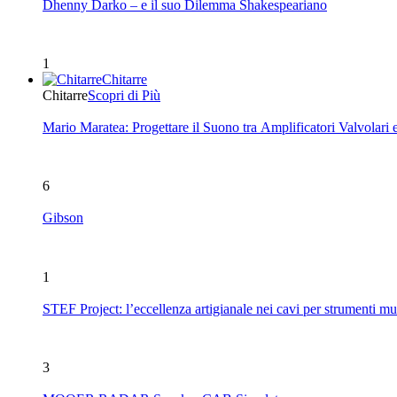
Dhenny Darko – e il suo Dilemma Shakespeariano
1
Chitarre
Chitarre
Scopri di Più
Mario Maratea: Progettare il Suono tra Amplificatori Valvolari 
6
Gibson
1
STEF Project: l’eccellenza artigianale nei cavi per strumenti mu
3