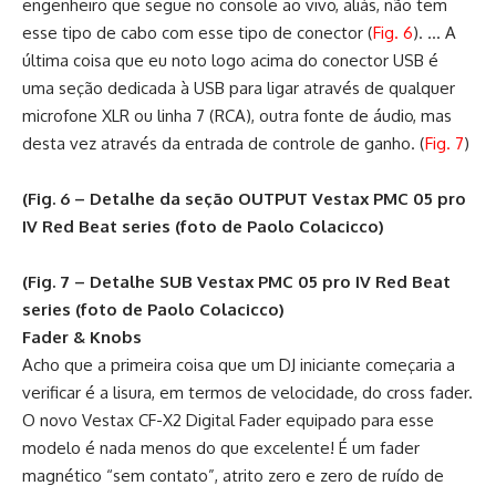
engenheiro que segue no console ao vivo, aliás, não tem
esse tipo de cabo com esse tipo de conector (
Fig. 6
). … A
última coisa que eu noto logo acima do conector USB é
uma seção dedicada à USB para ligar através de qualquer
microfone XLR ou linha 7 (RCA), outra fonte de áudio, mas
desta vez através da entrada de controle de ganho. (
Fig. 7
)
(Fig. 6 – Detalhe da seção OUTPUT Vestax PMC 05 pro
IV Red Beat series (foto de Paolo Colacicco)
(Fig. 7 – Detalhe SUB Vestax PMC 05 pro IV Red Beat
series (foto de Paolo Colacicco)
Fader & Knobs
Acho que a primeira coisa que um DJ iniciante começaria a
verificar é a lisura, em termos de velocidade, do cross fader.
O novo Vestax CF-X2 Digital Fader equipado para esse
modelo é nada menos do que excelente! É um fader
magnético “sem contato”, atrito zero e zero de ruído de