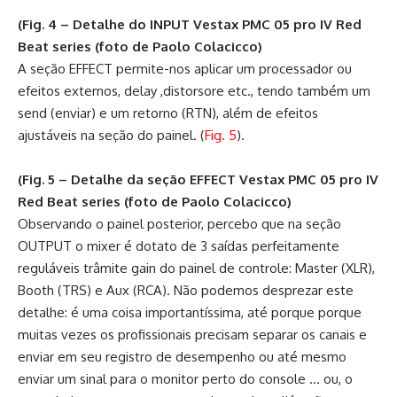
(Fig. 4 – Detalhe do INPUT Vestax PMC 05 pro IV Red
Beat series (foto de Paolo Colacicco)
A seção EFFECT permite-nos aplicar um processador ou
efeitos externos, delay ,distorsore etc., tendo também um
send (enviar) e um retorno (RTN), além de efeitos
ajustáveis na seção do painel. (
Fig. 5
).
(Fig. 5 – Detalhe da seção EFFECT Vestax PMC 05 pro IV
Red Beat series (foto de Paolo Colacicco)
Observando o painel posterior, percebo que na seção
OUTPUT o mixer é dotato de 3 saídas perfeitamente
reguláveis trâmite gain do painel de controle: Master (XLR),
Booth (TRS) e Aux (RCA). Não podemos desprezar este
detalhe: é uma coisa importantíssima, até porque porque
muitas vezes os profissionais precisam separar os canais e
enviar em seu registro de desempenho ou até mesmo
enviar um sinal para o monitor perto do console … ou, o