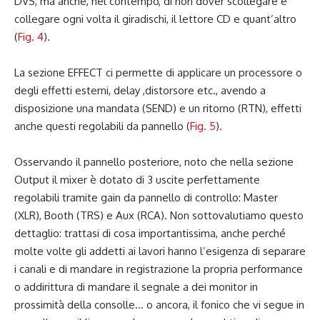
DVS, ma anche, nel contempo, di non dover scollegare e
collegare ogni volta il giradischi, il lettore CD e quant’altro
(
Fig. 4
).
La sezione EFFECT ci permette di applicare un processore o
degli effetti esterni, delay ,distorsore etc., avendo a
disposizione una mandata (SEND) e un ritorno (RTN), effetti
anche questi regolabili da pannello (
Fig. 5
).
Osservando il pannello posteriore, noto che nella sezione
Output il mixer è dotato di 3 uscite perfettamente
regolabili tramite gain da pannello di controllo: Master
(XLR), Booth (TRS) e Aux (RCA). Non sottovalutiamo questo
dettaglio: trattasi di cosa importantissima, anche perché
molte volte gli addetti ai lavori hanno l’esigenza di separare
i canali e di mandare in registrazione la propria performance
o addirittura di mandare il segnale a dei monitor in
prossimità della consolle… o ancora, il fonico che vi segue in