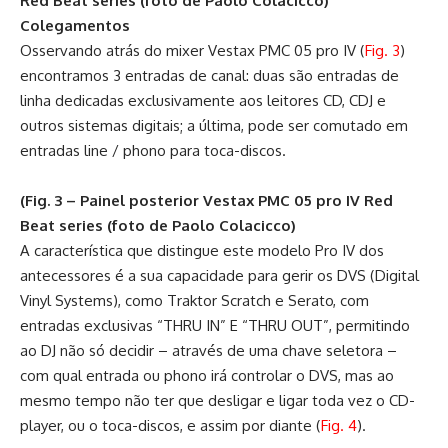
Red Beat series (foto de Paolo Colacicco)
Colegamentos
Osservando atrás do mixer Vestax PMC 05 pro IV (
Fig. 3
)
encontramos 3 entradas de canal: duas são entradas de
linha dedicadas exclusivamente aos leitores CD, CDJ e
outros sistemas digitais; a última, pode ser comutado em
entradas line / phono para toca-discos.
(Fig. 3 – Painel posterior Vestax PMC 05 pro IV Red
Beat series (foto de Paolo Colacicco)
A característica que distingue este modelo Pro IV dos
antecessores é a sua capacidade para gerir os DVS (Digital
Vinyl Systems), como Traktor Scratch e Serato, com
entradas exclusivas “THRU IN” E “THRU OUT”, permitindo
ao DJ não só decidir – através de uma chave seletora –
com qual entrada ou phono irá controlar o DVS, mas ao
mesmo tempo não ter que desligar e ligar toda vez o CD-
player, ou o toca-discos, e assim por diante (
Fig. 4
).