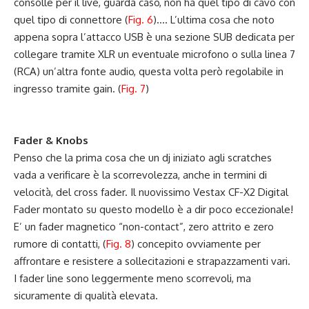
consolle per il live, guarda caso, non ha quel tipo di cavo con
quel tipo di connettore (
Fig. 6
)…. L’ultima cosa che noto
appena sopra l’attacco USB è una sezione SUB dedicata per
collegare tramite XLR un eventuale microfono o sulla linea 7
(RCA) un’altra fonte audio, questa volta però regolabile in
ingresso tramite gain. (
Fig. 7
)
Fader & Knobs
Penso che la prima cosa che un dj iniziato agli scratches
vada a verificare è la scorrevolezza, anche in termini di
velocità, del cross fader. Il nuovissimo Vestax CF-X2 Digital
Fader montato su questo modello è a dir poco eccezionale!
E’ un fader magnetico “non-contact”, zero attrito e zero
rumore di contatti, (
Fig. 8
) concepito ovviamente per
affrontare e resistere a sollecitazioni e strapazzamenti vari.
I fader line sono leggermente meno scorrevoli, ma
sicuramente di qualità elevata.