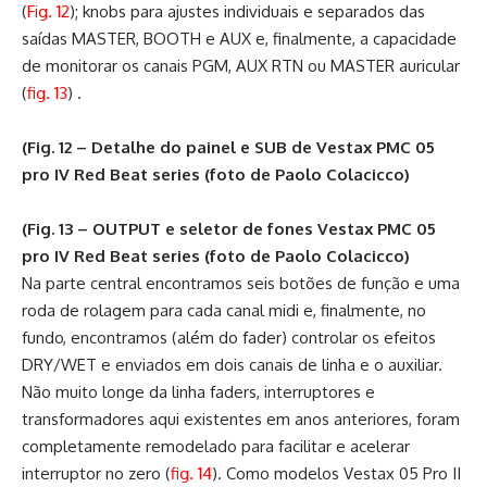
(
Fig. 12
); knobs para ajustes individuais e separados das
saídas MASTER, BOOTH e AUX e, finalmente, a capacidade
de monitorar os canais PGM, AUX RTN ou MASTER auricular
(
fig. 13
) .
(Fig. 12 – Detalhe do painel e SUB de Vestax PMC 05
pro IV Red Beat series (foto de Paolo Colacicco)
(Fig. 13 – OUTPUT e seletor de fones Vestax PMC 05
pro IV Red Beat series (foto de Paolo Colacicco)
Na parte central encontramos seis botões de função e uma
roda de rolagem para cada canal midi e, finalmente, no
fundo, encontramos (além do fader) controlar os efeitos
DRY/WET e enviados em dois canais de linha e o auxiliar.
Não muito longe da linha faders, interruptores e
transformadores aqui existentes em anos anteriores, foram
completamente remodelado para facilitar e acelerar
interruptor no zero (
fig. 14
). Como modelos Vestax 05 Pro II