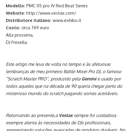
Modello:
PMC 05 pro IV Red Beat Series
Website:
http://www.vestax.com/
Distributore italiano:
www.exhibo.it
Costo:
circa 769 euro
Alla prossima,
DJ Fresella
Este
artigo me leva de volta no tempo e às afetuosas
lembranças de meu primeiro Battle Mixer Pro DJ, o famoso
“Scratch Master PRO”, produzido pela
Gemini
e usado por
todos aqueles que na década de 90 queria chegar perto do
misterioso mundo do scratch pagando somas aceitáveis.
Retornando ao presente,a
Vestax
sempre foi cuidadosa
esempre atenta às necessidades de DJs profissionais,
apresentando soluções avançadas de produtos duráveis. No