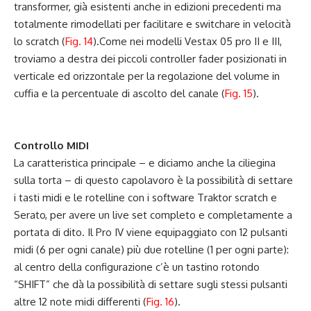
transformer, già esistenti anche in edizioni precedenti ma
totalmente rimodellati per facilitare e switchare in velocità
lo scratch (
Fig. 14
).Come nei modelli Vestax 05 pro II e III,
troviamo a destra dei piccoli controller fader posizionati in
verticale ed orizzontale per la regolazione del volume in
cuffia e la percentuale di ascolto del canale (
Fig. 15
).
Controllo MIDI
La caratteristica principale – e diciamo anche la ciliegina
sulla torta – di questo capolavoro è la possibilità di settare
i tasti midi e le rotelline con i software Traktor scratch e
Serato, per avere un live set completo e completamente a
portata di dito. Il Pro IV viene equipaggiato con 12 pulsanti
midi (6 per ogni canale) più due rotelline (1 per ogni parte):
al centro della configurazione c’è un tastino rotondo
“SHIFT” che dà la possibilità di settare sugli stessi pulsanti
altre 12 note midi differenti (
Fig. 16
).