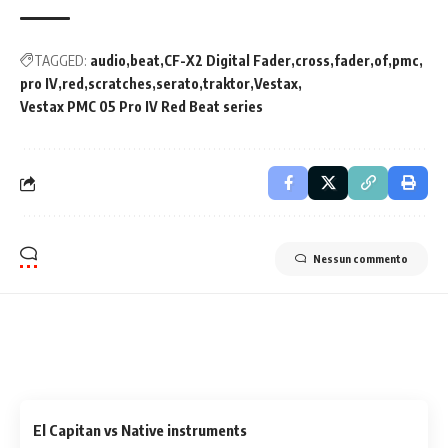
TAGGED:
audio
beat
CF-X2 Digital Fader
cross
fader
of
pmc
pro IV
red
scratches
serato
traktor
Vestax
Vestax PMC 05 Pro IV Red Beat series
Nessun commento
Related Stories
Uncover the stories that related to the post!
El Capitan vs Native instruments