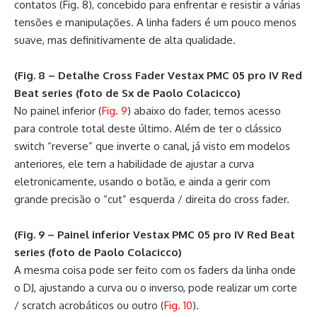
contatos (Fig. 8), concebido para enfrentar e resistir a várias
tensões e manipulações. A linha faders é um pouco menos
suave, mas definitivamente de alta qualidade.
(Fig. 8 – Detalhe Cross Fader Vestax PMC 05 pro IV Red
Beat series (foto de Sx de Paolo Colacicco)
No painel inferior (
Fig. 9
) abaixo do fader, temos acesso
para controle total deste último. Além de ter o clássico
switch “reverse” que inverte o canal, já visto em modelos
anteriores, ele tem a habilidade de ajustar a curva
eletronicamente, usando o botão, e ainda a gerir com
grande precisão o “cut” esquerda / direita do cross fader.
(Fig. 9 – Painel inferior Vestax PMC 05 pro IV Red Beat
series (foto de Paolo Colacicco)
A mesma coisa pode ser feito com os faders da linha onde
o DJ, ajustando a curva ou o inverso, pode realizar um corte
/ scratch acrobáticos ou outro (
Fig. 10
).