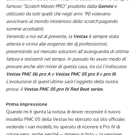
famoso “Scratch Master PRO” prodotto dalla
Gemini
e
utilizzato da tutti quelli che negli anni ‘90 volevano
avvicinarsi al mondo misterioso dello scratch pagando
somme accettabili.
Venendo a noi ed al presente, la
Vestax
è sempre stata
attenta e vicina alle esigenze dei dj professionisti,
presentando sul mercato soluzioni all’avanguardia di ottima
fattura e resistenti nel tempo. In passato ho avuto modo di
provare anche altri mixer di questa casa, tra cui l’indiscusso
Vestax PMC 06 pro A
e
Vestax PMC 05 pro II
e
pro III
.
L’evoluzione di quest’ultimo sarà l’oggetto della nostra
prova: il
Vestax PMC 05 pro IV Red Beat series
.
Prima impressione
Quando mi è giunta la notizia di dover recensire il nuovo
modello PMC 05 della Vestax ho sbirciato sul sito ufficiale:
vedendo i vari modelli, ho sperato di ricevere il Pro IV di
colore nero, anche perché – almeno in foto – la versione