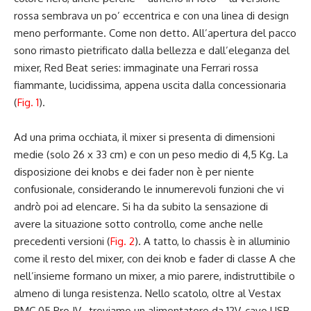
rossa sembrava un po’ eccentrica e con una linea di design
meno performante. Come non detto. All’apertura del pacco
sono rimasto pietrificato dalla bellezza e dall’eleganza del
mixer, Red Beat series: immaginate una Ferrari rossa
fiammante, lucidissima, appena uscita dalla concessionaria
(
Fig. 1
).
Ad una prima occhiata, il mixer si presenta di dimensioni
medie (solo 26 x 33 cm) e con un peso medio di 4,5 Kg. La
disposizione dei knobs e dei fader non è per niente
confusionale, considerando le innumerevoli funzioni che vi
andrò poi ad elencare. Si ha da subito la sensazione di
avere la situazione sotto controllo, come anche nelle
precedenti versioni (
Fig. 2
). A tatto, lo chassis è in alluminio
come il resto del mixer, con dei knob e fader di classe A che
nell’insieme formano un mixer, a mio parere, indistruttibile o
almeno di lunga resistenza. Nello scatolo, oltre al Vestax
PMC 05 Pro IV , troviamo un alimentatore da 12V, cavo USB