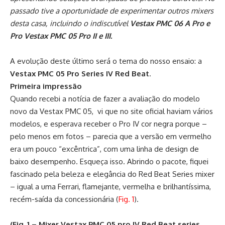
passado tive a oportunidade de experimentar outros mixers
desta casa, incluindo o indiscutível
Vestax
PMC 06 A Pro e
Pro Vestax PMC 05 Pro II e III.
A evolução deste último será o tema do nosso ensaio: a
Vestax
PMC 05 Pro Series IV Red Beat
.
Primeira impressão
Quando recebi a notícia de fazer a avaliação do modelo
novo da Vestax PMC 05, vi que no site oficial haviam vários
modelos, e esperava receber o Pro IV cor negra porque –
pelo menos em fotos – parecia que a versão em vermelho
era um pouco “excêntrica”, com uma linha de design de
baixo desempenho. Esqueça isso. Abrindo o pacote, fiquei
fascinado pela beleza e elegância do Red Beat Series mixer
– igual a uma Ferrari, flamejante, vermelha e brilhantíssima,
recém-saída da concessionária (
Fig. 1
).
(Fig. 1 – Mixer Vestax PMC 05 pro IV Red Beat series