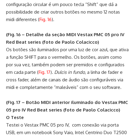
configuração circular é um pouco tecla “Shift” que dá a
possibilidade de criar outros botões no mesmo 12 notas
midi diferentes (
Fig. 16
).
(Fig. 16 – Detalhe da seção MIDI Vestax PMC 05 pro IV
Red Beat series (foto de Paolo Colacicco)
Os botões são iluminados por uma luz de cor azul, que ativa
a função SHIFT para o vermelho. Os botões, assim como
por sua vez, também podem ser premidos e configurados
em cada parte (
F
ig. 17
).
Dulcis in fundo
, a linha de fader e
cross fader, além de canais de áudio são configuráveis via
midi e completamente “maleáveis” com o seu software.
(Fig. 17 – Botão MIDI anterior iluminado do Vestax PMC
05 pro IV Red Beat series (foto de Paolo Colacicco)
O Teste
Testei o Vestax PMC 05 pro IV, com conexão via porta
USB, em um notebook Sony Vaio, Intel Centrino Duo T2500