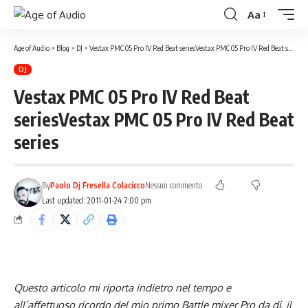
Aa
Age of Audio
>
Blog
>
DJ
>
Vestax PMC 05 Pro IV Red Beat series
Vestax PMC 05 Pro IV Red Beat series
DJ
Vestax PMC 05 Pro IV Red Beat
series
Vestax PMC 05 Pro IV Red Beat
series
By
Paolo Dj Fresella Colacicco
Nessun commento
Last updated: 2011-01-24 7:00 pm
Questo articolo mi riporta indietro nel tempo e
all’affettuoso ricordo del mio primo Battle mixer Pro da dj, il