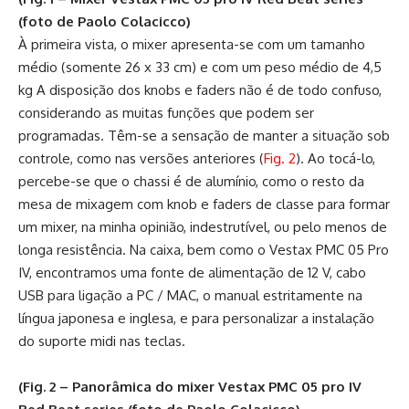
(foto de Paolo Colacicco)
À primeira vista, o mixer apresenta-se com um tamanho
médio (somente 26 x 33 cm) e com um peso médio de 4,5
kg A disposição dos knobs e faders não é de todo confuso,
considerando as muitas funções que podem ser
programadas. Têm-se a sensação de manter a situação sob
controle, como nas versões anteriores (
Fig. 2
). Ao tocá-lo,
percebe-se que o chassi é de alumínio, como o resto da
mesa de mixagem com knob e faders de classe para formar
um mixer, na minha opinião, indestrutível, ou pelo menos de
longa resistência. Na caixa, bem como o Vestax PMC 05 Pro
IV, encontramos uma fonte de alimentação de 12 V, cabo
USB para ligação a PC / MAC, o manual estritamente na
língua japonesa e inglesa, e para personalizar a instalação
do suporte midi nas teclas.
(Fig. 2 – Panorâmica do mixer Vestax PMC 05 pro IV