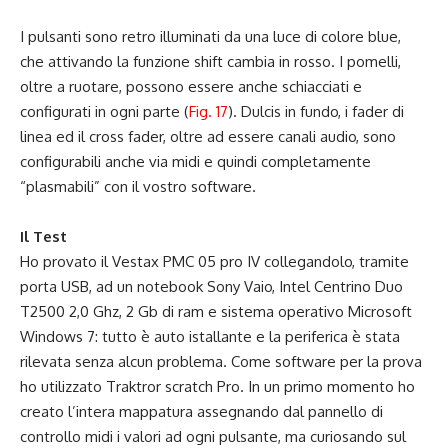
I pulsanti sono retro illuminati da una luce di colore blue,
che attivando la funzione shift cambia in rosso. I pomelli,
oltre a ruotare, possono essere anche schiacciati e
configurati in ogni parte (
Fig. 17
). Dulcis in fundo, i fader di
linea ed il cross fader, oltre ad essere canali audio, sono
configurabili anche via midi e quindi completamente
“plasmabili” con il vostro software.
Il Test
Ho provato il Vestax PMC 05 pro IV collegandolo, tramite
porta USB, ad un notebook Sony Vaio, Intel Centrino Duo
T2500 2,0 Ghz, 2 Gb di ram e sistema operativo Microsoft
Windows 7: tutto è auto istallante e la periferica è stata
rilevata senza alcun problema. Come software per la prova
ho utilizzato Traktror scratch Pro. In un primo momento ho
creato l’intera mappatura assegnando dal pannello di
controllo midi i valori ad ogni pulsante, ma curiosando sul