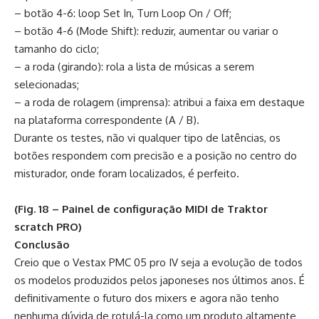
– botão 4-6: loop Set In, Turn Loop On / Off;
– botão 4-6 (Mode Shift): reduzir, aumentar ou variar o
tamanho do ciclo;
– a roda (girando): rola a lista de músicas a serem
selecionadas;
– a roda de rolagem (imprensa): atribui a faixa em destaque
na plataforma correspondente (A / B).
Durante os testes, não vi qualquer tipo de latências, os
botões respondem com precisão e a posição no centro do
misturador, onde foram localizados, é perfeito.
(Fig. 18 – Painel de configuração MIDI de Traktor
scratch PRO)
Conclusão
Creio que o Vestax PMC 05 pro IV seja a evolução de todos
os modelos produzidos pelos japoneses nos últimos anos. É
definitivamente o futuro dos mixers e agora não tenho
nenhuma dúvida de rotulá-la como um produto altamente