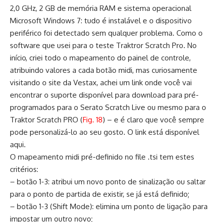
2,0 GHz, 2 GB de memória RAM e sistema operacional
Microsoft Windows 7: tudo é instalável e o dispositivo
periférico foi detectado sem qualquer problema. Como o
software que usei para o teste Traktror Scratch Pro. No
início, criei todo o mapeamento do painel de controle,
atribuindo valores a cada botão midi, mas curiosamente
visitando o site da Vestax, achei um link onde você vai
encontrar o suporte disponível para download para pré-
programados para o Serato Scratch Live ou mesmo para o
Traktor Scratch PRO (
Fig. 18
) – e é claro que você sempre
pode personalizá-lo ao seu gosto. O link está disponível
aqui.
O mapeamento midi pré-definido no file .tsi tem estes
critérios:
– botão 1-3: atribui um novo ponto de sinalização ou saltar
para o ponto de partida de existir, se já está definido;
– botão 1-3 (Shift Mode): elimina um ponto de ligação para
impostar um outro novo;