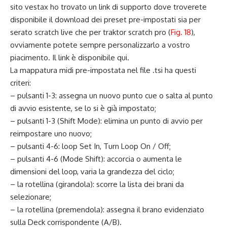
sito vestax ho trovato un link di supporto dove troverete
disponibile il download dei preset pre-impostati sia per
serato scratch live che per traktor scratch pro (
Fig. 18
),
ovviamente potete sempre personalizzarlo a vostro
piacimento. Il link è disponibile qui.
La mappatura midi pre-impostata nel file .tsi ha questi
criteri:
– pulsanti 1-3: assegna un nuovo punto cue o salta al punto
di avvio esistente, se lo si è già impostato;
– pulsanti 1-3 (Shift Mode): elimina un punto di avvio per
reimpostare uno nuovo;
– pulsanti 4-6: loop Set In, Turn Loop On / Off;
– pulsanti 4-6 (Mode Shift): accorcia o aumenta le
dimensioni del loop, varia la grandezza del ciclo;
– la rotellina (girandola): scorre la lista dei brani da
selezionare;
– la rotellina (premendola): assegna il brano evidenziato
sulla Deck corrispondente (A/B).