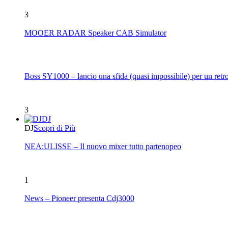
3
MOOER RADAR Speaker CAB Simulator
Boss SY1000 – lancio una sfida (quasi impossibile) per un retro
3
DJ
DJ
Scopri di Più
NEA:ULISSE – Il nuovo mixer tutto partenopeo
1
News – Pioneer presenta Cdj3000