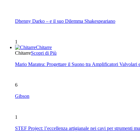
Dhenny Darko – e il suo Dilemma Shakespeariano
1
Chitarre
Chitarre
Scopri di Più
Mario Maratea: Progettare il Suono tra Amplificatori Valvolari 
6
Gibson
1
STEF Project: l’eccellenza artigianale nei cavi per strumenti mu