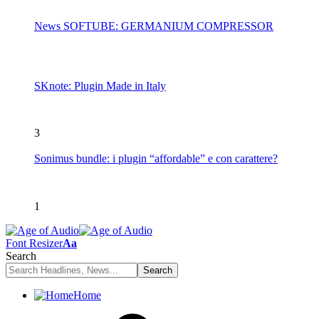
News SOFTUBE: GERMANIUM COMPRESSOR
SKnote: Plugin Made in Italy
3
Sonimus bundle: i plugin “affordable” e con carattere?
1
Font Resizer
Aa
Search
Home