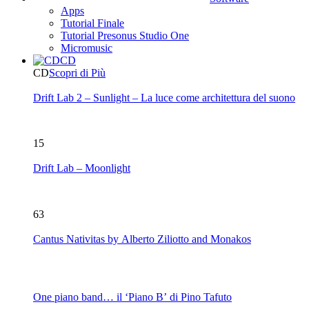
Apps
Tutorial Finale
Tutorial Presonus Studio One
Micromusic
CD
CD
Scopri di Più
Drift Lab 2 – Sunlight – La luce come architettura del suono
15
Drift Lab – Moonlight
63
Cantus Nativitas by Alberto Ziliotto and Monakos
One piano band… il ‘Piano B’ di Pino Tafuto