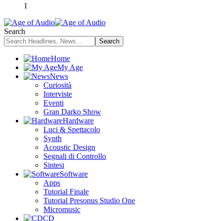
1
Search
Home
My Age
News
Curiosità
Interviste
Eventi
Gran Darko Show
Hardware
Luci & Spettacolo
Synth
Acoustic Design
Segnali di Controllo
Sintesi
Software
Apps
Tutorial Finale
Tutorial Presonus Studio One
Micromusic
CD