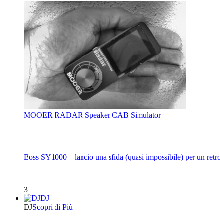
MOOER RADAR Speaker CAB Simulator
Boss SY1000 – lancio una sfida (quasi impossibile) per un retro
3
DJ
DJ
Scopri di Più