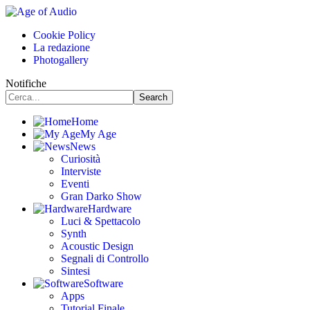
Cookie Policy
La redazione
Photogallery
Notifiche
Home
My Age
News
Curiosità
Interviste
Eventi
Gran Darko Show
Hardware
Luci & Spettacolo
Synth
Acoustic Design
Segnali di Controllo
Sintesi
Software
Apps
Tutorial Finale