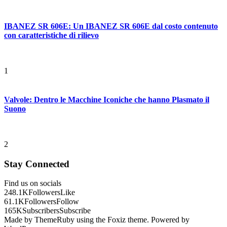
IBANEZ SR 606E: Un IBANEZ SR 606E dal costo contenuto
con caratteristiche di rilievo
1
Valvole: Dentro le Macchine Iconiche che hanno Plasmato il
Suono
2
Stay Connected
Find us on socials
248.1K
Followers
Like
61.1K
Followers
Follow
165K
Subscribers
Subscribe
Made by ThemeRuby using the Foxiz theme. Powered by