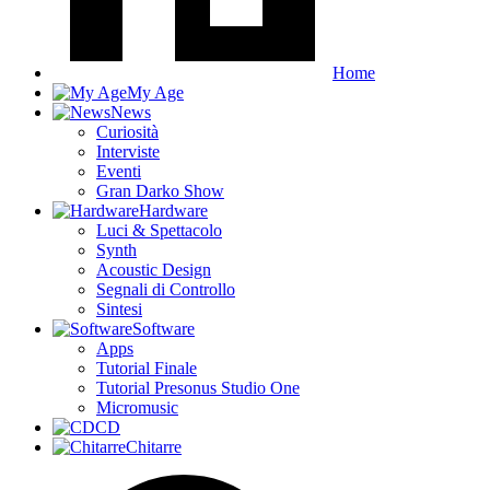
Home
My Age
News
Curiosità
Interviste
Eventi
Gran Darko Show
Hardware
Luci & Spettacolo
Synth
Acoustic Design
Segnali di Controllo
Sintesi
Software
Apps
Tutorial Finale
Tutorial Presonus Studio One
Micromusic
CD
Chitarre