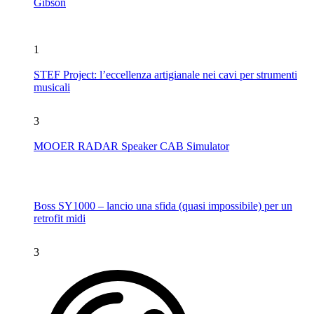
Gibson
1
STEF Project: l’eccellenza artigianale nei cavi per strumenti
musicali
3
MOOER RADAR Speaker CAB Simulator
Boss SY1000 – lancio una sfida (quasi impossibile) per un
retrofit midi
3