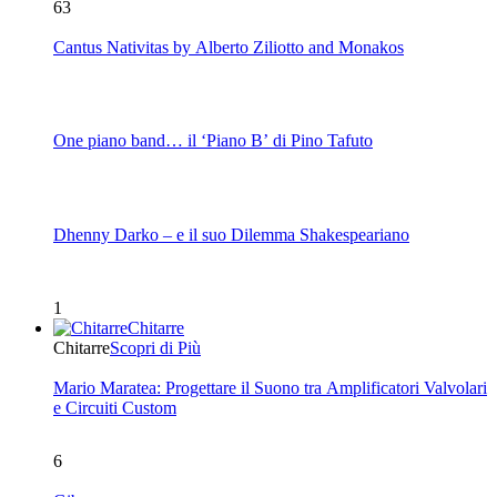
63
Cantus Nativitas by Alberto Ziliotto and Monakos
One piano band… il ‘Piano B’ di Pino Tafuto
Dhenny Darko – e il suo Dilemma Shakespeariano
1
Chitarre
Chitarre
Scopri di Più
Mario Maratea: Progettare il Suono tra Amplificatori Valvolari
e Circuiti Custom
6