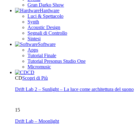
Gran Darko Show
Hardware
Luci & Spettacolo
Synth
Acoustic Design
Segnali di Controllo
Sintesi
Software
Apps
Tutorial Finale
Tutorial Presonus Studio One
Micromusic
CD
CD
Scopri di Più
Drift Lab 2 – Sunlight – La luce come architettura del suono
15
Drift Lab – Moonlight