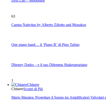
Drift Lab – Moonlight
63
Cantus Nativitas by Alberto Ziliotto and Monakos
One piano band… il ‘Piano B’ di Pino Tafuto
Dhenny Darko – e il suo Dilemma Shakespeariano
1
Chitarre
Chitarre
Scopri di Più
Mario Maratea: Progettare il Suono tra Amplificatori Valvolari 