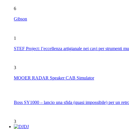
6
Gibson
1
STEF Project: l’eccellenza artigianale nei cavi per strumenti mu
3
MOOER RADAR Speaker CAB Simulator
Boss SY1000 – lancio una sfida (quasi impossibile) per un retro
3
DJ