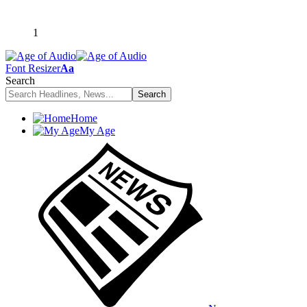
1
Font Resizer
Aa
Search
Home
My Age