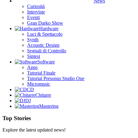
News
Curiosità
Interviste
Eventi
Gran Darko Show
Hardware
Luci & Spettacolo
Synth
Acoustic Design
Segnali di Controllo
Sintesi
Software
Apps
Tutorial Finale
Tutorial Presonus Studio One
Micromusic
CD
Chitarre
DJ
Mastering
Top Stories
Explore the latest updated news!