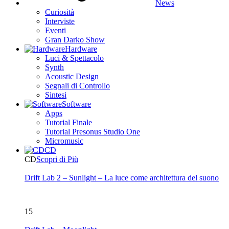
News
Curiosità
Interviste
Eventi
Gran Darko Show
Hardware
Luci & Spettacolo
Synth
Acoustic Design
Segnali di Controllo
Sintesi
Software
Apps
Tutorial Finale
Tutorial Presonus Studio One
Micromusic
CD
CD
Scopri di Più
Drift Lab 2 – Sunlight – La luce come architettura del suono
15