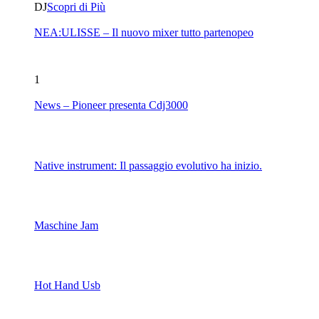
DJ
Scopri di Più
NEA:ULISSE – Il nuovo mixer tutto partenopeo
1
News – Pioneer presenta Cdj3000
Native instrument: Il passaggio evolutivo ha inizio.
Maschine Jam
Hot Hand Usb