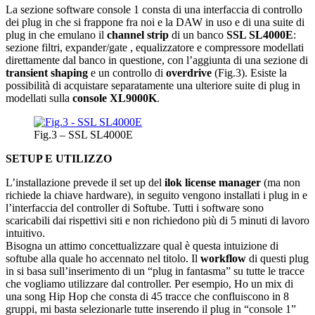
La sezione software console 1 consta di una interfaccia di controllo
dei plug in che si frappone fra noi e la DAW in uso e di una suite di
plug in che emulano il
channel strip
di un banco
SSL SL4000E
:
sezione filtri, expander/gate , equalizzatore e compressore modellati
direttamente dal banco in questione, con l’aggiunta di una sezione di
transient shaping
e un controllo di
overdrive
(Fig.3). Esiste la
possibilità di acquistare separatamente una ulteriore suite di plug in
modellati sulla
console XL9000K
.
Fig.3 – SSL SL4000E
SETUP E UTILIZZO
L’installazione prevede il set up del
ilok license manager
(ma non
richiede la chiave hardware), in seguito vengono installati i plug in e
l’interfaccia del controller di Softube. Tutti i software sono
scaricabili dai rispettivi siti e non richiedono più di 5 minuti di lavoro
intuitivo.
Bisogna un attimo concettualizzare qual è questa intuizione di
softube alla quale ho accennato nel titolo. Il
workflow
di questi plug
in si basa sull’inserimento di un “plug in fantasma” su tutte le tracce
che vogliamo utilizzare dal controller. Per esempio, Ho un mix di
una song Hip Hop che consta di 45 tracce che confluiscono in 8
gruppi, mi basta selezionarle tutte inserendo il plug in “console 1”