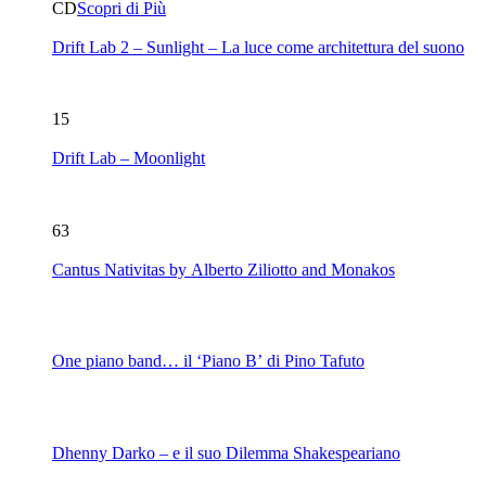
CD
Scopri di Più
Drift Lab 2 – Sunlight – La luce come architettura del suono
15
Drift Lab – Moonlight
63
Cantus Nativitas by Alberto Ziliotto and Monakos
One piano band… il ‘Piano B’ di Pino Tafuto
Dhenny Darko – e il suo Dilemma Shakespeariano