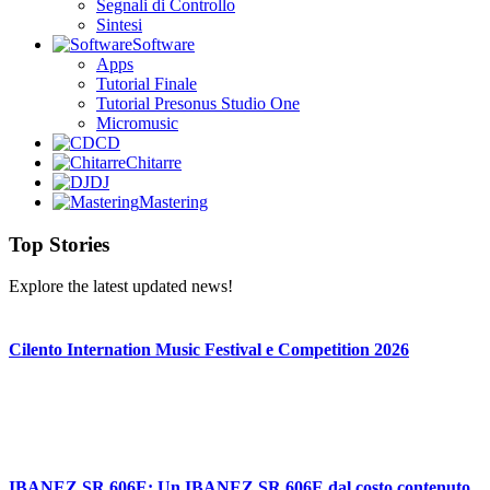
Segnali di Controllo
Sintesi
Software
Apps
Tutorial Finale
Tutorial Presonus Studio One
Micromusic
CD
Chitarre
DJ
Mastering
Top Stories
Explore the latest updated news!
Cilento Internation Music Festival e Competition 2026
IBANEZ SR 606E: Un IBANEZ SR 606E dal costo contenuto