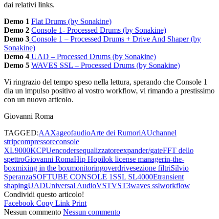
dai relativi links.
Demo 1
Flat Drums (by Sonakine)
Demo 2
Console 1- Processed Drums (by Sonakine)
Demo 3
Console 1 – Processed Drums + Drive And Shaper (by
Sonakine)
Demo 4
UAD – Processed Drums (by Sonakine)
Demo 5
WAVES SSL – Processed Drums (by Sonakine)
Vi ringrazio del tempo speso nella lettura, sperando che Console 1
dia un impulso positivo al vostro workflow, vi rimando a prestissimo
con un nuovo articolo.
Giovanni Roma
TAGGED:
AAX
ageofaudio
Arte dei Rumori
AU
channel
strip
compressore
console
XL9000K
CPU
encoders
equalizzatore
expander/gate
FFT dello
spettro
Giovanni Roma
Hip Hop
ilok license manager
in-the-
box
mixing in the box
monitoring
overdrive
sezione filtri
Silvio
Speranza
SOFTUBE CONSOLE 1
SSL SL4000E
transient
shaping
UAD
Universal Audio
VST
VST3
waves ssl
workflow
Condividi questo articolo!
Facebook
Copy Link
Print
Nessun commento
Nessun commento