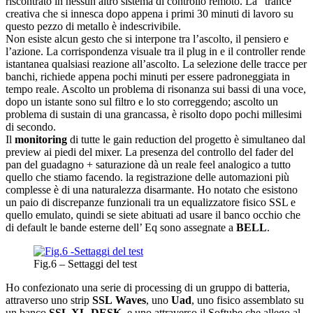
riscontrato in nessun altro sistema di controllo remoto. La “trance”
creativa che si innesca dopo appena i primi 30 minuti di lavoro su
questo pezzo di metallo è indescrivibile.
Non esiste alcun gesto che si interpone tra l’ascolto, il pensiero e
l’azione. La corrispondenza visuale tra il plug in e il controller rende
istantanea qualsiasi reazione all’ascolto. La selezione delle tracce per
banchi, richiede appena pochi minuti per essere padroneggiata in
tempo reale. Ascolto un problema di risonanza sui bassi di una voce,
dopo un istante sono sul filtro e lo sto correggendo; ascolto un
problema di sustain di una grancassa, è risolto dopo pochi millesimi
di secondo.
Il
monitoring
di tutte le gain reduction del progetto è simultaneo dal
preview ai piedi del mixer. La presenza del controllo del fader del
pan del guadagno + saturazione dà un reale feel analogico a tutto
quello che stiamo facendo. la registrazione delle automazioni più
complesse è di una naturalezza disarmante. Ho notato che esistono
un paio di discrepanze funzionali tra un equalizzatore fisico SSL e
quello emulato, quindi se siete abituati ad usare il banco occhio che
di default le bande esterne dell’ Eq sono assegnate a
BELL
.
Fig.6 – Settaggi del test
Ho confezionato una serie di processing di un gruppo di batteria,
attraverso uno strip
SSL
Waves
, uno
Uad
, uno fisico assemblato su
un banco
SSL XL-DESK
, e uno attraverso il Softube che allego al