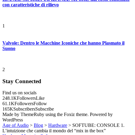
con caratteristiche di rilievo
1
Valvole: Dentro le Macchine Iconiche che hanno Plasmato il
Suono
2
Stay Connected
Find us on socials
248.1K
Followers
Like
61.1K
Followers
Follow
165K
Subscribers
Subscribe
Made by ThemeRuby using the Foxiz theme. Powered by
WordPress
Age of Audio
>
Blog
>
Hardware
>
SOFTUBE: CONSOLE 1.
L’intuizione che cambia il mondo del “mix in the box”