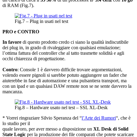
di RAM (Fig.7).
Fig.7 – Plug in usati nel test
PRO e CONTRO
In favore
di questo prodotto credo ci siano la qualità indiscutibile
dei plug in, in grado di rivaleggiare con qualsiasi emulazione;
l’ottima fattura del controller che al tatto trasmette solidità e agli
occhi chiarezza di progettazione.
Contro
: Console 1 è davvero difficile trovare argomentazioni,
volendo essere pignoli si sarebbe potuto aggiungere un fader che
aiuterebbe in fase di automazione e una pulsantiera transport, ma
con un ipad e un qualsiasi DAW remote non se ne sente davvero la
mancanza.
Fig.8 – Hardware usato nel test – SSL XL-Desk
* Vorrei ringraziare Silvio Speranza del “
l’Arte dei Rumori
“, che è
lo studio per il
quale lavoro, per aver messo a disposizione un
XL Desk di Solid
State Logic
per la produzione dei file comparati che potete scaricare