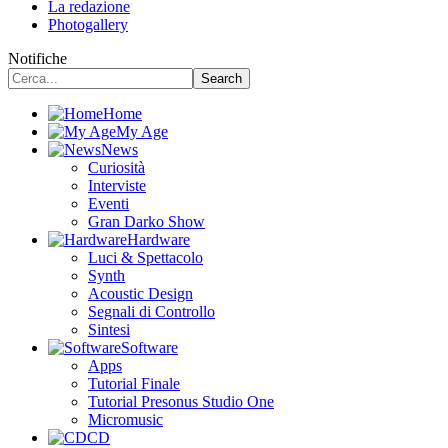
La redazione
Photogallery
Notifiche
Home
My Age
News
Curiosità
Interviste
Eventi
Gran Darko Show
Hardware
Luci & Spettacolo
Synth
Acoustic Design
Segnali di Controllo
Sintesi
Software
Apps
Tutorial Finale
Tutorial Presonus Studio One
Micromusic
CD