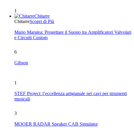
1
Chitarre
Chitarre
Scopri di Più
Mario Maratea: Progettare il Suono tra Amplificatori Valvolari
e Circuiti Custom
6
Gibson
1
STEF Project: l’eccellenza artigianale nei cavi per strumenti
musicali
3
MOOER RADAR Speaker CAB Simulator