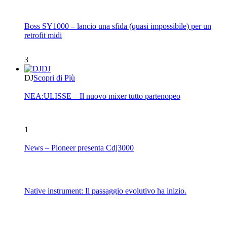
Boss SY1000 – lancio una sfida (quasi impossibile) per un
retrofit midi
3
DJ
DJ
Scopri di Più
NEA:ULISSE – Il nuovo mixer tutto partenopeo
1
News – Pioneer presenta Cdj3000
Native instrument: Il passaggio evolutivo ha inizio.