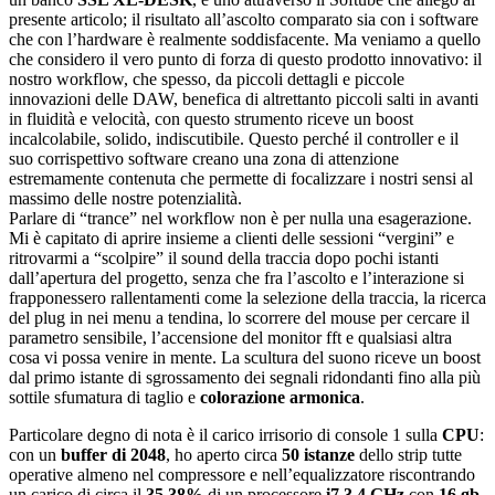
presente articolo; il risultato all’ascolto comparato sia con i software
che con l’hardware è realmente soddisfacente. Ma veniamo a quello
che considero il vero punto di forza di questo prodotto innovativo: il
nostro workflow, che spesso, da piccoli dettagli e piccole
innovazioni delle DAW, benefica di altrettanto piccoli salti in avanti
in fluidità e velocità, con questo strumento riceve un boost
incalcolabile, solido, indiscutibile. Questo perché il controller e il
suo corrispettivo software creano una zona di attenzione
estremamente contenuta che permette di focalizzare i nostri sensi al
massimo delle nostre potenzialità.
Parlare di “trance” nel workflow non è per nulla una esagerazione.
Mi è capitato di aprire insieme a clienti delle sessioni “vergini” e
ritrovarmi a “scolpire” il sound della traccia dopo pochi istanti
dall’apertura del progetto, senza che fra l’ascolto e l’interazione si
frapponessero rallentamenti come la selezione della traccia, la ricerca
del plug in nei menu a tendina, lo scorrere del mouse per cercare il
parametro sensibile, l’accensione del monitor fft e qualsiasi altra
cosa vi possa venire in mente. La scultura del suono riceve un boost
dal primo istante di sgrossamento dei segnali ridondanti fino alla più
sottile sfumatura di taglio e
colorazione armonica
.
Particolare degno di nota è il carico irrisorio di console 1 sulla
CPU
:
con un
buffer di 2048
, ho aperto circa
50 istanze
dello strip tutte
operative almeno nel compressore e nell’equalizzatore riscontrando
un carico di circa il
35 38%
di un processore
i7
3.4 GHz
con
16 gb