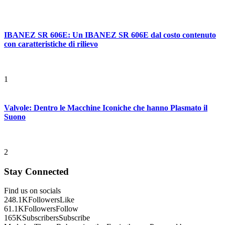
IBANEZ SR 606E: Un IBANEZ SR 606E dal costo contenuto
con caratteristiche di rilievo
1
Valvole: Dentro le Macchine Iconiche che hanno Plasmato il
Suono
2
Stay Connected
Find us on socials
248.1K
Followers
Like
61.1K
Followers
Follow
165K
Subscribers
Subscribe