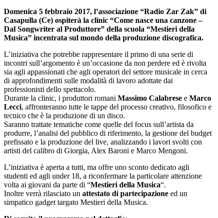
Domenica 5 febbraio 2017, l’associazione “Radio Zar Zak” di
Casapulla (Ce) ospiterà la clinic “Come nasce una canzone –
Dal Songwriter al Produttore” della scuola “Mestieri della
Musica” incentrata sul mondo della produzione discografica.
L’iniziativa che potrebbe rappresentare il primo di una serie di
incontri sull’argomento è un’occasione da non perdere ed è rivolta
sia agli appassionati che agli operatori del settore musicale in cerca
di approfondimenti sulle modalità di lavoro adottate dai
professionisti dello spettacolo.
Durante la clinic, i produttori romani
Massimo Calabrese
e
Marco
Lecci
, affronteranno tutte le tappe del processo creativo, filosofico e
tecnico che è la produzione di un disco.
Saranno trattate tematiche come quelle del focus sull’artista da
produrre, l’analisi del pubblico di riferimento, la gestione del budget
prefissato e la produzione del live, analizzando i lavori svolti con
artisti del calibro di Giorgia, Alex Baroni e Marco Mengoni.
L’iniziativa è aperta a tutti, ma offre uno sconto dedicato agli
studenti ed agli under 18, a riconfermare la particolare attenzione
volta ai giovani da parte di “
Mestieri della Musica
“.
Inoltre verrà rilasciato un
attestato di partecipazione
ed un
simpatico gadget targato Mestieri della Musica.