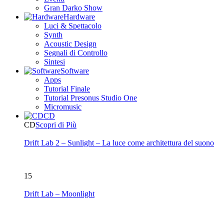
Gran Darko Show
Hardware
Luci & Spettacolo
Synth
Acoustic Design
Segnali di Controllo
Sintesi
Software
Apps
Tutorial Finale
Tutorial Presonus Studio One
Micromusic
CD
CD
Scopri di Più
Drift Lab 2 – Sunlight – La luce come architettura del suono
15
Drift Lab – Moonlight