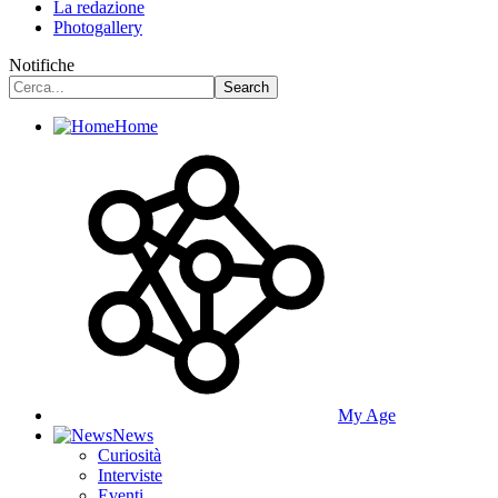
La redazione
Photogallery
Notifiche
Home
My Age
News
Curiosità
Interviste
Eventi