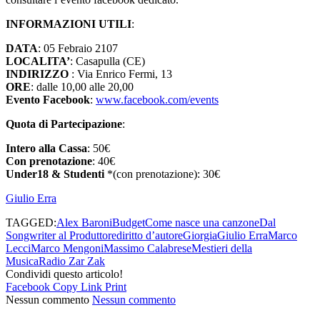
INFORMAZIONI UTILI
:
DATA
: 05 Febraio 2107
LOCALITA’
: Casapulla (CE)
INDIRIZZO
: Via Enrico Fermi, 13
ORE
: dalle 10,00 alle 20,00
Evento Facebook
:
www.facebook.com/events
Quota di Partecipazione
:
Intero alla Cassa
: 50€
Con prenotazione
: 40€
Under18 & Studenti
*(con prenotazione): 30€
Giulio Erra
TAGGED:
Alex Baroni
Budget
Come nasce una canzone
Dal
Songwriter al Produttore
diritto d’autore
Giorgia
Giulio Erra
Marco
Lecci
Marco Mengoni
Massimo Calabrese
Mestieri della
Musica
Radio Zar Zak
Condividi questo articolo!
Facebook
Copy Link
Print
Nessun commento
Nessun commento