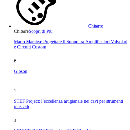
Chitarre
Chitarre
Scopri di Più
Mario Maratea: Progettare il Suono tra Amplificatori Valvolari
e Circuiti Custom
6
Gibson
1
STEF Project: l’eccellenza artigianale nei cavi per strumenti
musicali
3