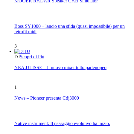
MOOER RADAR Speaker CAB Simulator
Boss SY1000 – lancio una sfida (quasi impossibile) per un
retrofit midi
3
DJ
DJ
Scopri di Più
NEA:ULISSE – Il nuovo mixer tutto partenopeo
1
News – Pioneer presenta Cdj3000
Native instrument: Il passaggio evolutivo ha inizio.