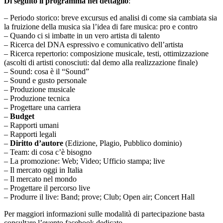
Di seguito il programma nel dettaglio
:
– Periodo storico: breve excursus ed analisi di come sia cambiata sia
la fruizione della musica sia l’idea di fare musica: pro e contro
– Quando ci si imbatte in un vero artista di talento
– Ricerca del DNA espressivo e comunicativo dell’artista
– Ricerca repertorio: composizione musicale, testi, ottimizzazione
(ascolti di artisti conosciuti: dal demo alla realizzazione finale)
– Sound: cosa è il “Sound”
– Sound e gusto personale
– Produzione musicale
– Produzione tecnica
– Progettare una carriera
–
Budget
– Rapporti umani
– Rapporti legali
–
Diritto d’autore
(Edizione, Plagio, Pubblico dominio)
– Team: di cosa c’è bisogno
– La promozione: Web; Video; Ufficio stampa; live
– Il mercato oggi in Italia
– Il mercato nel mondo
– Progettare il percorso live
– Produrre il live: Band; prove; Club; Open air; Concert Hall
Per maggiori informazioni sulle modalità di partecipazione basta
consultare l’evento facebook dedicato.