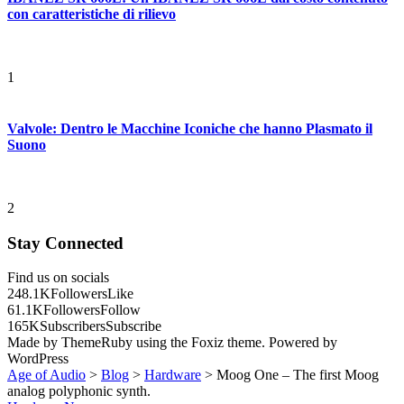
con caratteristiche di rilievo
1
Valvole: Dentro le Macchine Iconiche che hanno Plasmato il
Suono
2
Stay Connected
Find us on socials
248.1K
Followers
Like
61.1K
Followers
Follow
165K
Subscribers
Subscribe
Made by ThemeRuby using the Foxiz theme. Powered by
WordPress
Age of Audio
>
Blog
>
Hardware
>
Moog One – The first Moog
analog polyphonic synth.