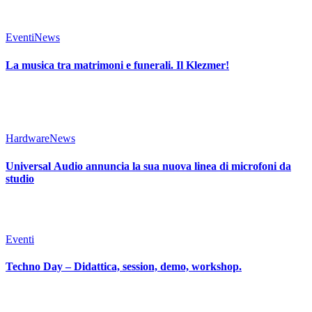
Eventi
News
La musica tra matrimoni e funerali. Il Klezmer!
Hardware
News
Universal Audio annuncia la sua nuova linea di microfoni da
studio
Eventi
Techno Day – Didattica, session, demo, workshop.