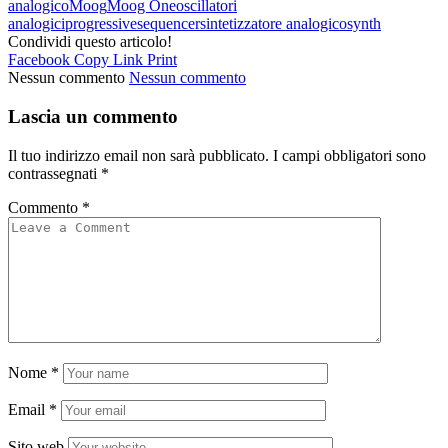
analogico
Moog
Moog One
oscillatori
analogici
progressive
sequencer
sintetizzatore analogico
synth
Condividi questo articolo!
Facebook
Copy Link
Print
Nessun commento
Nessun commento
Lascia un commento
Il tuo indirizzo email non sarà pubblicato.
I campi obbligatori sono
contrassegnati
*
Commento
*
Nome
*
Email
*
Sito web