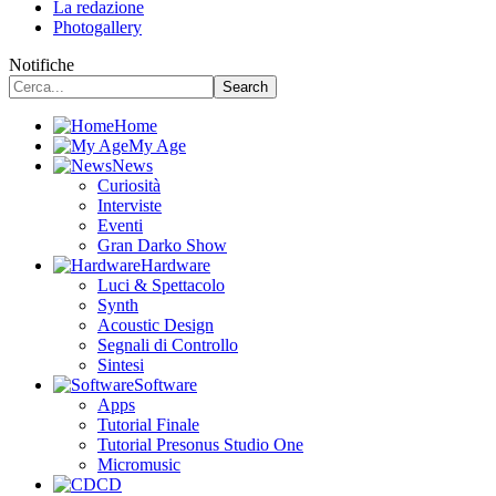
La redazione
Photogallery
Notifiche
Home
My Age
News
Curiosità
Interviste
Eventi
Gran Darko Show
Hardware
Luci & Spettacolo
Synth
Acoustic Design
Segnali di Controllo
Sintesi
Software
Apps
Tutorial Finale
Tutorial Presonus Studio One
Micromusic
CD