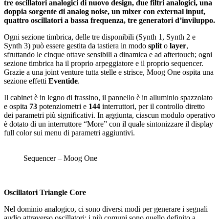
tre oscillatori analogici di nuovo design, due filtri analogici, una
doppia sorgente di analog noise, un mixer con external input,
quattro oscillatori a bassa frequenza, tre generatori d’inviluppo.
Ogni sezione timbrica, delle tre disponibili (Synth 1, Synth 2 e
Synth 3) può essere gestita da tastiera in modo
split
o
layer
,
sfruttando le cinque ottave sensibili a dinamica e ad aftertouch; ogni
sezione timbrica ha il proprio arpeggiatore e il proprio sequencer.
Grazie a una joint venture tutta stelle e strisce, Moog One ospita una
sezione effetti
Eventide
.
Il cabinet è in legno di frassino, il pannello è in alluminio spazzolato
e ospita
73
potenziometri e
144
interruttori, per il controllo diretto
dei parametri più significativi. In aggiunta, ciascun modulo operativo
è dotato di un interruttore “More” con il quale sintonizzare il display
full color sui menu di parametri aggiuntivi.
Sequencer – Moog One
Oscillatori Triangle Core
Nel dominio analogico, ci sono diversi modi per generare i segnali
audio attraverso oscillatori; i più comuni sono quello definito a