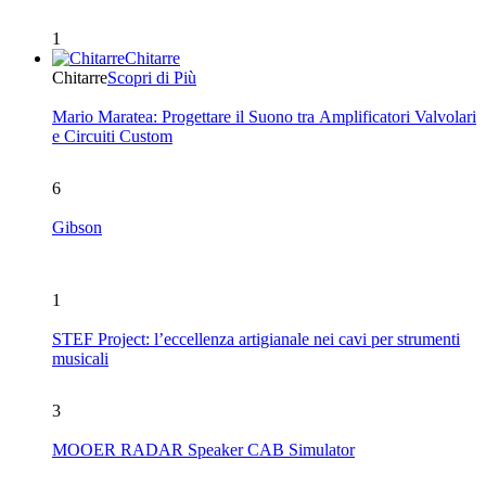
1
Chitarre
Chitarre
Scopri di Più
Mario Maratea: Progettare il Suono tra Amplificatori Valvolari
e Circuiti Custom
6
Gibson
1
STEF Project: l’eccellenza artigianale nei cavi per strumenti
musicali
3
MOOER RADAR Speaker CAB Simulator