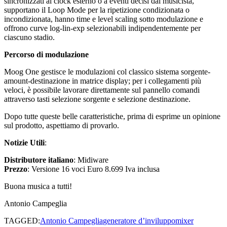
sincronizzati al clock esterno o a eventi decisi dal musicista,
supportano il Loop Mode per la ripetizione condizionata o
incondizionata, hanno time e level scaling sotto modulazione e
offrono curve log-lin-exp selezionabili indipendentemente per
ciascuno stadio.
Percorso di modulazione
Moog One gestisce le modulazioni col classico sistema sorgente-
amount-destinazione in matrice display; per i collegamenti più
veloci, è possibile lavorare direttamente sul pannello comandi
attraverso tasti selezione sorgente e selezione destinazione.
Dopo tutte queste belle caratteristiche, prima di esprime un opinione
sul prodotto, aspettiamo di provarlo.
Notizie Utili
:
Distributore italiano
: Midiware
Prezzo
: Versione 16 voci Euro 8.699 Iva inclusa
Buona musica a tutti!
Antonio Campeglia
TAGGED:
Antonio Campeglia
generatore d’inviluppo
mixer