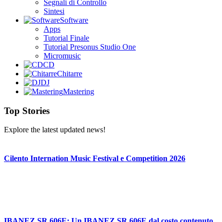
Segnali di Controllo
Sintesi
Software
Apps
Tutorial Finale
Tutorial Presonus Studio One
Micromusic
CD
Chitarre
DJ
Mastering
Top Stories
Explore the latest updated news!
Cilento Internation Music Festival e Competition 2026
IBANEZ SR 606E: Un IBANEZ SR 606E dal costo contenuto