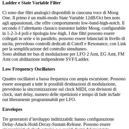
Ladder e State Variable Filter
Ci sono due filtri analogici disponibili in ciascuna voce di Moog
One. Il primo è un multi-modo State Variable 12dB/Oct ben noto
agli appassionati, che offre comportamento low-band-high-notch. Il
secondo è l’altrettanto classico transistor ladder Moog, configurabile
in 1-2-3-4 poli e tipologia low-high. I due filtri possono essere
collegati in serie o in parallelo, possono essere bilanciati in livello di
uscita, prevedono controlli dedicati di Cutoff e Resonance, con Link
per la semplificazione del controllo simultaneo.
Sono abilitati tre bus di modulazione per LFO 2 Amt, EG Amt, FM
Amt con abilitazione indipendente SVF/Ladder.
Low Frequency Oscillators
Quattro oscillatori a bassa frequenza con ampia escursione. Possono
essere assegnati a tutte le possibili destinazioni di modulazione,
prevedono la sincronizzazione sul clock MIDI, con divisioni di
clock, start delay, numero delle ripetizioni e tempo di fade in/fade
out liberamente programmabili per LFO.
Envelopes
Tre generatori d’inviluppo indirizzabili: hanno configurazione
Delay-Attack-Hold-Decay-Sustain-Release. Possono essere