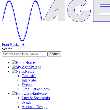
Font Resizer
Aa
Search
Home
My Age
News
Curiosità
Interviste
Eventi
Gran Darko Show
Hardware
Luci & Spettacolo
Synth
Acoustic Design