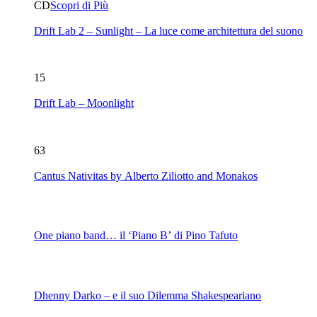
CD
Scopri di Più
Drift Lab 2 – Sunlight – La luce come architettura del suono
15
Drift Lab – Moonlight
63
Cantus Nativitas by Alberto Ziliotto and Monakos
One piano band… il ‘Piano B’ di Pino Tafuto
Dhenny Darko – e il suo Dilemma Shakespeariano