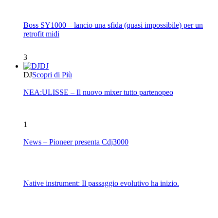
Boss SY1000 – lancio una sfida (quasi impossibile) per un
retrofit midi
3
DJ
DJ
Scopri di Più
NEA:ULISSE – Il nuovo mixer tutto partenopeo
1
News – Pioneer presenta Cdj3000
Native instrument: Il passaggio evolutivo ha inizio.