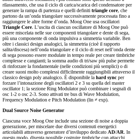
rilassamento, che usa il ciclo di carica/scarica del condensatore per
generare la rampa di partenza e quelli definiti
triangle core
, che
partono da un’onda triangolare successivamente processata fino a
raggiungere le altre forme d’onda. Moog One usa oscillatori
Triangle Core
. L’uscita di ciascun oscillatore di Moog One può
essere miscelata nelle sue componenti triangolare e dente di sega,
più una componente di onda impulsiva a simmetria variabile. Ben
oltre i classici design analogici, la simmetria (cioè il rapporto
salita/discesa) nell’onda triangolare e il ciclo di reset nell’onda dente
di sega possono essere modulate in tempo reale per creare timbriche
complesse e cangianti; la somma audio di tri/saw più pulse permette
di rinforzare la fondamentale (nelle condizioni più semplici) o di
creare suoni molto complessi difficilmente raggiungibili attraverso il
classico design poly analogico. È disponibile la
hard sync
per
forzare l’intonazione degli oscillatori 2 e 3 su quella del master
oscillator 1; la sezione Ring Modulator può combinare i segnali di
osc 1-2 o osc 2-3. Sono attivati tre bus di Wave Modulation,
Frequency Modulation e Pitch Modulation (lin ≠ exp).
Dual Source Noise Generator
Ciascuna voce Moog One include una sezione di noise a doppia
generazione, per miscelare due diversi contenuti energetici
articolabili attraverso generatore d’inviluppo dedicato
AD
/
AR
. In
questo modo, diventa possibile costruire timbriche con attacchi