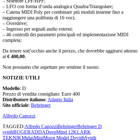
– Selettore LPF/HPF;
– LFO con forma d’onda analogica Quadra/Triangolare;
– Catena MIDI Poly per combinare più moduli insieme fino a
raggiungere una polifonia di 16 voci;
– Overdrive;
– Ingresso per segnali audio esterni;
– 46 controlli dei parametri principali ed implementazione MIDI
completa;
Da tenere sott’occhio anche il prezzo, che dovrebbe aggirarsi attorno
ai
€ 400,00
.
Non possiamo che aspettare per sentirne il suono.
NOTIZIE UTILI
Modello
: D
Prezzo di vendita consigliato: Euro 400
Distributore italiano
:
Adagio Italia
Sito ufficiale
:
Behringer
Alfredo Capozzi
TAGGED:
Alfredo Capozzi
Behringer
Behringer D
synth
BUGERA
DDA
DeepMind 12
KLARK
TEKNIK
Midas
MiniMoog Model D
synth
Synth