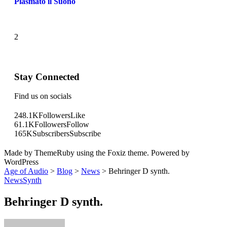
Plasmato il Suono
2
Stay Connected
Find us on socials
248.1K
Followers
Like
61.1K
Followers
Follow
165K
Subscribers
Subscribe
Made by ThemeRuby using the Foxiz theme. Powered by
WordPress
Age of Audio
>
Blog
>
News
>
Behringer D synth.
News
Synth
Behringer D synth.