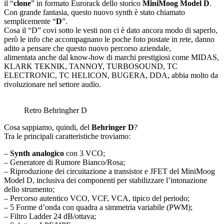
il “
clone
” in formato Eurorack dello storico
MiniMoog Model D
.
Con grande fantasia, questo nuovo synth è stato chiamato
semplicemente “
D
”.
Cosa il “D” covi sotto le vesti non ci è dato ancora modo di saperlo,
però le info che accompagnano le poche foto postate in rete, danno
adito a pensare che questo nuovo percorso aziendale,
alimentata anche dal know-how di marchi prestigiosi come MIDAS,
KLARK TEKNIK, TANNOY, TURBOSOUND, TC
ELECTRONIC, TC HELICON, BUGERA, DDA, abbia molto da
rivoluzionare nel settore audio.
Retro Behringher D
Cosa sappiamo, quindi, del
Behringer D
?
Tra le principali caratteristiche troviamo:
–
Synth analogico
con 3 VCO;
– Generatore di Rumore Bianco/Rosa;
– Riproduzione dei circuitazione a transistor e JFET del MiniMoog
Model D, inclusiva dei componenti per stabilizzare l’intonazione
dello strumento;
– Percorso autentico VCO, VCF, VCA, tipico del periodo;
– 5 Forme d’onda con quadra a simmetria variabile (PWM);
– Filtro Ladder 24 dB/ottava;