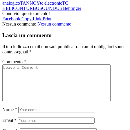
analogico
TANNOY
tc electronic
TC
HELICON
TURBOSOUND
Uli Behringer
Condividi questo articolo!
Facebook
Copy Link
Print
Nessun commento
Nessun commento
Lascia un commento
Il tuo indirizzo email non sarà pubblicato.
I campi obbligatori sono
contrassegnati
*
Commento
*
Nome
*
Email
*