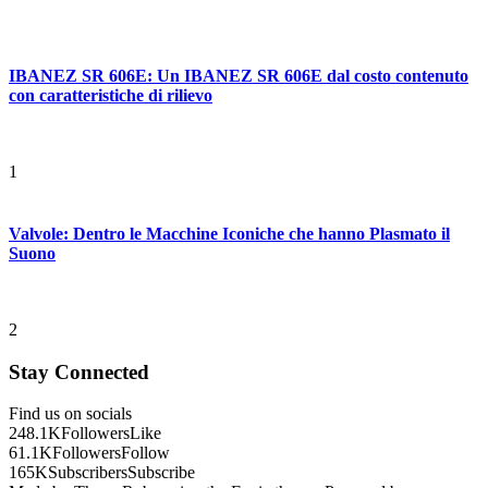
IBANEZ SR 606E: Un IBANEZ SR 606E dal costo contenuto
con caratteristiche di rilievo
1
Valvole: Dentro le Macchine Iconiche che hanno Plasmato il
Suono
2
Stay Connected
Find us on socials
248.1K
Followers
Like
61.1K
Followers
Follow
165K
Subscribers
Subscribe