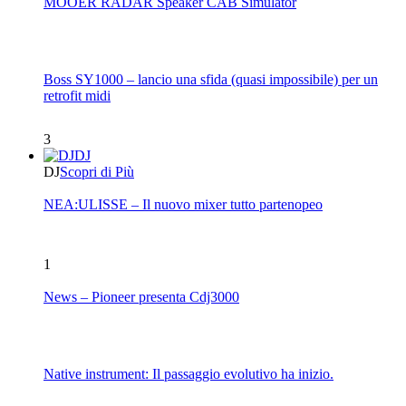
MOOER RADAR Speaker CAB Simulator
Boss SY1000 – lancio una sfida (quasi impossibile) per un
retrofit midi
3
DJ
DJ
Scopri di Più
NEA:ULISSE – Il nuovo mixer tutto partenopeo
1
News – Pioneer presenta Cdj3000
Native instrument: Il passaggio evolutivo ha inizio.