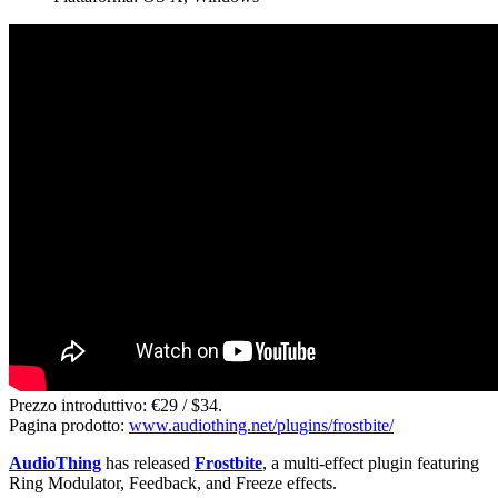
Prezzo introduttivo: €29 / $34.
Pagina prodotto:
www.audiothing.net/plugins/frostbite/
AudioThing
has released
Frostbite
, a multi-effect plugin featuring
Ring Modulator, Feedback, and Freeze effects.