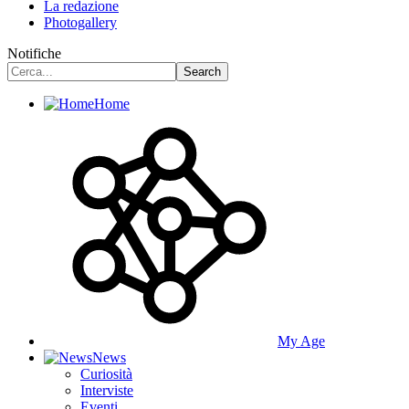
La redazione
Photogallery
Notifiche
Home
My Age
News
Curiosità
Interviste
Eventi