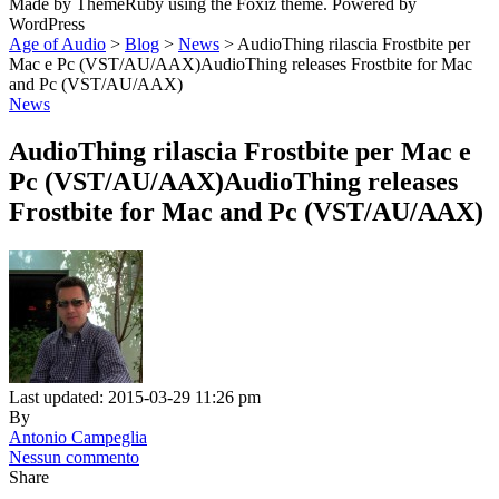
Made by ThemeRuby using the Foxiz theme. Powered by
WordPress
Age of Audio
>
Blog
>
News
>
AudioThing rilascia Frostbite per
Mac e Pc (VST/AU/AAX)AudioThing releases Frostbite for Mac
and Pc (VST/AU/AAX)
News
AudioThing rilascia Frostbite per Mac e
Pc (VST/AU/AAX)AudioThing releases
Frostbite for Mac and Pc (VST/AU/AAX)
Last updated: 2015-03-29 11:26 pm
By
Antonio Campeglia
Nessun commento
Share