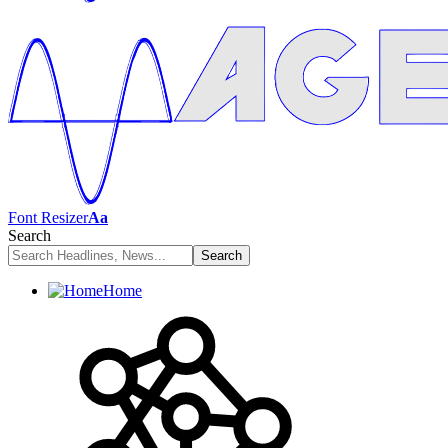
Font Resizer
Aa
Search
Home