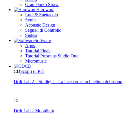
Gran Darko Show
Hardware
Luci & Spettacolo
Synth
Acoustic Design
Segnali di Controllo
Sintesi
Software
Apps
Tutorial Finale
Tutorial Presonus Studio One
Micromusic
CD
CD
Scopri di Più
Drift Lab 2 – Sunlight – La luce come architettura del suono
15
Drift Lab – Moonlight