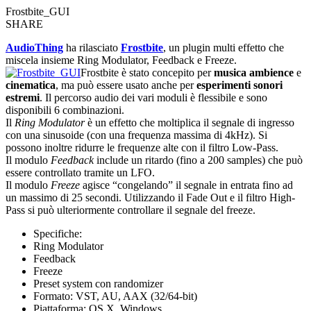
Frostbite_GUI
SHARE
AudioThing
ha rilasciato
Frostbite
, un plugin multi effetto che
miscela insieme Ring Modulator, Feedback e Freeze.
Frostbite è stato concepito per
musica ambience
e
cinematica
, ma può essere usato anche per
esperimenti sonori
estremi
. Il percorso audio dei vari moduli è flessibile e sono
disponibili 6 combinazioni.
Il
Ring Modulator
è un effetto che moltiplica il segnale di ingresso
con una sinusoide (con una frequenza massima di 4kHz). Si
possono inoltre ridurre le frequenze alte con il filtro Low-Pass.
Il modulo
Feedback
include un ritardo (fino a 200 samples) che può
essere controllato tramite un LFO.
Il modulo
Freeze
agisce “congelando” il segnale in entrata fino ad
un massimo di 25 secondi. Utilizzando il Fade Out e il filtro High-
Pass si può ulteriormente controllare il segnale del freeze.
Specifiche:
Ring Modulator
Feedback
Freeze
Preset system con randomizer
Formato: VST, AU, AAX (32/64-bit)
Piattaforma: OS X, Windows