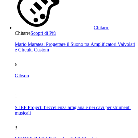
Chitarre
Chitarre
Scopri di Più
Mario Maratea: Progettare il Suono tra Amplificatori Valvolari
e Circuiti Custom
6
Gibson
1
STEF Project: l’eccellenza artigianale nei cavi per strumenti
musicali
3