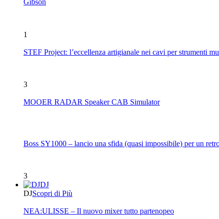
Gibson
1
STEF Project: l’eccellenza artigianale nei cavi per strumenti mu
3
MOOER RADAR Speaker CAB Simulator
Boss SY1000 – lancio una sfida (quasi impossibile) per un retro
3
DJ
DJ
Scopri di Più
NEA:ULISSE – Il nuovo mixer tutto partenopeo