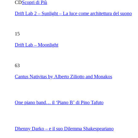
CD
Scopri di Più
Drift Lab 2 – Sunlight – La luce come architettura del suono
15
Drift Lab – Moonlight
63
Cantus Nativitas by Alberto Ziliotto and Monakos
One piano band… il ‘Piano B’ di Pino Tafuto
Dhenny Darko – e il suo Dilemma Shakespeariano