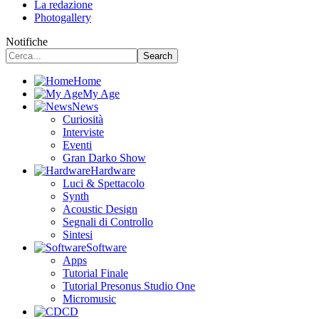
La redazione
Photogallery
Notifiche
Home
My Age
News
Curiosità
Interviste
Eventi
Gran Darko Show
Hardware
Luci & Spettacolo
Synth
Acoustic Design
Segnali di Controllo
Sintesi
Software
Apps
Tutorial Finale
Tutorial Presonus Studio One
Micromusic
CD