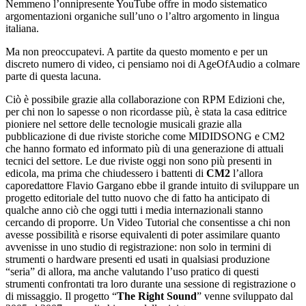
Nemmeno l’onnipresente YouTube offre in modo sistematico
argomentazioni organiche sull’uno o l’altro argomento in lingua
italiana.
Ma non preoccupatevi. A partite da questo momento e per un
discreto numero di video, ci pensiamo noi di AgeOfAudio a colmare
parte di questa lacuna.
Ciò è possibile grazie alla collaborazione con RPM Edizioni che,
per chi non lo sapesse o non ricordasse più, è stata la casa editrice
pioniere nel settore delle tecnologie musicali grazie alla
pubblicazione di due riviste storiche come MIDIDSONG e CM2
che hanno formato ed informato più di una generazione di attuali
tecnici del settore. Le due riviste oggi non sono più presenti in
edicola, ma prima che chiudessero i battenti di
CM2
l’allora
caporedattore Flavio Gargano ebbe il grande intuito di sviluppare un
progetto editoriale del tutto nuovo che di fatto ha anticipato di
qualche anno ciò che oggi tutti i media internazionali stanno
cercando di proporre. Un Video Tutorial che consentisse a chi non
avesse possibilità e risorse equivalenti di poter assimilare quanto
avvenisse in uno studio di registrazione: non solo in termini di
strumenti o hardware presenti ed usati in qualsiasi produzione
“seria” di allora, ma anche valutando l’uso pratico di questi
strumenti confrontati tra loro durante una sessione di registrazione o
di missaggio. Il progetto “
The Right Sound
” venne sviluppato dal