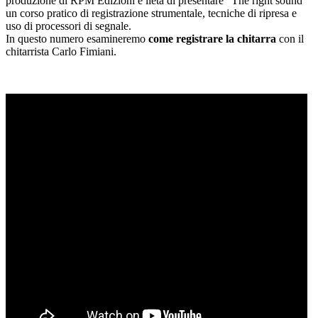
produzione di RPM Edizioni è lieta di presentare “The right sound”
un corso pratico di registrazione strumentale, tecniche di ripresa e
uso di processori di segnale.
In questo numero esamineremo
come registrare la chitarra
con il
chitarrista Carlo Fimiani.