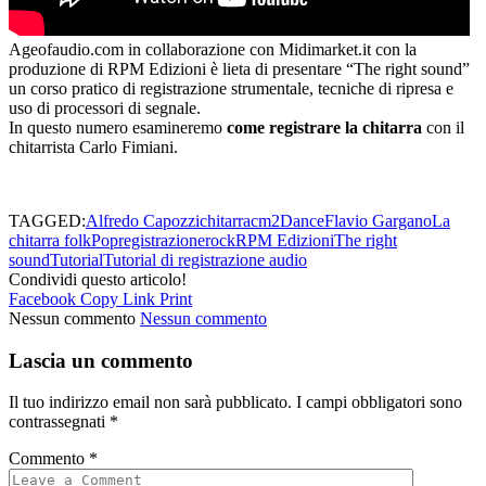
Ageofaudio.com in collaborazione con Midimarket.it con la
produzione di RPM Edizioni è lieta di presentare “The right sound”
un corso pratico di registrazione strumentale, tecniche di ripresa e
uso di processori di segnale.
In questo numero esamineremo
come registrare la chitarra
con il
chitarrista Carlo Fimiani.
TAGGED:
Alfredo Capozzi
chitarra
cm2
Dance
Flavio Gargano
La
chitarra folk
Pop
registrazione
rock
RPM Edizioni
The right
sound
Tutorial
Tutorial di registrazione audio
Condividi questo articolo!
Facebook
Copy Link
Print
Nessun commento
Nessun commento
Lascia un commento
Il tuo indirizzo email non sarà pubblicato.
I campi obbligatori sono
contrassegnati
*
Commento
*