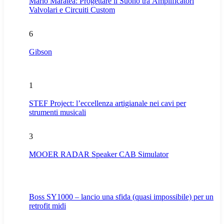
Mario Maratea: Progettare il Suono tra Amplificatori
Valvolari e Circuiti Custom
6
Gibson
1
STEF Project: l’eccellenza artigianale nei cavi per
strumenti musicali
3
MOOER RADAR Speaker CAB Simulator
Boss SY1000 – lancio una sfida (quasi impossibile) per un
retrofit midi