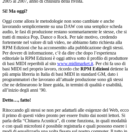
2005 al 2007, anno di chiusura della rivista.
Si! Ma oggi?
Oggi come allora le metodologie non sono cambiate e anche
lavorando semplicemente su una DAW con una semplice scheda
audio, le fasi di produzione restano sommariamente le stesse, che si
tratti di musica Pop, Dance o Rock. Per tale motivo, credendo
fortemente nel valore di tali video, ne abbiamo fatto richiesta alla
RPM Edizioni che ha acconsentito alla pubblicazione degli stessi.
Per dovere di informazione, c’è da dire che dopo l’esperienza
editoriale la RPM Edizioni è oggi attiva sotto il profilo di produttore
di basi MIDI reperibili al sito
www.midimarket.it
. Per chi fa uso di
basi MIDI nel proprio lavoro, ricordo che
RPM Edizioni
detiene la
più ampia libreria in Italia di basi MIDI in standard GM, dato i
programmatori che lavorano all’attuale produzione sono gli stessi
che ne delinearono le linee guida, in termini di qualità e usabilità,
all’inizio degli anni ’90.
Detto…, fatto!
Ritoccando gli stessi se non per adattarli alle esigenze del Web, ecco
il primo di questi video pronto per essere fruito dai nostri lettori. Si
parla della “Chitarra Acustica”, di come funziona, in quali modalità
e con quali microfoni è possibile registrarla e quali possono essere i
modi di equalizzarla una volta fissata sul nostro computer. Il tutto in