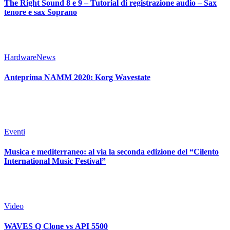
The Right Sound 8 e 9 – Tutorial di registrazione audio – Sax
tenore e sax Soprano
Hardware
News
Anteprima NAMM 2020: Korg Wavestate
Eventi
Musica e mediterraneo: al via la seconda edizione del “Cilento
International Music Festival”
Video
WAVES Q Clone vs API 5500