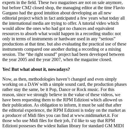
experts in the field. These two magazines are not on sale anymore,
but before CM2 closed shop, the managing editor at the time Flavio
Gargano had the good intuition about developing an all new
editorial project which in fact anticipated a few years what today all
the international media are trying to offer. A tutorial video which
would allow the ones who had got no chances and equivalent
resources to absorb what would happen in a recording studio: not
only in terms of instruments or hardware used in any “serious”
productions at that time, but also evaluating the practical use of these
instruments compared one another during a recording or a mixing
session. The “the right sound” project had been developed between
the year 2005 and the year 2007, when the magazine closed.
Yes! But what about it, nowadays?
Now, as then, methodologies haven’t changed and even simply
working on a DAW with a simple sound card, the production phases
rather stay the same, be it Pop, Dance or Rock music. For this
reason, since we strongly believe in the value of these videos, we
have been requesting them to the RPM Edizioni which allowed us
their publication. As obligation to inform, it must be said that after
the editorial experience, the RPM Edizioni is today on the market as
a producer of Midi files you can find at www.midimarket.it. For
those who use Midi files for their job, I’d like to say that RPM
Edizioni possesses the widest Italian library for standard GM MIDI