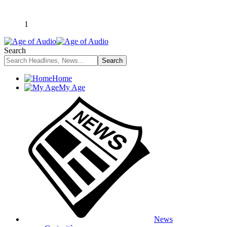
1
Search
Home
My Age
News