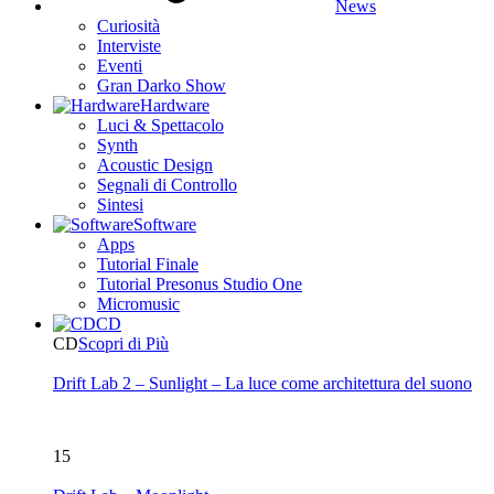
News
Curiosità
Interviste
Eventi
Gran Darko Show
Hardware
Luci & Spettacolo
Synth
Acoustic Design
Segnali di Controllo
Sintesi
Software
Apps
Tutorial Finale
Tutorial Presonus Studio One
Micromusic
CD
CD
Scopri di Più
Drift Lab 2 – Sunlight – La luce come architettura del suono
15