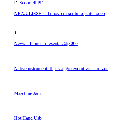
DJ
Scopri di Più
NEA:ULISSE – Il nuovo mixer tutto partenopeo
1
News – Pioneer presenta Cdj3000
Native instrument: Il passaggio evolutivo ha inizio.
Maschine Jam
Hot Hand Usb