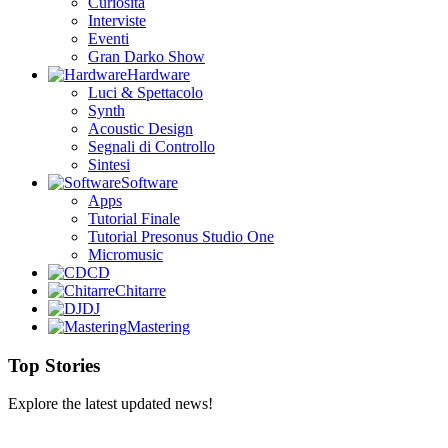
Curiosità
Interviste
Eventi
Gran Darko Show
Hardware
Luci & Spettacolo
Synth
Acoustic Design
Segnali di Controllo
Sintesi
Software
Apps
Tutorial Finale
Tutorial Presonus Studio One
Micromusic
CD
Chitarre
DJ
Mastering
Top Stories
Explore the latest updated news!