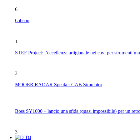
6
Gibson
1
STEF Project: l’eccellenza artigianale nei cavi per strumenti mu
3
MOOER RADAR Speaker CAB Simulator
Boss SY1000 – lancio una sfida (quasi impossibile) per un retro
3
DJ