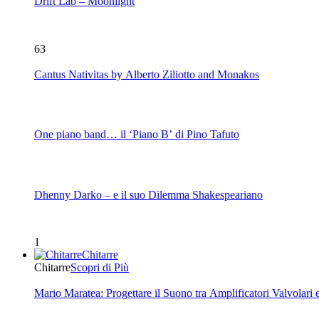
Drift Lab – Moonlight
63
Cantus Nativitas by Alberto Ziliotto and Monakos
One piano band… il ‘Piano B’ di Pino Tafuto
Dhenny Darko – e il suo Dilemma Shakespeariano
1
Chitarre
Chitarre
Scopri di Più
Mario Maratea: Progettare il Suono tra Amplificatori Valvolari 