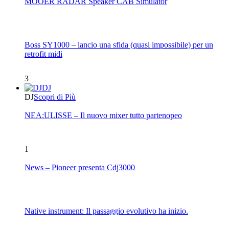
MOOER RADAR Speaker CAB Simulator
Boss SY1000 – lancio una sfida (quasi impossibile) per un
retrofit midi
3
DJ
DJ
Scopri di Più
NEA:ULISSE – Il nuovo mixer tutto partenopeo
1
News – Pioneer presenta Cdj3000
Native instrument: Il passaggio evolutivo ha inizio.