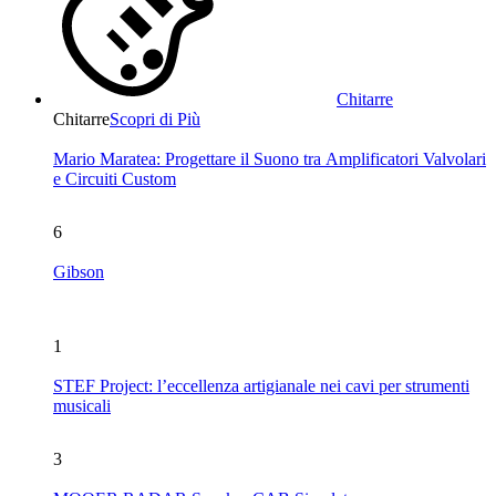
Chitarre
Chitarre
Scopri di Più
Mario Maratea: Progettare il Suono tra Amplificatori Valvolari
e Circuiti Custom
6
Gibson
1
STEF Project: l’eccellenza artigianale nei cavi per strumenti
musicali
3