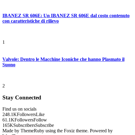
IBANEZ SR 606E: Un IBANEZ SR 606E dal costo contenuto
con caratteristiche di rilievo
1
Valvole: Dentro le Macchine Iconiche che hanno Plasmato il
Suono
2
Stay Connected
Find us on socials
248.1K
Followers
Like
61.1K
Followers
Follow
165K
Subscribers
Subscribe
Made by ThemeRuby using the Foxiz theme. Powered by