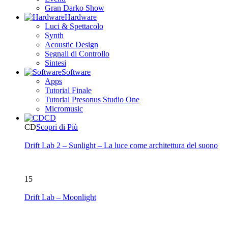
Gran Darko Show
Hardware
Luci & Spettacolo
Synth
Acoustic Design
Segnali di Controllo
Sintesi
Software
Apps
Tutorial Finale
Tutorial Presonus Studio One
Micromusic
CD
CD
Scopri di Più
Drift Lab 2 – Sunlight – La luce come architettura del suono
15
Drift Lab – Moonlight