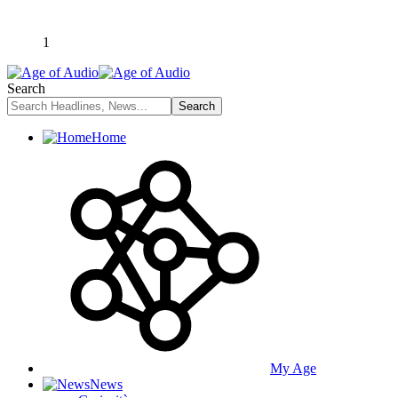
1
Search
Home
My Age
News