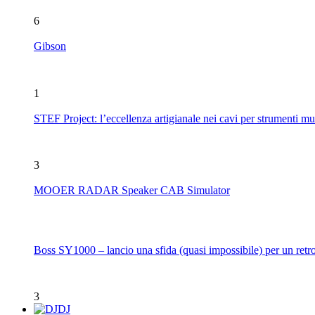
6
Gibson
1
STEF Project: l’eccellenza artigianale nei cavi per strumenti mu
3
MOOER RADAR Speaker CAB Simulator
Boss SY1000 – lancio una sfida (quasi impossibile) per un retro
3
DJ