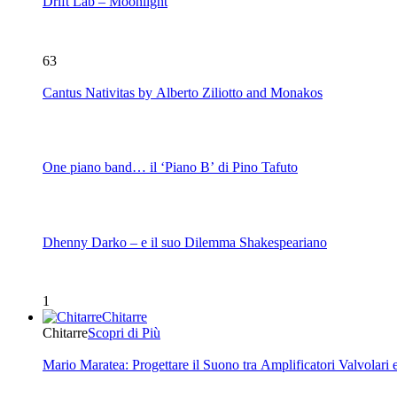
Drift Lab – Moonlight
63
Cantus Nativitas by Alberto Ziliotto and Monakos
One piano band… il ‘Piano B’ di Pino Tafuto
Dhenny Darko – e il suo Dilemma Shakespeariano
1
Chitarre
Chitarre
Scopri di Più
Mario Maratea: Progettare il Suono tra Amplificatori Valvolari 