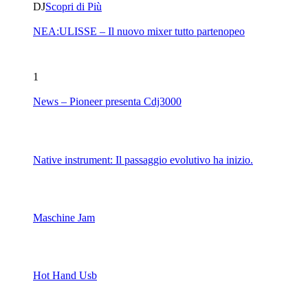
DJ
Scopri di Più
NEA:ULISSE – Il nuovo mixer tutto partenopeo
1
News – Pioneer presenta Cdj3000
Native instrument: Il passaggio evolutivo ha inizio.
Maschine Jam
Hot Hand Usb