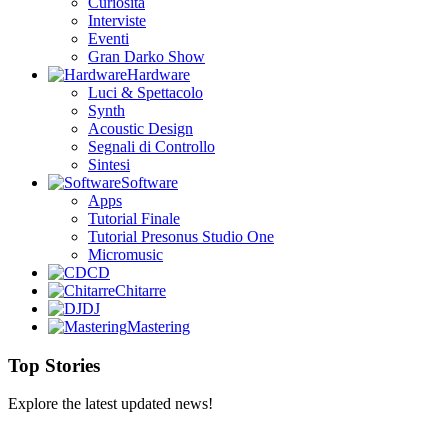
Curiosità
Interviste
Eventi
Gran Darko Show
Hardware
Luci & Spettacolo
Synth
Acoustic Design
Segnali di Controllo
Sintesi
Software
Apps
Tutorial Finale
Tutorial Presonus Studio One
Micromusic
CD
Chitarre
DJ
Mastering
Top Stories
Explore the latest updated news!