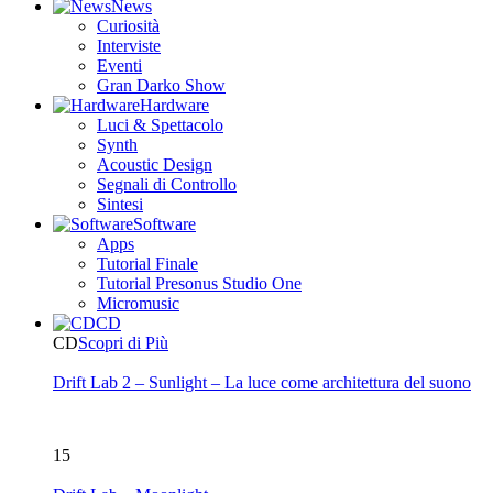
News
Curiosità
Interviste
Eventi
Gran Darko Show
Hardware
Luci & Spettacolo
Synth
Acoustic Design
Segnali di Controllo
Sintesi
Software
Apps
Tutorial Finale
Tutorial Presonus Studio One
Micromusic
CD
CD
Scopri di Più
Drift Lab 2 – Sunlight – La luce come architettura del suono
15