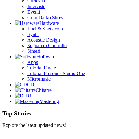
Curiosità
Interviste
Eventi
Gran Darko Show
Hardware
Luci & Spettacolo
Synth
Acoustic Design
Segnali di Controllo
Sintesi
Software
Apps
Tutorial Finale
Tutorial Presonus Studio One
Micromusic
CD
Chitarre
DJ
Mastering
Top Stories
Explore the latest updated news!