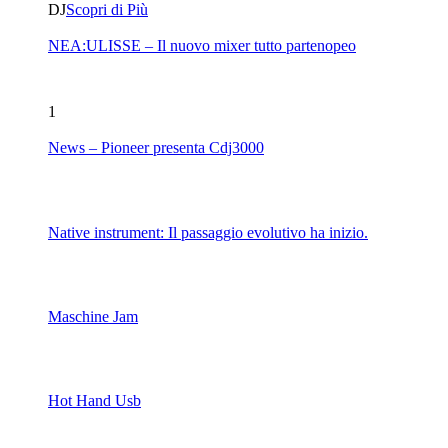
DJ
Scopri di Più
NEA:ULISSE – Il nuovo mixer tutto partenopeo
1
News – Pioneer presenta Cdj3000
Native instrument: Il passaggio evolutivo ha inizio.
Maschine Jam
Hot Hand Usb