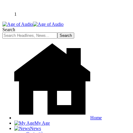
1
Search
Home
My Age
News