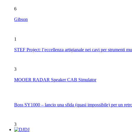
6
Gibson
1
STEF Project: l’eccellenza artigianale nei cavi per strumenti mu
3
MOOER RADAR Speaker CAB Simulator
Boss SY1000 – lancio una sfida (quasi impossibile) per un retro
3
DJ