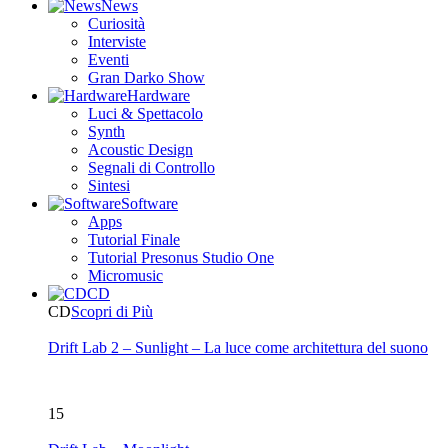
News
Curiosità
Interviste
Eventi
Gran Darko Show
Hardware
Luci & Spettacolo
Synth
Acoustic Design
Segnali di Controllo
Sintesi
Software
Apps
Tutorial Finale
Tutorial Presonus Studio One
Micromusic
CD
CD
Scopri di Più
Drift Lab 2 – Sunlight – La luce come architettura del suono
15