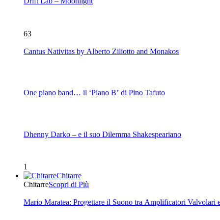
Drift Lab – Moonlight
63
Cantus Nativitas by Alberto Ziliotto and Monakos
One piano band… il ‘Piano B’ di Pino Tafuto
Dhenny Darko – e il suo Dilemma Shakespeariano
1
Chitarre
Chitarre
Scopri di Più
Mario Maratea: Progettare il Suono tra Amplificatori Valvolari 