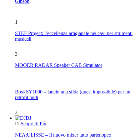
Gibson
1
STEF Project: l’eccellenza artigianale nei cavi per strumenti
musicali
3
MOOER RADAR Speaker CAB Simulator
Boss SY1000 – lancio una sfida (quasi impossibile) per un
retrofit midi
3
DJ
DJ
Scopri di Più
NEA:ULISSE – Il nuovo mixer tutto partenopeo