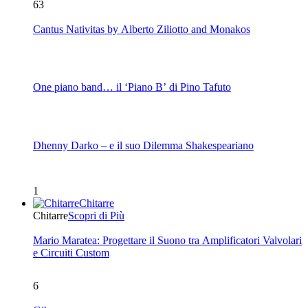
63
Cantus Nativitas by Alberto Ziliotto and Monakos
One piano band… il ‘Piano B’ di Pino Tafuto
Dhenny Darko – e il suo Dilemma Shakespeariano
1
Chitarre
Chitarre
Scopri di Più
Mario Maratea: Progettare il Suono tra Amplificatori Valvolari
e Circuiti Custom
6