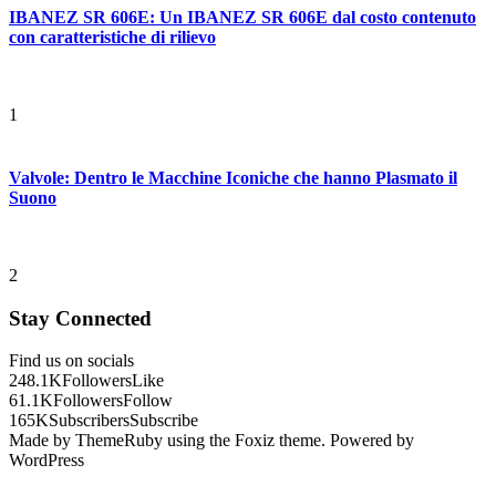
IBANEZ SR 606E: Un IBANEZ SR 606E dal costo contenuto
con caratteristiche di rilievo
1
Valvole: Dentro le Macchine Iconiche che hanno Plasmato il
Suono
2
Stay Connected
Find us on socials
248.1K
Followers
Like
61.1K
Followers
Follow
165K
Subscribers
Subscribe
Made by ThemeRuby using the Foxiz theme. Powered by
WordPress