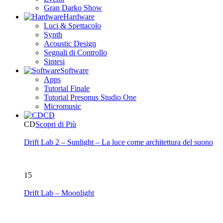
Gran Darko Show
Hardware
Luci & Spettacolo
Synth
Acoustic Design
Segnali di Controllo
Sintesi
Software
Apps
Tutorial Finale
Tutorial Presonus Studio One
Micromusic
CD
CD
Scopri di Più
Drift Lab 2 – Sunlight – La luce come architettura del suono
15
Drift Lab – Moonlight