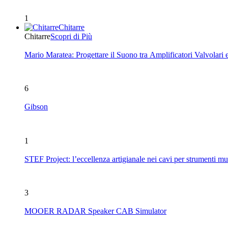
1
Chitarre
Chitarre
Scopri di Più
Mario Maratea: Progettare il Suono tra Amplificatori Valvolari 
6
Gibson
1
STEF Project: l’eccellenza artigianale nei cavi per strumenti mu
3
MOOER RADAR Speaker CAB Simulator