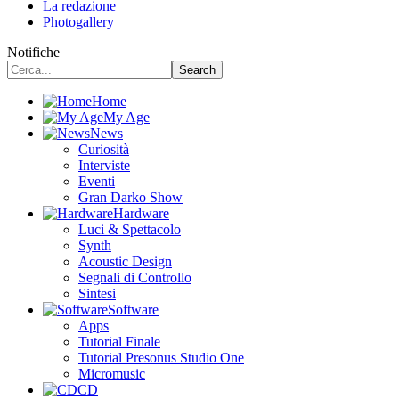
La redazione
Photogallery
Notifiche
Home
My Age
News
Curiosità
Interviste
Eventi
Gran Darko Show
Hardware
Luci & Spettacolo
Synth
Acoustic Design
Segnali di Controllo
Sintesi
Software
Apps
Tutorial Finale
Tutorial Presonus Studio One
Micromusic
CD