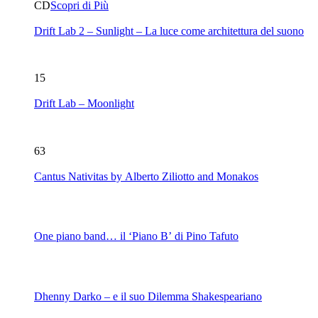
CD
Scopri di Più
Drift Lab 2 – Sunlight – La luce come architettura del suono
15
Drift Lab – Moonlight
63
Cantus Nativitas by Alberto Ziliotto and Monakos
One piano band… il ‘Piano B’ di Pino Tafuto
Dhenny Darko – e il suo Dilemma Shakespeariano