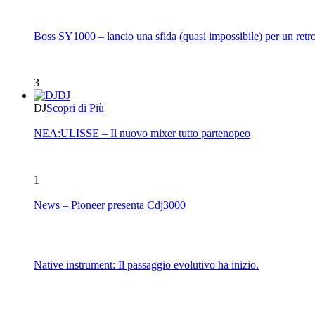
Boss SY1000 – lancio una sfida (quasi impossibile) per un retro
3
DJ
DJ
Scopri di Più
NEA:ULISSE – Il nuovo mixer tutto partenopeo
1
News – Pioneer presenta Cdj3000
Native instrument: Il passaggio evolutivo ha inizio.