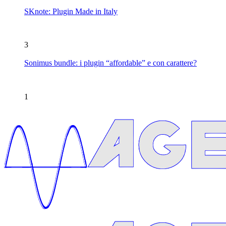
SKnote: Plugin Made in Italy
3
Sonimus bundle: i plugin “affordable” e con carattere?
1