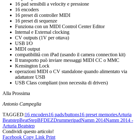
16 pad sensibili a velocity e pressione
16 encoders
16 preset di controller MIDI
16 preset di sequenze
Funziona con un MIDI Control Center Editor
Internal e External clocking
CV outputs (1V per ottava)
USB I/O
MIDI output
compatibilità con iPad (usando il camera connection kit)
Il transporto può inviare messaggi MIDI CC o MMC
Kensington Lock
operazioni MIDI o CV standalone quando alimentato via
adattatore USB
USB Class compliant (non necessita di drivers)
Alla Prossima
Antonio Campeglia
TAGGED:
16 encoders
16 pads/buttons
16 preset memories
Arturia
Beatstep
BeatStep
BFD
EZDrummer
ipad
Namm 2014
Namm 2014 -
Arturia Beatstep
Condividi questo articolo!
Facebook
Copy Link
Print