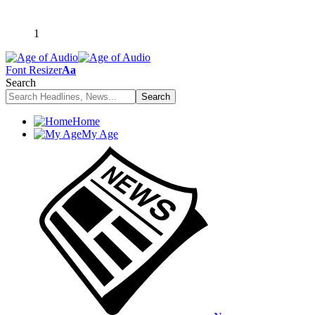
1
Font Resizer
Aa
Search
Home
My Age