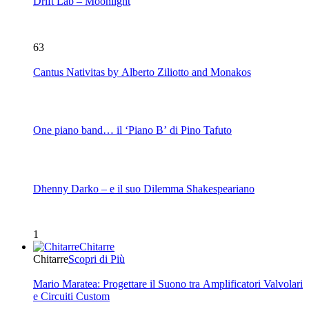
Drift Lab – Moonlight
63
Cantus Nativitas by Alberto Ziliotto and Monakos
One piano band… il ‘Piano B’ di Pino Tafuto
Dhenny Darko – e il suo Dilemma Shakespeariano
1
Chitarre
Chitarre
Scopri di Più
Mario Maratea: Progettare il Suono tra Amplificatori Valvolari
e Circuiti Custom