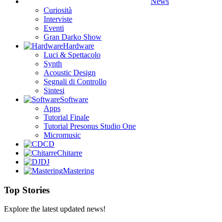
News
Curiosità
Interviste
Eventi
Gran Darko Show
Hardware
Luci & Spettacolo
Synth
Acoustic Design
Segnali di Controllo
Sintesi
Software
Apps
Tutorial Finale
Tutorial Presonus Studio One
Micromusic
CD
Chitarre
DJ
Mastering
Top Stories
Explore the latest updated news!