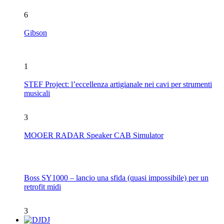
6
Gibson
1
STEF Project: l’eccellenza artigianale nei cavi per strumenti
musicali
3
MOOER RADAR Speaker CAB Simulator
Boss SY1000 – lancio una sfida (quasi impossibile) per un
retrofit midi
3
DJ