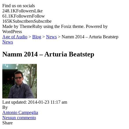
Find us on socials
248.1K
Followers
Like
61.1K
Followers
Follow
165K
Subscribers
Subscribe
Made by ThemeRuby using the Foxiz theme. Powered by
WordPress
Age of Audio
>
Blog
>
News
>
Namm 2014 – Arturia Beatstep
News
Namm 2014 – Arturia Beatstep
Last updated: 2014-01-23 11:17 am
By
Antonio Campeglia
Nessun commento
Share