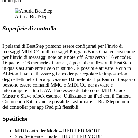
drum pad.
Arturia BeatStep
Superficie di controllo
I pulsanti di BeatStep possono essere configurati per l’invio di
messaggi MIDI CC o di messaggi Program/Bank Change così come
per l’invio di messaggi note-on e note-off. Attraverso i 16 encoder,
16 pad e le 16 memorie di preset , è possibile utilizzare il BeatStep
in qualsiasi ambiente live o in studio . È possibile attivare le clip in
Ableton Live o utilizzare gli encoder per regolare le impostazioni
degli effetti nella tua applicazione DJ preferita. I pulsanti di trasporto
possono essere comandi MMC o MIDI CC per avviare e
interrompere la tua DAW. Può essere dettato come MIDI Clock
Master o Slave (clock esterno). Utilizzando un iPad con il Camera
Connection Kit , è anche possibile trasformare la BeatStep in uno
dei controller per app iPad più flessibili.
Specifiche
MIDI controller Mode – RED LED MODE
Step Sequencer mode – BLUE LED MODE