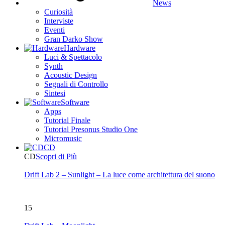
News
Curiosità
Interviste
Eventi
Gran Darko Show
Hardware
Luci & Spettacolo
Synth
Acoustic Design
Segnali di Controllo
Sintesi
Software
Apps
Tutorial Finale
Tutorial Presonus Studio One
Micromusic
CD
CD
Scopri di Più
Drift Lab 2 – Sunlight – La luce come architettura del suono
15