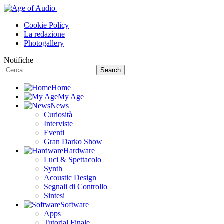
Cookie Policy
La redazione
Photogallery
Notifiche
Home
My Age
News
Curiosità
Interviste
Eventi
Gran Darko Show
Hardware
Luci & Spettacolo
Synth
Acoustic Design
Segnali di Controllo
Sintesi
Software
Apps
Tutorial Finale