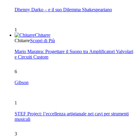
Dhenny Darko – e il suo Dilemma Shakespeariano
1
Chitarre
Chitarre
Scopri di Più
Mario Maratea: Progettare il Suono tra Amplificatori Valvolari
e Circuiti Custom
6
Gibson
1
STEF Project: l’eccellenza artigianale nei cavi per strumenti
musicali
3