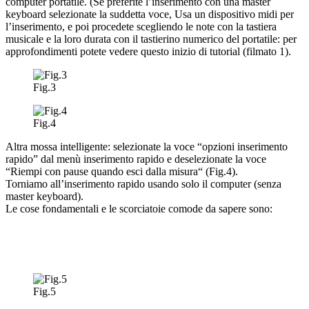
computer portatile. (Se preferite l’inserimento con una master
keyboard selezionate la suddetta voce, Usa un dispositivo midi per
l’inserimento, e poi procedete scegliendo le note con la tastiera
musicale e la loro durata con il tastierino numerico del portatile: per
approfondimenti potete vedere questo inizio di tutorial (filmato 1).
Fig.3
Fig.4
Altra mossa intelligente: selezionate la voce “opzioni inserimento
rapido” dal menù inserimento rapido e deselezionate la voce
“Riempi con pause quando esci dalla misura“ (Fig.4).
Torniamo all’inserimento rapido usando solo il computer (senza
master keyboard).
Le cose fondamentali e le scorciatoie comode da sapere sono:
Fig.5