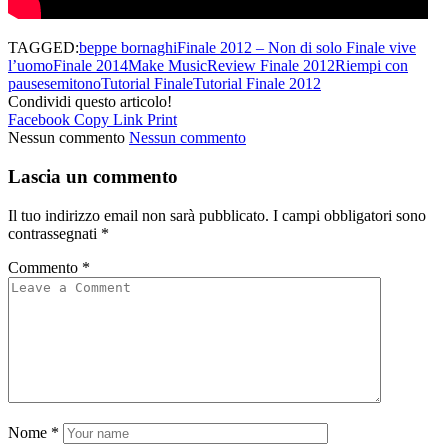
TAGGED:
beppe bornaghi
Finale 2012 – Non di solo Finale vive
l’uomo
Finale 2014
Make Music
Review Finale 2012
Riempi con
pause
semitono
Tutorial Finale
Tutorial Finale 2012
Condividi questo articolo!
Facebook
Copy Link
Print
Nessun commento
Nessun commento
Lascia un commento
Il tuo indirizzo email non sarà pubblicato.
I campi obbligatori sono
contrassegnati
*
Commento
*
Nome
*