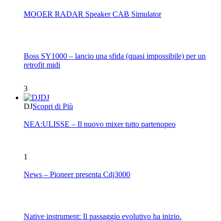
MOOER RADAR Speaker CAB Simulator
Boss SY1000 – lancio una sfida (quasi impossibile) per un
retrofit midi
3
DJ
DJ
Scopri di Più
NEA:ULISSE – Il nuovo mixer tutto partenopeo
1
News – Pioneer presenta Cdj3000
Native instrument: Il passaggio evolutivo ha inizio.