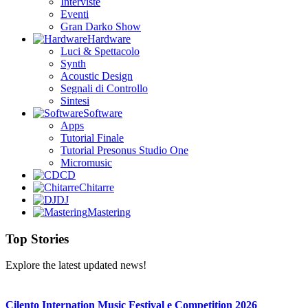
Interviste
Eventi
Gran Darko Show
Hardware
Luci & Spettacolo
Synth
Acoustic Design
Segnali di Controllo
Sintesi
Software
Apps
Tutorial Finale
Tutorial Presonus Studio One
Micromusic
CD
Chitarre
DJ
Mastering
Top Stories
Explore the latest updated news!
Cilento Internation Music Festival e Competition 2026