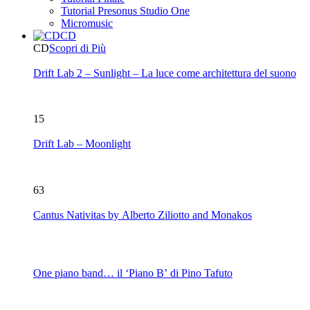
Tutorial Presonus Studio One
Micromusic
CD
CD
Scopri di Più
Drift Lab 2 – Sunlight – La luce come architettura del suono
15
Drift Lab – Moonlight
63
Cantus Nativitas by Alberto Ziliotto and Monakos
One piano band… il ‘Piano B’ di Pino Tafuto