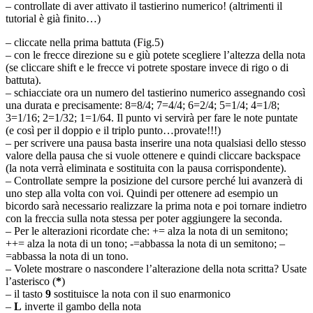
– controllate di aver attivato il tastierino numerico! (altrimenti il
tutorial è già finito…)
– cliccate nella prima battuta (Fig.5)
– con le frecce direzione su e giù potete scegliere l’altezza della nota
(se cliccare shift e le frecce vi potrete spostare invece di rigo o di
battuta).
– schiacciate ora un numero del tastierino numerico assegnando così
una durata e precisamente: 8=8/4; 7=4/4; 6=2/4; 5=1/4; 4=1/8;
3=1/16; 2=1/32; 1=1/64. Il punto vi servirà per fare le note puntate
(e così per il doppio e il triplo punto…provate!!!)
– per scrivere una pausa basta inserire una nota qualsiasi dello stesso
valore della pausa che si vuole ottenere e quindi cliccare backspace
(la nota verrà eliminata e sostituita con la pausa corrispondente).
– Controllate sempre la posizione del cursore perché lui avanzerà di
uno step alla volta con voi. Quindi per ottenere ad esempio un
bicordo sarà necessario realizzare la prima nota e poi tornare indietro
con la freccia sulla nota stessa per poter aggiungere la seconda.
– Per le alterazioni ricordate che: += alza la nota di un semitono;
++= alza la nota di un tono; -=abbassa la nota di un semitono; –
=abbassa la nota di un tono.
– Volete mostrare o nascondere l’alterazione della nota scritta? Usate
l’asterisco (
*
)
– il tasto
9
sostituisce la nota con il suo enarmonico
–
L
inverte il gambo della nota