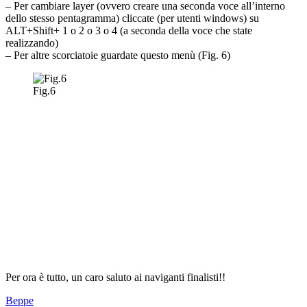
– Per cambiare layer (ovvero creare una seconda voce all’interno
dello stesso pentagramma) cliccate (per utenti windows) su
ALT+Shift+ 1 o 2 o 3 o 4 (a seconda della voce che state
realizzando)
– Per altre scorciatoie guardate questo menù (Fig. 6)
Fig.6
Per ora è tutto, un caro saluto ai naviganti finalisti!!
Beppe