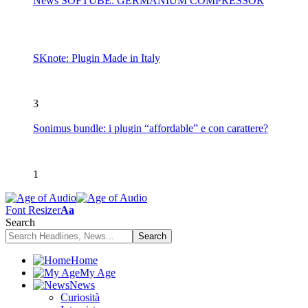
News SOFTUBE: GERMANIUM COMPRESSOR
SKnote: Plugin Made in Italy
3
Sonimus bundle: i plugin “affordable” e con carattere?
1
Font Resizer
Aa
Search
Home
My Age
News
Curiosità