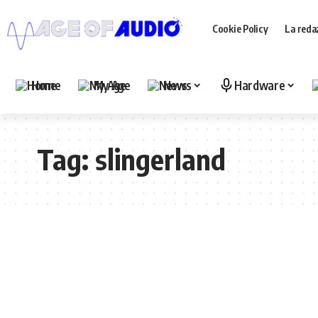
Cookie Policy
La reda
Home
My Age
News
Hardware
Tag:
slingerland