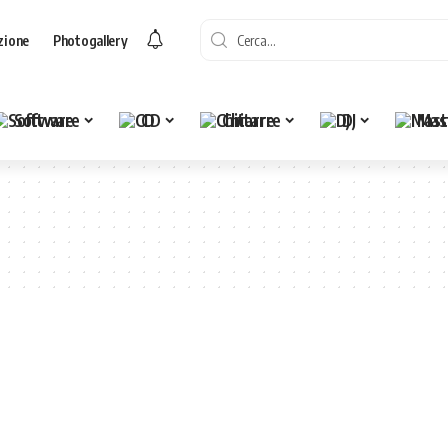
zione
Photogallery
Software
CD
Chitarre
DJ
Mas