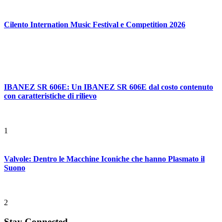
Cilento Internation Music Festival e Competition 2026
IBANEZ SR 606E: Un IBANEZ SR 606E dal costo contenuto
con caratteristiche di rilievo
1
Valvole: Dentro le Macchine Iconiche che hanno Plasmato il
Suono
2
Stay Connected