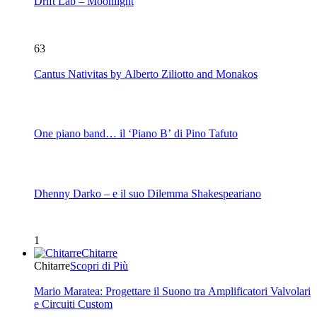
Drift Lab – Moonlight
63
Cantus Nativitas by Alberto Ziliotto and Monakos
One piano band… il ‘Piano B’ di Pino Tafuto
Dhenny Darko – e il suo Dilemma Shakespeariano
1
Chitarre
Chitarre
Scopri di Più
Mario Maratea: Progettare il Suono tra Amplificatori Valvolari
e Circuiti Custom