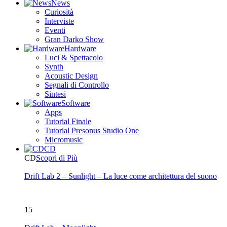
News
Curiosità
Interviste
Eventi
Gran Darko Show
Hardware
Luci & Spettacolo
Synth
Acoustic Design
Segnali di Controllo
Sintesi
Software
Apps
Tutorial Finale
Tutorial Presonus Studio One
Micromusic
CD
CD
Scopri di Più
Drift Lab 2 – Sunlight – La luce come architettura del suono
15