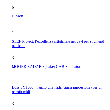
6
Gibson
1
STEF Project: l’eccellenza artigianale nei cavi per strumenti
musicali
3
MOOER RADAR Speaker CAB Simulator
Boss SY1000 – lancio una sfida (quasi impossibile) per un
retrofit midi
3