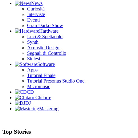
News
Curiosità
Interviste
Eventi
Gran Darko Show
Hardware
Luci & Spettacolo
Synth
Acoustic Design
Segnali di Controllo
Sintesi
Software
Apps
Tutorial Finale
Tutorial Presonus Studio One
Micromusic
CD
Chitarre
DJ
Mastering
Top Stories