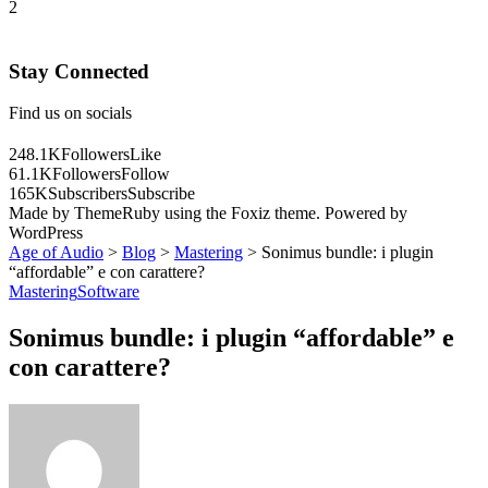
2
Stay Connected
Find us on socials
248.1K
Followers
Like
61.1K
Followers
Follow
165K
Subscribers
Subscribe
Made by ThemeRuby using the Foxiz theme. Powered by
WordPress
Age of Audio
>
Blog
>
Mastering
>
Sonimus bundle: i plugin
“affordable” e con carattere?
Mastering
Software
Sonimus bundle: i plugin “affordable” e
con carattere?