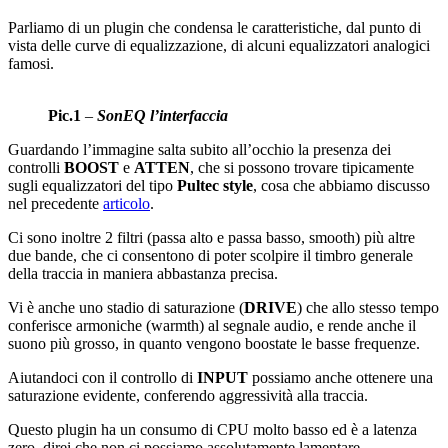
Parliamo di un plugin che condensa le caratteristiche, dal punto di
vista delle curve di equalizzazione, di alcuni equalizzatori analogici
famosi.
Pic.1
–
SonEQ l’interfaccia
Guardando l’immagine salta subito all’occhio la presenza dei
controlli
BOOST
e
ATTEN
, che si possono trovare tipicamente
sugli equalizzatori del tipo
Pultec style
, cosa che abbiamo discusso
nel precedente
articolo
.
Ci sono inoltre 2 filtri (passa alto e passa basso, smooth) più altre
due bande, che ci consentono di poter scolpire il timbro generale
della traccia in maniera abbastanza precisa.
Vi è anche uno stadio di saturazione (
DRIVE
) che allo stesso tempo
conferisce armoniche (warmth) al segnale audio, e rende anche il
suono più grosso, in quanto vengono boostate le basse frequenze.
Aiutandoci con il controllo di
INPUT
possiamo anche ottenere una
saturazione evidente, conferendo aggressività alla traccia.
Questo plugin ha un consumo di CPU molto basso ed è a latenza
zero, direi che non ci possiamo assolutamente lamentare.