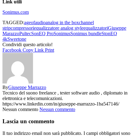
Link utili
Sonimus.com
TAGGED:
ageofaudio
analog in the box
channel
strip
compressori
equalizzatore analog style
equalizzatori
Giuseppe
Marazzo
Pultec
SonEQ Pro
Sonimus
Sonimus bundle
StonEQ
4k
Sweetone
Condividi questo articolo!
Facebook
Copy Link
Print
By
Giuseppe Marrazzo
Tecnico del suono freelance , tester software audio , diplomato in
elettronica e telecomunicazioni.
https://www.linkedin.com/in/giuseppe-marrazzo-1ba547146/
Nessun commento
Nessun commento
Lascia un commento
Il tuo indirizzo email non sarà pubblicato.
I campi obbligatori sono