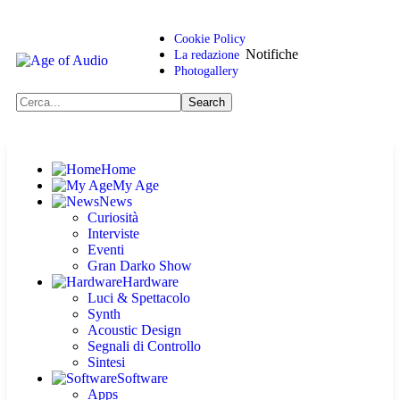
Cookie Policy
Notifiche
La redazione
Photogallery
Home
My Age
News
Curiosità
Interviste
Eventi
Gran Darko Show
Hardware
Luci & Spettacolo
Synth
Acoustic Design
Segnali di Controllo
Sintesi
Software
Apps