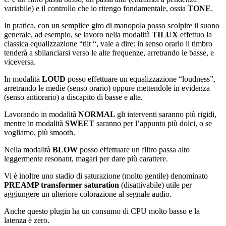
variabile) e il controllo che io ritengo fondamentale, ossia
TONE
.
In pratica, con un semplice giro di manopola posso scolpire il suono
generale, ad esempio, se lavoro nella modalità
TILUX
effettuo la
classica equalizzazione “tilt “, vale a dire: in senso orario il timbro
tenderà a sbilanciarsi verso le alte frequenze, arretrando le basse, e
viceversa.
In modalità
LOUD
posso effettuare un equalizzazione “loudness”,
arretrando le medie (senso orario) oppure mettendole in evidenza
(senso antiorario) a discapito di basse e alte.
Lavorando in modalità
NORMAL
gli interventi saranno più rigidi,
mentre in modalità
SWEET
saranno per l’appunto più dolci, o se
vogliamo, più smooth.
Nella modalità
BLOW
posso effettuare un filtro passa alto
leggermente resonant, magari per dare più carattere.
Vi è inoltre uno stadio di saturazione (molto gentile) denominato
PREAMP transformer saturation
(disattivabile) utile per
aggiungere un ulteriore colorazione al segnale audio.
Anche questo plugin ha un consumo di CPU molto basso e la
latenza è zero.