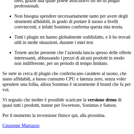
direi, grazie alla quale potete assicurarvi un set di plugin
professionali.
Non bisogna spendere necessariamente tanto per avere degli
strumenti affidabili, in grado di portare il suono a livelli
convincenti, e infatti Sonimus conferma questa mia teoria.
Tutti i plugin mi hanno globalmente soddisfatto, e li ho trovati
utili in molte situazioni, durante i miei test.
Tenete anche presente che l’azienda lancia spesso delle offerte
interessanti, abbassando i prezzi di alcuni prodotti in modo
non indifferente, per un periodo di tempo limitato.
Se siete in cerca di plugin che conferiscano carattere al suono, che
siano affidabili, a basso consumo CPU e latenza zero, senza voler
spendere una follia, allora Sonimus è sicuramente il brand che fa per
voi.
Vi segnalo che inoltre è possibile scaricare la
versione demo
di
quasi tutti i prodotti, tranne per Sweetone, Sonimus e Satson.
Per il momento la recensione finisce qui, alla prossima.
Giuseppe Marrazzo