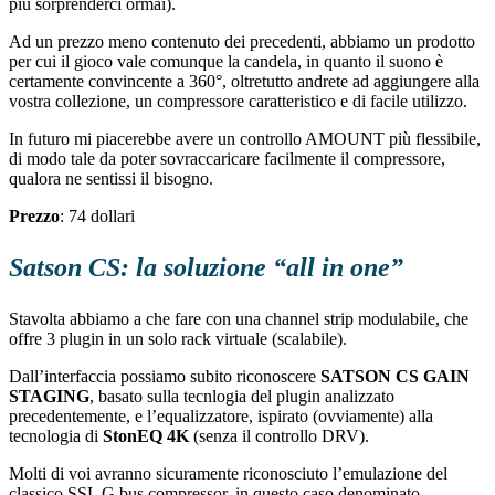
più sorprenderci ormai).
Ad un prezzo meno contenuto dei precedenti, abbiamo un prodotto
per cui il gioco vale comunque la candela, in quanto il suono è
certamente convincente a 360°, oltretutto andrete ad aggiungere alla
vostra collezione, un compressore caratteristico e di facile utilizzo.
In futuro mi piacerebbe avere un controllo AMOUNT più flessibile,
di modo tale da poter sovraccaricare facilmente il compressore,
qualora ne sentissi il bisogno.
Prezzo
: 74 dollari
Satson CS: la soluzione “all in one”
Stavolta abbiamo a che fare con una channel strip modulabile, che
offre 3 plugin in un solo rack virtuale (scalabile).
Dall’interfaccia possiamo subito riconoscere
SATSON CS GAIN
STAGING
, basato sulla tecnlogia del plugin analizzato
precedentemente, e l’equalizzatore, ispirato (ovviamente) alla
tecnologia di
StonEQ 4K
(senza il controllo DRV).
Molti di voi avranno sicuramente riconosciuto l’emulazione del
classico SSL G bus compressor, in questo caso denominato