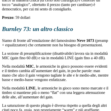
tracce in maniera critica (di certo non chirurgica) e conferire un
tocco “analogico”, oltretutto il prezzo (tanto per cambiare) è
democratico, per cui mi sento di consigliarlo.
Prezzo
: 59 dollari
Burnley 73: un altro classico
Siamo di fronte all’emulazione del famosissimo
Neve 1073
(preamp
+ equalizzatore) che certamente non ha bisogno di presentazioni.
La sezione di preamplificazione (disattivabile) lavora sia in modalità
MIC (gain fino 60 dB) e sia in modalità LINE (gain fino a 40 dB).
Nella modalità
MIC
, le armoniche in gioco possono essere evidenti
e il timbro cambia all’aumentare del gain, in poche parole: man
mano che alzo il gain vengono tagliate le alte e le medio-alte, mentre
basse e medio-basse vengono enfatizzate.
Nella modalità
LINE
, le armoniche in gioco sono meno marcate e il
timbro si mantiene più o meno “flat” con una leggera attenuazione
delle alte, all’aumentare del gain.
La saturazione di questo plugin è diversa rispetto a quella degli altri
citati poco fa, ossia, non propriamente “warm” e più graffiante.