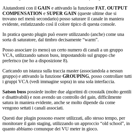
Aiutandomi con il
GAIN
e attivando la funzione
FAT
,
OUTPUT
COMPENSATION
e
SUPER GAIN
(queste ultime due si
trovano nel menù secondario) posso saturare il canale in maniera
evidente, enfatizzando così il colore tipico di questa console.
In pratica questo plugin può essere utilizzando (anche) come una
sorta di saturatore, dal timbro decisamente “warm”.
Posso associare (o meno) un certo numero di canali a un gruppo
VCA, utilizzando satson buss, impostandolo sul gruppo che
preferisco (ne ho a disposizione 8).
Caricando un istanza sulla traccia master (associandola a nessun
gruppo) e attivando la funzione
GROUPING
, posso controllare tutti
i gruppi VCA (vedi immagine sopra) in una sola interfaccia.
Satson buss
possiede inoltre due algoritmi di crosstalk (molto gentili
e disattivabili) e non avendo un controllo del gain, difficilmente
satura in maniera evidente, anche se molto dipende da come
vengono settati i canali associati.
Questi due plugin possono essere utilizzati, allo stesso tempo, per
monitorare il gain staging, utilizzando un approccio “old school”, in
quanto abbiamo comunque dei VU meter in gioco.