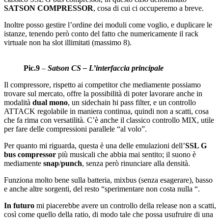
SATSON COMPRESSOR
, cosa di cui ci occuperemo a breve.
Inoltre posso gestire l’ordine dei moduli come voglio, e duplicare le
istanze, tenendo però conto del fatto che numericamente il rack
virtuale non ha slot illimitati (massimo 8).
Pic.9
–
Satson CS – L’interfaccia principale
Il compressore, rispetto ai competitor che mediamente possiamo
trovare sul mercato, offre la possibilità di poter lavorare anche in
modalità
dual mono
, un sidechain hi pass filter, e un controllo
ATTACK regolabile in maniera continua, quindi non a scatti, cosa
che fa rima con versatilità. C’è anche il classico controllo MIX, utile
per fare delle compressioni parallele “al volo”.
Per quanto mi riguarda, questa è una delle emulazioni dell’
SSL G
bus compressor
più musicali che abbia mai sentito; il suono è
mediamente
snap
/
punch
, senza però rinunciare alla densità.
Funziona molto bene sulla batteria, mixbus (senza esagerare), basso
e anche altre sorgenti, del resto “sperimentare non costa nulla “.
In futuro
mi piacerebbe avere un controllo della release non a scatti,
così come quello della ratio, di modo tale che possa usufruire di una