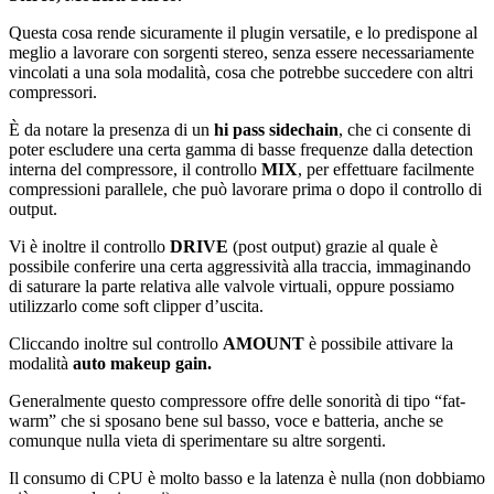
Questa cosa rende sicuramente il plugin versatile, e lo predispone al
meglio a lavorare con sorgenti stereo, senza essere necessariamente
vincolati a una sola modalità, cosa che potrebbe succedere con altri
compressori.
È da notare la presenza di un
hi pass sidechain
, che ci consente di
poter escludere una certa gamma di basse frequenze dalla detection
interna del compressore, il controllo
MIX
, per effettuare facilmente
compressioni parallele, che può lavorare prima o dopo il controllo di
output.
Vi è inoltre il controllo
DRIVE
(post output) grazie al quale è
possibile conferire una certa aggressività alla traccia, immaginando
di saturare la parte relativa alle valvole virtuali, oppure possiamo
utilizzarlo come soft clipper d’uscita.
Cliccando inoltre sul controllo
AMOUNT
è possibile attivare la
modalità
auto makeup gain.
Generalmente questo compressore offre delle sonorità di tipo “fat-
warm” che si sposano bene sul basso, voce e batteria, anche se
comunque nulla vieta di sperimentare su altre sorgenti.
Il consumo di CPU è molto basso e la latenza è nulla (non dobbiamo