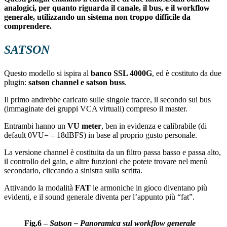
analogici, per quanto riguarda il canale, il bus, e il workflow
generale, utilizzando un sistema non troppo difficile da
comprendere.
SATSON
Questo modello si ispira al
banco SSL 4000G
, ed è costituto da due
plugin:
satson channel e satson buss
.
Il primo andrebbe caricato sulle singole tracce, il secondo sui bus
(immaginate dei gruppi VCA virtuali) compreso il master.
Entrambi hanno un
VU meter
, ben in evidenza e calibrabile (di
default 0VU= – 18dBFS) in base al proprio gusto personale.
La versione channel è costituita da un filtro passa basso e passa alto,
il controllo del gain, e altre funzioni che potete trovare nel menù
secondario, cliccando a sinistra sulla scritta.
Attivando la modalità
FAT
le armoniche in gioco diventano più
evidenti, e il sound generale diventa per l’appunto più “fat”.
Fig.6
–
Satson – Panoramica sul workflow generale