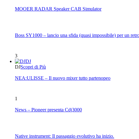
MOOER RADAR Speaker CAB Simulator
Boss SY1000 – lancio una sfida (quasi impossibile) per un retro
3
DJ
DJ
Scopri di Più
NEA:ULISSE – Il nuovo mixer tutto partenopeo
1
News – Pioneer presenta Cdj3000
Native instrument: Il passaggio evolutivo ha inizio.