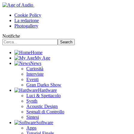
Cookie Policy
La redazione
Photogallery
Notifiche
Home
My Age
News
Curiosità
Interviste
Eventi
Gran Darko Show
Hardware
Luci & Spettacolo
Synth
Acoustic Design
Segnali di Controllo
Sintesi
Software
Apps
Tutorial Finale