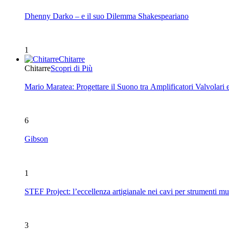
Dhenny Darko – e il suo Dilemma Shakespeariano
1
Chitarre
Chitarre
Scopri di Più
Mario Maratea: Progettare il Suono tra Amplificatori Valvolari 
6
Gibson
1
STEF Project: l’eccellenza artigianale nei cavi per strumenti mu
3