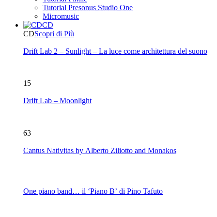
Tutorial Presonus Studio One
Micromusic
CD
CD
Scopri di Più
Drift Lab 2 – Sunlight – La luce come architettura del suono
15
Drift Lab – Moonlight
63
Cantus Nativitas by Alberto Ziliotto and Monakos
One piano band… il ‘Piano B’ di Pino Tafuto