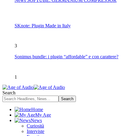
News SOFTUBE: GERMANIUM COMPRESSOR
SKnote: Plugin Made in Italy
3
Sonimus bundle: i plugin “affordable” e con carattere?
1
Search
Home
My Age
News
Curiosità
Interviste