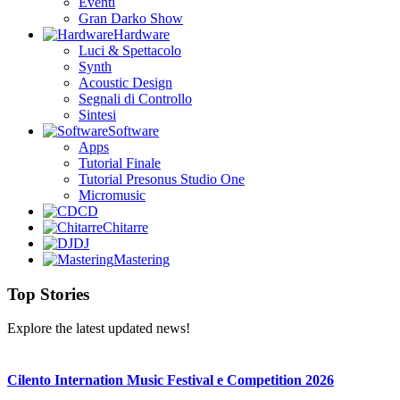
Eventi
Gran Darko Show
Hardware
Luci & Spettacolo
Synth
Acoustic Design
Segnali di Controllo
Sintesi
Software
Apps
Tutorial Finale
Tutorial Presonus Studio One
Micromusic
CD
Chitarre
DJ
Mastering
Top Stories
Explore the latest updated news!
Cilento Internation Music Festival e Competition 2026