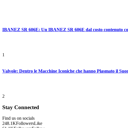
IBANEZ SR 606E: Un IBANEZ SR 606E dal costo contenuto con ca
1
Valvole: Dentro le Macchine Iconiche che hanno Plasmato il Suo
2
Stay Connected
Find us on socials
248.1K
Followers
Like