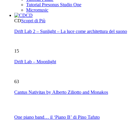
Tutorial Presonus Studio One
Micromusic
CD
CD
Scopri di Più
Drift Lab 2 – Sunlight – La luce come architettura del suono
15
Drift Lab – Moonlight
63
Cantus Nativitas by Alberto Ziliotto and Monakos
One piano band… il ‘Piano B’ di Pino Tafuto