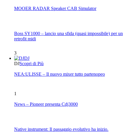
MOOER RADAR Speaker CAB Simulator
Boss SY1000 – lancio una sfida (quasi impossibile) per un
retrofit midi
3
DJ
DJ
Scopri di Più
NEA:ULISSE – Il nuovo mixer tutto partenopeo
1
News – Pioneer presenta Cdj3000
Native instrument: Il passaggio evolutivo ha inizio.