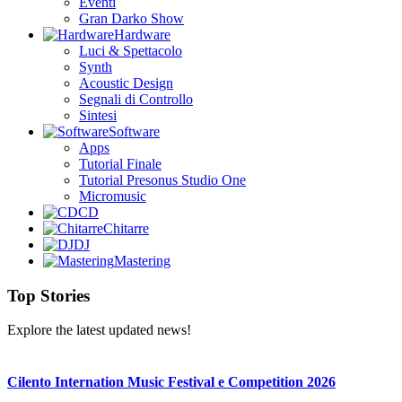
Eventi
Gran Darko Show
Hardware
Luci & Spettacolo
Synth
Acoustic Design
Segnali di Controllo
Sintesi
Software
Apps
Tutorial Finale
Tutorial Presonus Studio One
Micromusic
CD
Chitarre
DJ
Mastering
Top Stories
Explore the latest updated news!
Cilento Internation Music Festival e Competition 2026