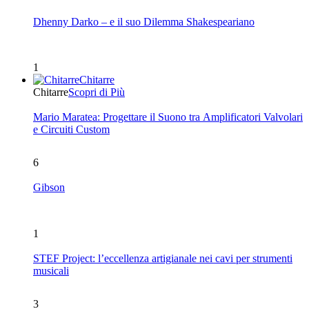
Dhenny Darko – e il suo Dilemma Shakespeariano
1
Chitarre
Chitarre
Scopri di Più
Mario Maratea: Progettare il Suono tra Amplificatori Valvolari
e Circuiti Custom
6
Gibson
1
STEF Project: l’eccellenza artigianale nei cavi per strumenti
musicali
3