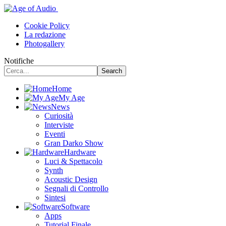
Cookie Policy
La redazione
Photogallery
Notifiche
Home
My Age
News
Curiosità
Interviste
Eventi
Gran Darko Show
Hardware
Luci & Spettacolo
Synth
Acoustic Design
Segnali di Controllo
Sintesi
Software
Apps
Tutorial Finale