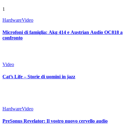
1
Hardware
Video
Microfoni di famiglia: Akg 414 e Austrian Audio OC818 a
confronto
Video
Cat’s Life – Storie di uomini in jazz
Hardware
Video
PreSonus Revelator: Il vostro nuovo cervello audio