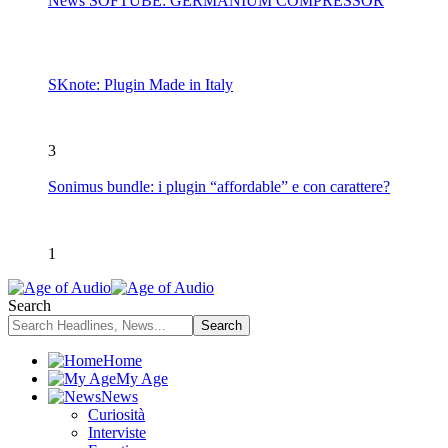
News SOFTUBE: GERMANIUM COMPRESSOR
SKnote: Plugin Made in Italy
3
Sonimus bundle: i plugin “affordable” e con carattere?
1
Search
Home
My Age
News
Curiosità
Interviste