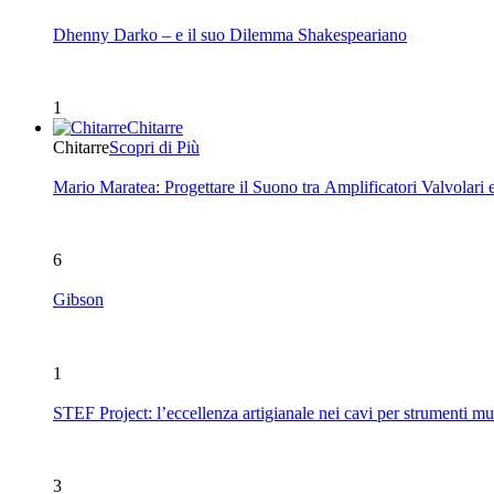
Dhenny Darko – e il suo Dilemma Shakespeariano
1
Chitarre
Chitarre
Scopri di Più
Mario Maratea: Progettare il Suono tra Amplificatori Valvolari 
6
Gibson
1
STEF Project: l’eccellenza artigianale nei cavi per strumenti mu
3