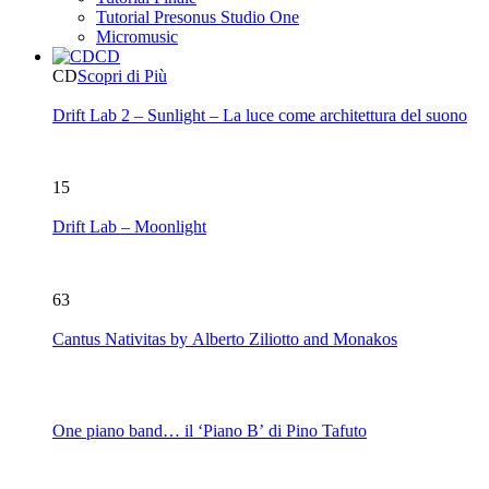
Tutorial Presonus Studio One
Micromusic
CD
CD
Scopri di Più
Drift Lab 2 – Sunlight – La luce come architettura del suono
15
Drift Lab – Moonlight
63
Cantus Nativitas by Alberto Ziliotto and Monakos
One piano band… il ‘Piano B’ di Pino Tafuto