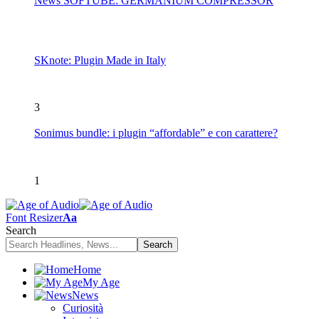
News SOFTUBE: GERMANIUM COMPRESSOR
SKnote: Plugin Made in Italy
3
Sonimus bundle: i plugin “affordable” e con carattere?
1
Font Resizer
Aa
Search
Home
My Age
News
Curiosità