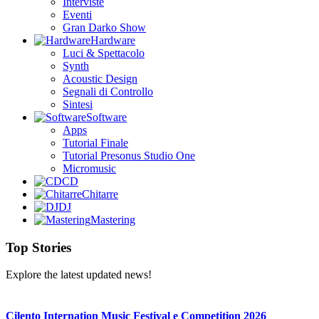
Interviste
Eventi
Gran Darko Show
Hardware
Luci & Spettacolo
Synth
Acoustic Design
Segnali di Controllo
Sintesi
Software
Apps
Tutorial Finale
Tutorial Presonus Studio One
Micromusic
CD
Chitarre
DJ
Mastering
Top Stories
Explore the latest updated news!
Cilento Internation Music Festival e Competition 2026