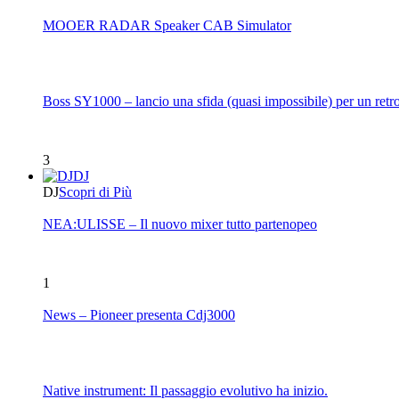
MOOER RADAR Speaker CAB Simulator
Boss SY1000 – lancio una sfida (quasi impossibile) per un retro
3
DJ
DJ
Scopri di Più
NEA:ULISSE – Il nuovo mixer tutto partenopeo
1
News – Pioneer presenta Cdj3000
Native instrument: Il passaggio evolutivo ha inizio.