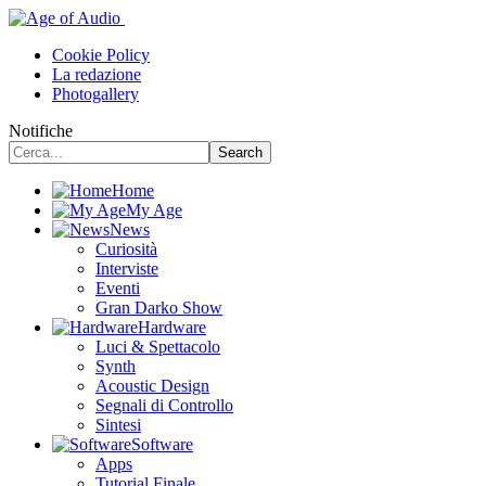
Cookie Policy
La redazione
Photogallery
Notifiche
Home
My Age
News
Curiosità
Interviste
Eventi
Gran Darko Show
Hardware
Luci & Spettacolo
Synth
Acoustic Design
Segnali di Controllo
Sintesi
Software
Apps
Tutorial Finale