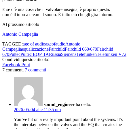
E se c’è una cosa che il valvolare insegna, è proprio questa:
non è il tubo a creare il suono. È tutto ciò che gli gira intorno.
Al prossimo articolo
Antonio Campeglia
TAGGED:
age of audio
ageofaudio
Antonio
Campeglia
equalizzazione
Fairchild
Fairchild 660/670
Fairchild
670
Pultec
Pultec EQP‑1A
Russia
Siemens
Telefunken
Telefunken V72
Condividi questo articolo!
Facebook
Print
7 commenti
7 commenti
sound_engineer
ha detto:
2026-05-04 alle 11:35 pm
You’ve hit on a really important point about the systems. It’s
the interplay between the valves and the EQ that creates the