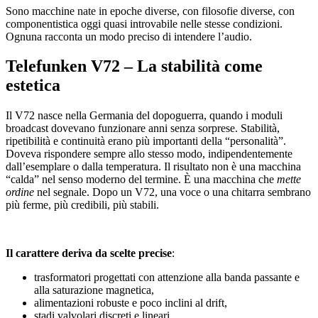
Sono macchine nate in epoche diverse, con filosofie diverse, con
componentistica oggi quasi introvabile nelle stesse condizioni.
Ognuna racconta un modo preciso di intendere l’audio.
Telefunken V72 – La stabilità come
estetica
Il V72 nasce nella Germania del dopoguerra, quando i moduli
broadcast dovevano funzionare anni senza sorprese. Stabilità,
ripetibilità e continuità erano più importanti della “personalità”.
Doveva rispondere sempre allo stesso modo, indipendentemente
dall’esemplare o dalla temperatura. Il risultato non è una macchina
“calda” nel senso moderno del termine. È una macchina che
mette
ordine
nel segnale. Dopo un V72, una voce o una chitarra sembrano
più ferme, più credibili, più stabili.
Il carattere deriva da scelte precise
:
trasformatori progettati con attenzione alla banda passante e
alla saturazione magnetica,
alimentazioni robuste e poco inclini al drift,
stadi valvolari discreti e lineari,