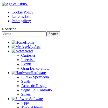
Cookie Policy
La redazione
Photogallery
Notifiche
Home
My Age
News
Curiosità
Interviste
Eventi
Gran Darko Show
Hardware
Luci & Spettacolo
Synth
Acoustic Design
Segnali di Controllo
Sintesi
Software
Apps
Tutorial Finale