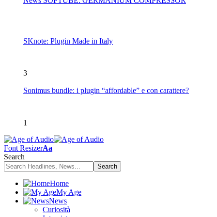
News SOFTUBE: GERMANIUM COMPRESSOR
SKnote: Plugin Made in Italy
3
Sonimus bundle: i plugin “affordable” e con carattere?
1
Font Resizer
Aa
Search
Home
My Age
News
Curiosità