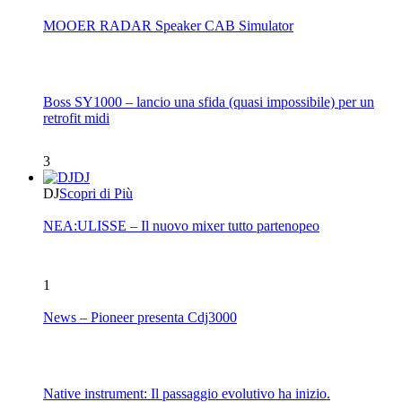
MOOER RADAR Speaker CAB Simulator
Boss SY1000 – lancio una sfida (quasi impossibile) per un
retrofit midi
3
DJ
DJ
Scopri di Più
NEA:ULISSE – Il nuovo mixer tutto partenopeo
1
News – Pioneer presenta Cdj3000
Native instrument: Il passaggio evolutivo ha inizio.