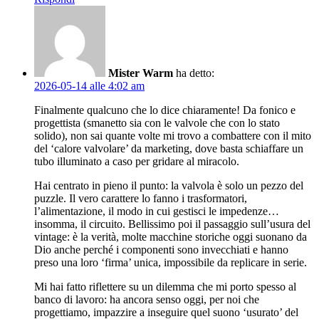
Mister Warm
ha detto:
2026-05-14 alle 4:02 am
Finalmente qualcuno che lo dice chiaramente! Da fonico e
progettista (smanetto sia con le valvole che con lo stato
solido), non sai quante volte mi trovo a combattere con il mito
del ‘calore valvolare’ da marketing, dove basta schiaffare un
tubo illuminato a caso per gridare al miracolo.
Hai centrato in pieno il punto: la valvola è solo un pezzo del
puzzle. Il vero carattere lo fanno i trasformatori,
l’alimentazione, il modo in cui gestisci le impedenze…
insomma, il circuito. Bellissimo poi il passaggio sull’usura del
vintage: è la verità, molte macchine storiche oggi suonano da
Dio anche perché i componenti sono invecchiati e hanno
preso una loro ‘firma’ unica, impossibile da replicare in serie.
Mi hai fatto riflettere su un dilemma che mi porto spesso al
banco di lavoro: ha ancora senso oggi, per noi che
progettiamo, impazzire a inseguire quel suono ‘usurato’ del