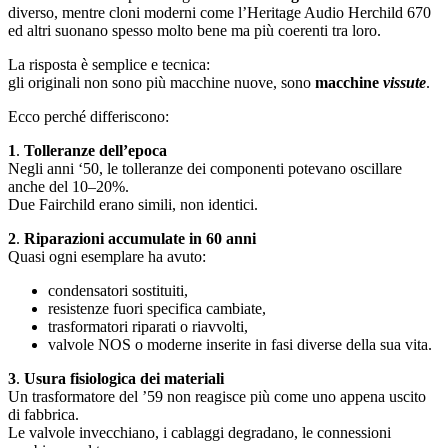
diverso, mentre cloni moderni come l’Heritage Audio Herchild 670
ed altri suonano spesso molto bene ma più coerenti tra loro.
La risposta è semplice e tecnica:
gli originali non sono più macchine nuove, sono
macchine
vissute
.
Ecco perché differiscono:
1
.
Tolleranze dell’epoca
Negli anni ‘50, le tolleranze dei componenti potevano oscillare
anche del 10–20%.
Due Fairchild erano simili, non identici.
2
.
Riparazioni accumulate in 60 anni
Quasi ogni esemplare ha avuto:
condensatori sostituiti,
resistenze fuori specifica cambiate,
trasformatori riparati o riavvolti,
valvole NOS o moderne inserite in fasi diverse della sua vita.
3
.
Usura fisiologica dei materiali
Un trasformatore del ’59 non reagisce più come uno appena uscito
di fabbrica.
Le valvole invecchiano, i cablaggi degradano, le connessioni