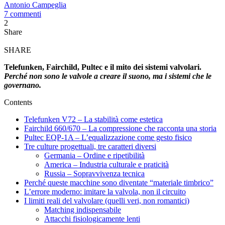
Antonio Campeglia
7 commenti
2
Share
SHARE
Telefunken, Fairchild, Pultec e il mito dei sistemi valvolari.
Perché non sono le valvole a creare il suono, ma i sistemi che le
governano.
Contents
Telefunken V72 – La stabilità come estetica
Fairchild 660/670 – La compressione che racconta una storia
Pultec EQP‑1A – L’equalizzazione come gesto fisico
Tre culture progettuali, tre caratteri diversi
Germania – Ordine e ripetibilità
America – Industria culturale e praticità
Russia – Sopravvivenza tecnica
Perché queste macchine sono diventate “materiale timbrico”
L’errore moderno: imitare la valvola, non il circuito
I limiti reali del valvolare (quelli veri, non romantici)
Matching indispensabile
Attacchi fisiologicamente lenti