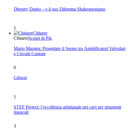
Dhenny Darko – e il suo Dilemma Shakespeariano
1
Chitarre
Chitarre
Scopri di Più
Mario Maratea: Progettare il Suono tra Amplificatori Valvolari
e Circuiti Custom
6
Gibson
1
STEF Project: l’eccellenza artigianale nei cavi per strumenti
musicali
3