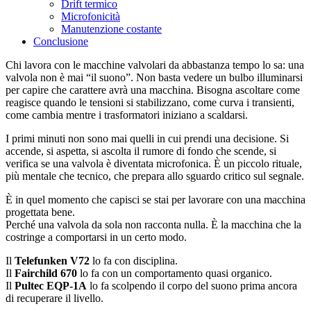
Drift termico
Microfonicità
Manutenzione costante
Conclusione
Chi lavora con le macchine valvolari da abbastanza tempo lo sa: una
valvola non è mai “il suono”. Non basta vedere un bulbo illuminarsi
per capire che carattere avrà una macchina. Bisogna ascoltare come
reagisce quando le tensioni si stabilizzano, come curva i transienti,
come cambia mentre i trasformatori iniziano a scaldarsi.
I primi minuti non sono mai quelli in cui prendi una decisione. Si
accende, si aspetta, si ascolta il rumore di fondo che scende, si
verifica se una valvola è diventata microfonica. È un piccolo rituale,
più mentale che tecnico, che prepara allo sguardo critico sul segnale.
È in quel momento che capisci se stai per lavorare con una macchina
progettata bene.
Perché una valvola da sola non racconta nulla. È la macchina che la
costringe a comportarsi in un certo modo.
Il
Telefunken V72
lo fa con disciplina.
Il
Fairchild 670
lo fa con un comportamento quasi organico.
Il
Pultec EQP‑1A
lo fa scolpendo il corpo del suono prima ancora
di recuperare il livello.