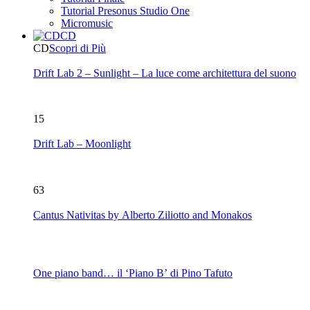
Tutorial Presonus Studio One
Micromusic
CD
CD
Scopri di Più
Drift Lab 2 – Sunlight – La luce come architettura del suono
15
Drift Lab – Moonlight
63
Cantus Nativitas by Alberto Ziliotto and Monakos
One piano band… il ‘Piano B’ di Pino Tafuto