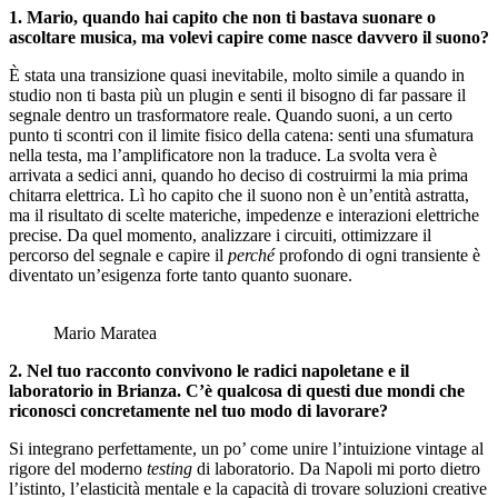
1. Mario, quando hai capito che non ti bastava suonare o
ascoltare musica, ma volevi capire come nasce davvero il suono?
È stata una transizione quasi inevitabile, molto simile a quando in
studio non ti basta più un plugin e senti il bisogno di far passare il
segnale dentro un trasformatore reale. Quando suoni, a un certo
punto ti scontri con il limite fisico della catena: senti una sfumatura
nella testa, ma l’amplificatore non la traduce. La svolta vera è
arrivata a sedici anni, quando ho deciso di costruirmi la mia prima
chitarra elettrica. Lì ho capito che il suono non è un’entità astratta,
ma il risultato di scelte materiche, impedenze e interazioni elettriche
precise. Da quel momento, analizzare i circuiti, ottimizzare il
percorso del segnale e capire il
perché
profondo di ogni transiente è
diventato un’esigenza forte tanto quanto suonare.
Mario Maratea
2. Nel tuo racconto convivono le radici napoletane e il
laboratorio in Brianza. C’è qualcosa di questi due mondi che
riconosci concretamente nel tuo modo di lavorare?
Si integrano perfettamente, un po’ come unire l’intuizione vintage al
rigore del moderno
testing
di laboratorio. Da Napoli mi porto dietro
l’istinto, l’elasticità mentale e la capacità di trovare soluzioni creative