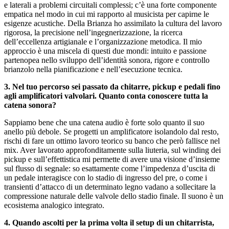
e laterali a problemi circuitali complessi; c’è una forte componente
empatica nel modo in cui mi rapporto al musicista per capirne le
esigenze acustiche. Della Brianza ho assimilato la cultura del lavoro
rigorosa, la precisione nell’ingegnerizzazione, la ricerca
dell’eccellenza artigianale e l’organizzazione metodica. Il mio
approccio è una miscela di questi due mondi: intuito e passione
partenopea nello sviluppo dell’identità sonora, rigore e controllo
brianzolo nella pianificazione e nell’esecuzione tecnica.
3. Nel tuo percorso sei passato da chitarre, pickup e pedali fino
agli amplificatori valvolari. Quanto conta conoscere tutta la
catena sonora?
Sappiamo bene che una catena audio è forte solo quanto il suo
anello più debole. Se progetti un amplificatore isolandolo dal resto,
rischi di fare un ottimo lavoro teorico su banco che però fallisce nel
mix. Aver lavorato approfonditamente sulla liuteria, sul winding dei
pickup e sull’effettistica mi permette di avere una visione d’insieme
sul flusso di segnale: so esattamente come l’impedenza d’uscita di
un pedale interagisce con lo stadio di ingresso del pre, o come i
transienti d’attacco di un determinato legno vadano a sollecitare la
compressione naturale delle valvole dello stadio finale. Il suono è un
ecosistema analogico integrato.
4. Quando ascolti per la prima volta il setup di un chitarrista,