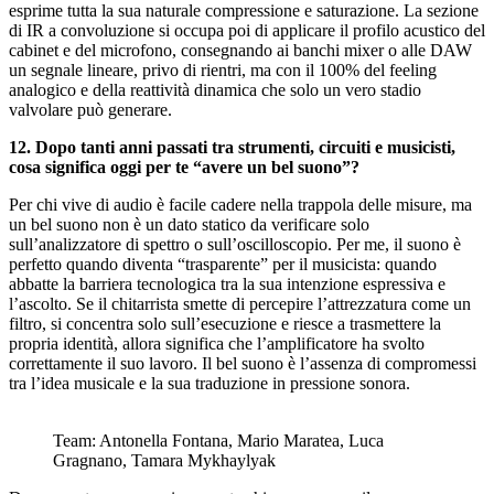
esprime tutta la sua naturale compressione e saturazione. La sezione
di IR a convoluzione si occupa poi di applicare il profilo acustico del
cabinet e del microfono, consegnando ai banchi mixer o alle DAW
un segnale lineare, privo di rientri, ma con il 100% del feeling
analogico e della reattività dinamica che solo un vero stadio
valvolare può generare.
12. Dopo tanti anni passati tra strumenti, circuiti e musicisti,
cosa significa oggi per te “avere un bel suono”?
Per chi vive di audio è facile cadere nella trappola delle misure, ma
un bel suono non è un dato statico da verificare solo
sull’analizzatore di spettro o sull’oscilloscopio. Per me, il suono è
perfetto quando diventa “trasparente” per il musicista: quando
abbatte la barriera tecnologica tra la sua intenzione espressiva e
l’ascolto. Se il chitarrista smette di percepire l’attrezzatura come un
filtro, si concentra solo sull’esecuzione e riesce a trasmettere la
propria identità, allora significa che l’amplificatore ha svolto
correttamente il suo lavoro. Il bel suono è l’assenza di compromessi
tra l’idea musicale e la sua traduzione in pressione sonora.
Team: Antonella Fontana, Mario Maratea, Luca
Gragnano, Tamara Mykhaylyak