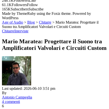
248.1K
Followers
Like
61.1K
Followers
Follow
165K
Subscribers
Subscribe
Made by ThemeRuby using the Foxiz theme. Powered by
WordPress
Age of Audio
>
Blog
>
Chitarre
>
Mario Maratea: Progettare il
Suono tra Amplificatori Valvolari e Circuiti Custom
Chitarre
Interviste
Mario Maratea: Progettare il Suono tra
Amplificatori Valvolari e Circuiti Custom
Last updated: 2026-06-10 3:51 pm
By
Antonio Campeglia
4 commenti
6