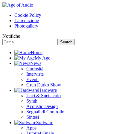
Cookie Policy
La redazione
Photogallery
Notifiche
Home
My Age
News
Curiosità
Interviste
Eventi
Gran Darko Show
Hardware
Luci & Spettacolo
Synth
Acoustic Design
Segnali di Controllo
Sintesi
Software
Apps
Tutorial Finale