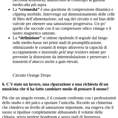
medio-alta più aspra.
La
“cremosità”
è una questione di compressione dinamica e
clipping
morbido. Intervengo sul dimensionamento delle celle
di filtro dell’alimentazione, sul sag del circuito o sul bias delle
valvole per ottenere una saturazione progressiva. Un po’
quello che succede con il un compressore ottico vintage o il
nastro magnetico saturato.
La
“definizione”
si ottiene ripulendo il segnale dal fango
sulle medio-basse nei primi stadi di preamplificazione,
ottimizzando le costanti di tempo attraverso la capacità di
accoppiamento e inserendo
grid stop resistors
mirate per
prevenire la distorsione da intermodulazione e preservare i
transienti d’attacco anche a gain elevati.
Circuito Orange Drops
6. C’è stato un lavoro, una riparazione o una richiesta di un
musicista che ti ha fatto cambiare modo di pensare il suono?
Più che un singolo evento, è il costante confronto con i professionisti
dello studio e del palco a spostare l’asticella. Ricordo un chitarrista
che chiedeva un livello di saturazione importante, ma esigeva che il
suono si ripulisse completamente abbassando il volume della
chitarra, senza perdere
headroom
e senza tagli di frequenza.