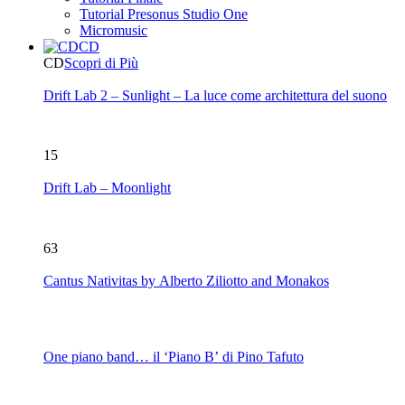
Tutorial Presonus Studio One
Micromusic
CD
CD
Scopri di Più
Drift Lab 2 – Sunlight – La luce come architettura del suono
15
Drift Lab – Moonlight
63
Cantus Nativitas by Alberto Ziliotto and Monakos
One piano band… il ‘Piano B’ di Pino Tafuto