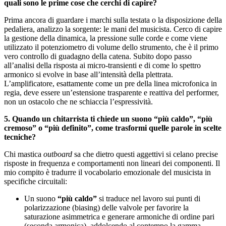
quali sono le prime cose che cerchi di capire?
Prima ancora di guardare i marchi sulla testata o la disposizione della
pedaliera, analizzo la sorgente: le mani del musicista. Cerco di capire
la gestione della dinamica, la pressione sulle corde e come viene
utilizzato il potenziometro di volume dello strumento, che è il primo
vero controllo di guadagno della catena. Subito dopo passo
all’analisi della risposta ai micro-transienti e di come lo spettro
armonico si evolve in base all’intensità della plettrata.
L’amplificatore, esattamente come un pre della linea microfonica in
regia, deve essere un’estensione trasparente e reattiva del performer,
non un ostacolo che ne schiaccia l’espressività.
5. Quando un chitarrista ti chiede un suono “più caldo”, “più
cremoso” o “più definito”, come trasformi quelle parole in scelte
tecniche?
Chi mastica
outboard
sa che dietro questi aggettivi si celano precise
risposte in frequenza e comportamenti non lineari dei componenti. Il
mio compito è tradurre il vocabolario emozionale del musicista in
specifiche circuitali:
Un suono
“più caldo”
si traduce nel lavoro sui punti di
polarizzazione (biasing) delle valvole per favorire la
saturazione asimmetrica e generare armoniche di ordine pari
(seconda armonica), addolcendo al contempo la gamma