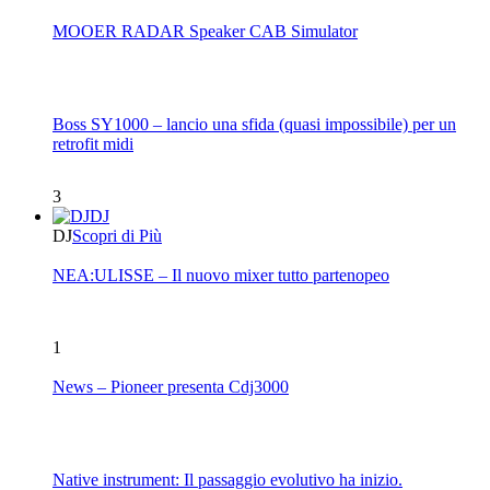
MOOER RADAR Speaker CAB Simulator
Boss SY1000 – lancio una sfida (quasi impossibile) per un
retrofit midi
3
DJ
DJ
Scopri di Più
NEA:ULISSE – Il nuovo mixer tutto partenopeo
1
News – Pioneer presenta Cdj3000
Native instrument: Il passaggio evolutivo ha inizio.