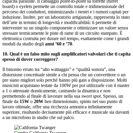
capacità parassite. Il cablaggio
point-to-point
su torrette (turret
board) o eyelets permette un controllo totale e tridimensionale del
percorso dei conduttori, minimizzando i rientri e i rumori captati per
induzione. Inoltre, per un laboratorio artigianale, rappresenta lo stato
dell’arte in termini di longevità e modificabilità: ti permette di
intervenire su un singolo componente o ottimizzare un valore senza
stressare termicamente le piste di rame di un circuito stampato. È
elettronica costruita per durare nel tempo, esattamente come i grandi
moduli da studio degli
anni ’60 e ’70
.
10. Qual è un falso mito sugli amplificatori valvolari che ti capita
spesso di dover correggere?
Il binomio errato tra “alto wattaggio” e “qualità sonora”, una
distorsione concettuale simile a chi pensa che un convertitore o un
pre siano migliori solo perché hanno più gain a disposizione. Molti
musicisti acquistano testate da 100W per poi utilizzarle con il master
a 1 o attenuate drasticamente, castrando la dinamica e non
permettendo al finale di lavorare nella sua
sweet spot
. Spesso, un
finale da
15W
o
20W
ben dimensionato, spinto nel suo punto di
lavoro ottimale, offre una ricchezza armonica infinitamente
superiore, risultando decisamente più efficace e musicale sia davanti
a un microfono in studio che sul palco.
Combo California Twanger