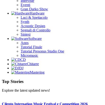
Interviste
Eventi
Gran Darko Show
Hardware
Luci & Spettacolo
Synth
Acoustic Design
Segnali di Controllo
Sintesi
Software
Apps
Tutorial Finale
Tutorial Presonus Studio One
Micromusic
CD
Chitarre
DJ
Mastering
Top Stories
Explore the latest updated news!
Cilento Internation Music Festival e Competition 2026