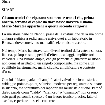
Share
SHARE
Ci sono tecnici che riparano strumenti e tecnici che, prima
ancora, cercano di capire da dove nasce davvero il suono.
Mario Maratea appartiene a questa seconda categoria.
La sua storia parte da Napoli, passa dalla costruzione della sua prima
chitarra elettrica a sedici anni e arriva oggi a un laboratorio in
Brianza, dove convivono manualità, elettronica e ascolto.
Nel tempo Mario ha attraversato diversi territori della catena sonora:
liuteria, pickup custom, pedali d’effetto, cablaggi, amplificatori
valvolari. Una visione ampia, che gli permette di guardare al suono
non come al risultato di un singolo componente, ma come a un
equilibrio tra strumento, mani, circuito, amplificatore e contesto
d’uso.
Con lui abbiamo parlato di amplificatori valvolari, circuiti storici,
cablaggio point-to-point, soluzioni moderne per registrare o suonare
in silenzio, ma soprattutto del rapporto tra musicista e suono. Perché
dietro parole come “caldo”, “cremoso” o “dinamico” non ci sono
solo gusti personali: spesso c’è un lavoro tecnico preciso, fatto di
ascolto, esperienza e scelte concrete.