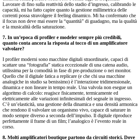
Lavorare di fino sulla reattività dello stadio d’ingresso, calibrando le
capacità, mi ha fatto capire quanto la gestione millimetrica delle
correnti possa stravolgere il feeling dinamico. Mi ha confermato che
il focus non deve mai essere la “quantità” di guadagno, ma la qualità
e la musicalità della saturazione.
7. In un’epoca di profiler e modeler sempre più credibili,
quanto conta ancora la risposta al tocco di un amplificatore
valvolare?
I profiler moderni sono macchine digitali straordinarie, capaci di
scattare una “fotografia” statica eccezionale di una catena audio,
utilissima per la comodità in fase di pre-produzione o nei monitor.
Quello che il digitale fatica a replicare (e che chi usa macchine
analogiche in studio sa benissimo) è l’interazione tridimensionale,
dinamica e non lineare in tempo reale. Una valvola non esegue un
algoritmo di calcolo: reagisce fisicamente, termicamente ed
elettricamente alle variazioni infinitesimali del segnale in ingresso.
C’è un’elasticità, una gestione della dinamica e una densità armonica
che rendono il valvolare un organismo vivo, capace di saturare in
modo sempre diverso a seconda dell’impulso. Il digitale riproduce
perfettamente il frame di un film; l’analogico è l’evento reale in
corso.
8. Molti amplificatori boutique partono da circuiti storici. Dove