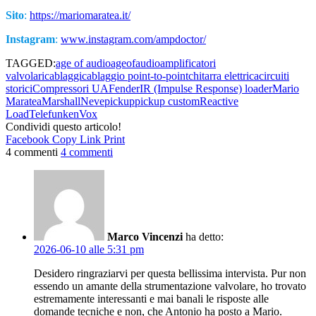
Sito
:
https://mariomaratea.it/
Instagram
:
www.instagram.com/ampdoctor/
TAGGED:
age of audio
ageofaudio
amplificatori
valvolari
cablaggi
cablaggio point-to-point
chitarra elettrica
circuiti
storici
Compressori UA
Fender
IR (Impulse Response) loader
Mario
Maratea
Marshall
Neve
pickup
pickup custom
Reactive
Load
Telefunken
Vox
Condividi questo articolo!
Facebook
Copy Link
Print
4 commenti
4 commenti
Marco Vincenzi
ha detto:
2026-06-10 alle 5:31 pm
Desidero ringraziarvi per questa bellissima intervista. Pur non
essendo un amante della strumentazione valvolare, ho trovato
estremamente interessanti e mai banali le risposte alle
domande tecniche e non, che Antonio ha posto a Mario.