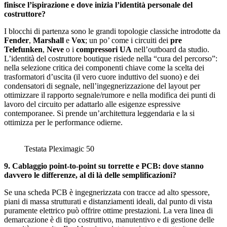
finisce l’ispirazione e dove inizia l’identità personale del
costruttore?
I blocchi di partenza sono le grandi topologie classiche introdotte da
Fender
,
Marshall
e
Vox
; un po’ come i circuiti dei
pre
Telefunken
,
Neve
o i
compressori UA
nell’outboard da studio.
L’identità del costruttore boutique risiede nella “cura del percorso”:
nella selezione critica dei componenti chiave come la scelta dei
trasformatori d’uscita (il vero cuore induttivo del suono) e dei
condensatori di segnale, nell’ingegnerizzazione del layout per
ottimizzare il rapporto segnale/rumore e nella modifica dei punti di
lavoro del circuito per adattarlo alle esigenze espressive
contemporanee. Si prende un’architettura leggendaria e la si
ottimizza per le performance odierne.
Testata Pleximagic 50
9. Cablaggio point-to-point su torrette e PCB: dove stanno
davvero le differenze, al di là delle semplificazioni?
Se una scheda PCB è ingegnerizzata con tracce ad alto spessore,
piani di massa strutturati e distanziamenti ideali, dal punto di vista
puramente elettrico può offrire ottime prestazioni. La vera linea di
demarcazione è di tipo costruttivo, manutentivo e di gestione delle