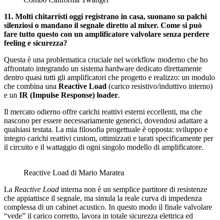
11. Molti chitarristi oggi registrano in casa, suonano su palchi
silenziosi o mandano il segnale diretto al mixer. Come si può
fare tutto questo con un amplificatore valvolare senza perdere
feeling e sicurezza?
Questa è una problematica cruciale nel workflow moderno che ho
affrontato integrando un sistema hardware dedicato direttamente
dentro quasi tutti gli amplificatori che progetto e realizzo: un modulo
che combina una
Reactive Load
(carico resistivo/induttivo interno)
e un
IR (Impulse Response) loader
.
Il mercato odierno offre carichi reattivi esterni eccellenti, ma che
nascono per essere necessariamente generici, dovendosi adattare a
qualsiasi testata. La mia filosofia progettuale è opposta: sviluppo e
integro carichi reattivi custom, ottimizzati e tarati specificamente per
il circuito e il wattaggio di ogni singolo modello di amplificatore.
Reactive Load di Mario Maratea
La
Reactive Load
interna non è un semplice partitore di resistenze
che appiattisce il segnale, ma simula la reale curva di impedenza
complessa di un cabinet acustico. In questo modo il finale valvolare
“vede” il carico corretto, lavora in totale sicurezza elettrica ed