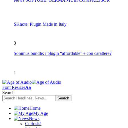
News SOFTUBE: GERMANIUM COMPRESSOR
SKnote: Plugin Made in Italy
3
Sonimus bundle: i plugin “affordable” e con carattere?
1
Font Resizer
Aa
Search
Home
My Age
News
Curiosità