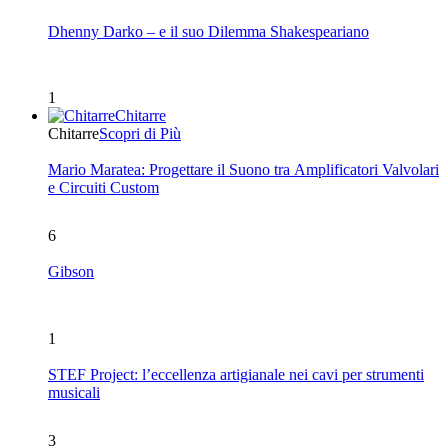
Dhenny Darko – e il suo Dilemma Shakespeariano
1
Chitarre
Chitarre
Scopri di Più
Mario Maratea: Progettare il Suono tra Amplificatori Valvolari
e Circuiti Custom
6
Gibson
1
STEF Project: l’eccellenza artigianale nei cavi per strumenti
musicali
3