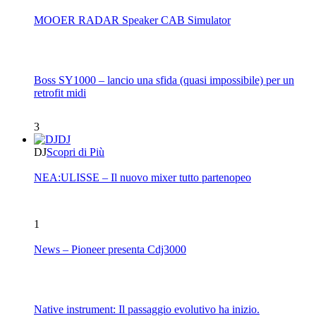
MOOER RADAR Speaker CAB Simulator
Boss SY1000 – lancio una sfida (quasi impossibile) per un
retrofit midi
3
DJ
DJ
Scopri di Più
NEA:ULISSE – Il nuovo mixer tutto partenopeo
1
News – Pioneer presenta Cdj3000
Native instrument: Il passaggio evolutivo ha inizio.