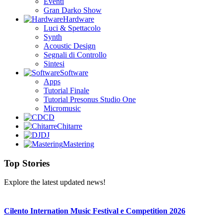
Eventi
Gran Darko Show
Hardware
Luci & Spettacolo
Synth
Acoustic Design
Segnali di Controllo
Sintesi
Software
Apps
Tutorial Finale
Tutorial Presonus Studio One
Micromusic
CD
Chitarre
DJ
Mastering
Top Stories
Explore the latest updated news!
Cilento Internation Music Festival e Competition 2026