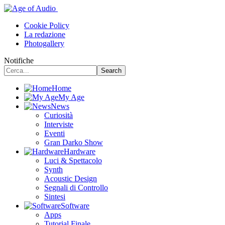
Cookie Policy
La redazione
Photogallery
Notifiche
Home
My Age
News
Curiosità
Interviste
Eventi
Gran Darko Show
Hardware
Luci & Spettacolo
Synth
Acoustic Design
Segnali di Controllo
Sintesi
Software
Apps
Tutorial Finale