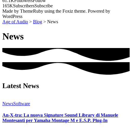
61.1K
Followers
Follow
165K
Subscribers
Subscribe
Made by ThemeRuby using the Foxiz theme. Powered by
WordPress
Age of Audio
>
Blog
>
News
News
Latest News
News
Software
An-X-tra: La nuova Signature Sound Library di Manuele
Montesanti per Yamaha Montage M e E.S.P. Plug-In