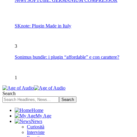
News SOFTUBE: GERMANIUM COMPRESSOR
SKnote: Plugin Made in Italy
3
Sonimus bundle: i plugin “affordable” e con carattere?
1
Search
Home
My Age
News
Curiosità
Interviste