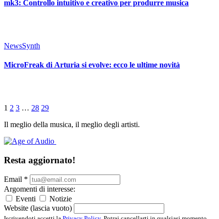
mk3: Controllo intuitivo e creativo per produrre musica
News
Synth
MicroFreak di Arturia si evolve: ecco le ultime novità
1
2
3
…
28
29
Il meglio della musica, il meglio degli artisti.
Resta aggiornato!
Email
*
Argomenti di interesse:
Eventi
Notizie
Website (lascia vuoto)
Iscrivendoti accetti la
Privacy Policy
. Potrai cancellarti in qualsiasi momento.