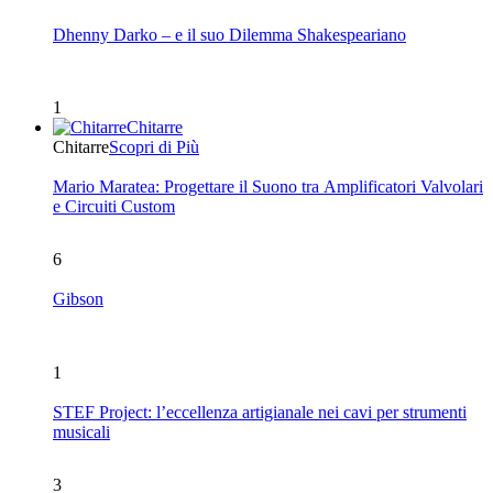
Dhenny Darko – e il suo Dilemma Shakespeariano
1
Chitarre
Chitarre
Scopri di Più
Mario Maratea: Progettare il Suono tra Amplificatori Valvolari
e Circuiti Custom
6
Gibson
1
STEF Project: l’eccellenza artigianale nei cavi per strumenti
musicali
3