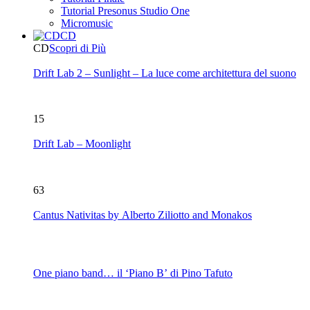
Tutorial Presonus Studio One
Micromusic
CD
CD
Scopri di Più
Drift Lab 2 – Sunlight – La luce come architettura del suono
15
Drift Lab – Moonlight
63
Cantus Nativitas by Alberto Ziliotto and Monakos
One piano band… il ‘Piano B’ di Pino Tafuto