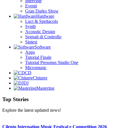
Interviste
Eventi
Gran Darko Show
Hardware
Luci & Spettacolo
Synth
Acoustic Design
Segnali di Controllo
Sintesi
Software
Apps
Tutorial Finale
Tutorial Presonus Studio One
Micromusic
CD
Chitarre
DJ
Mastering
Top Stories
Explore the latest updated news!
Cilento Internation Music Festival e Competition 2026