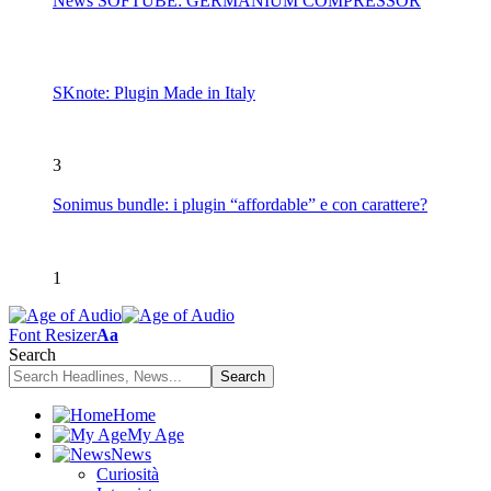
News SOFTUBE: GERMANIUM COMPRESSOR
SKnote: Plugin Made in Italy
3
Sonimus bundle: i plugin “affordable” e con carattere?
1
Font Resizer
Aa
Search
Home
My Age
News
Curiosità