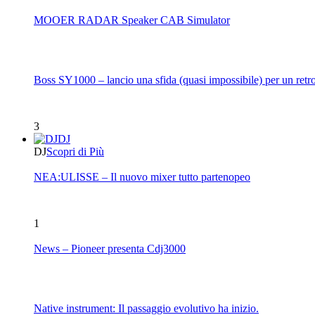
MOOER RADAR Speaker CAB Simulator
Boss SY1000 – lancio una sfida (quasi impossibile) per un retro
3
DJ
DJ
Scopri di Più
NEA:ULISSE – Il nuovo mixer tutto partenopeo
1
News – Pioneer presenta Cdj3000
Native instrument: Il passaggio evolutivo ha inizio.