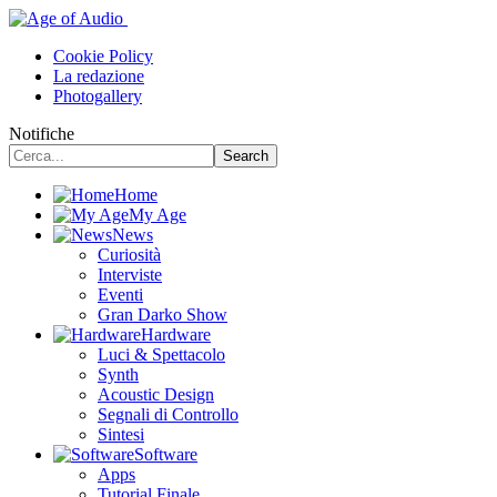
Cookie Policy
La redazione
Photogallery
Notifiche
Home
My Age
News
Curiosità
Interviste
Eventi
Gran Darko Show
Hardware
Luci & Spettacolo
Synth
Acoustic Design
Segnali di Controllo
Sintesi
Software
Apps
Tutorial Finale