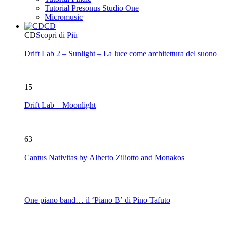
Tutorial Presonus Studio One
Micromusic
CD
CD
Scopri di Più
Drift Lab 2 – Sunlight – La luce come architettura del suono
15
Drift Lab – Moonlight
63
Cantus Nativitas by Alberto Ziliotto and Monakos
One piano band… il ‘Piano B’ di Pino Tafuto