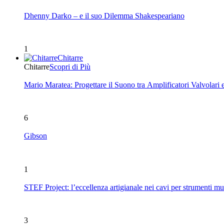
Dhenny Darko – e il suo Dilemma Shakespeariano
1
Chitarre
Chitarre
Scopri di Più
Mario Maratea: Progettare il Suono tra Amplificatori Valvolari 
6
Gibson
1
STEF Project: l’eccellenza artigianale nei cavi per strumenti mu
3