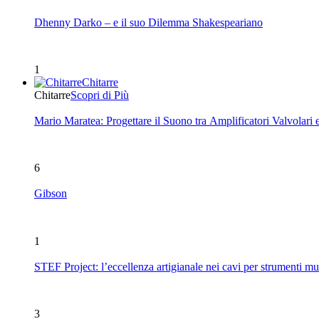
Dhenny Darko – e il suo Dilemma Shakespeariano
1
Chitarre
Chitarre
Scopri di Più
Mario Maratea: Progettare il Suono tra Amplificatori Valvolari 
6
Gibson
1
STEF Project: l’eccellenza artigianale nei cavi per strumenti mu
3