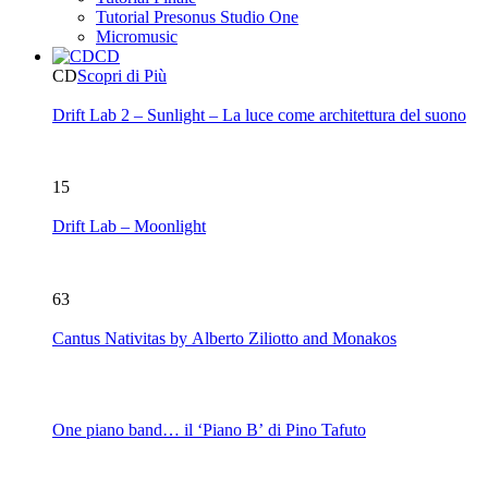
Tutorial Presonus Studio One
Micromusic
CD
CD
Scopri di Più
Drift Lab 2 – Sunlight – La luce come architettura del suono
15
Drift Lab – Moonlight
63
Cantus Nativitas by Alberto Ziliotto and Monakos
One piano band… il ‘Piano B’ di Pino Tafuto