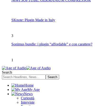
News SOFTUBE: GERMANIUM COMPRESSOR
SKnote: Plugin Made in Italy
3
Sonimus bundle: i plugin “affordable” e con carattere?
1
Search
Home
My Age
News
Curiosità
Interviste