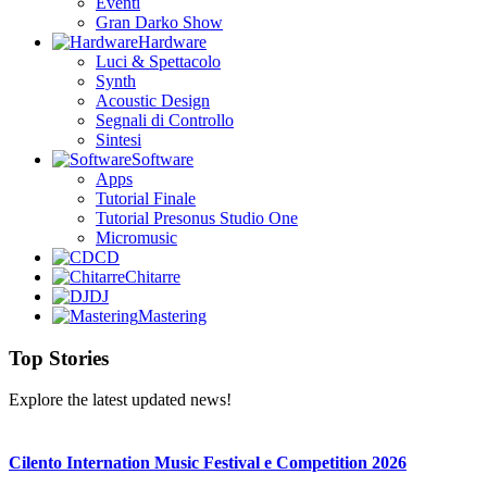
Eventi
Gran Darko Show
Hardware
Luci & Spettacolo
Synth
Acoustic Design
Segnali di Controllo
Sintesi
Software
Apps
Tutorial Finale
Tutorial Presonus Studio One
Micromusic
CD
Chitarre
DJ
Mastering
Top Stories
Explore the latest updated news!
Cilento Internation Music Festival e Competition 2026