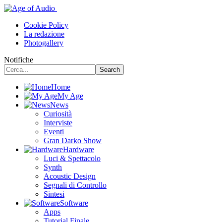
Cookie Policy
La redazione
Photogallery
Notifiche
Home
My Age
News
Curiosità
Interviste
Eventi
Gran Darko Show
Hardware
Luci & Spettacolo
Synth
Acoustic Design
Segnali di Controllo
Sintesi
Software
Apps
Tutorial Finale