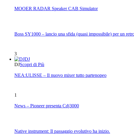
MOOER RADAR Speaker CAB Simulator
Boss SY1000 – lancio una sfida (quasi impossibile) per un retro
3
DJ
DJ
Scopri di Più
NEA:ULISSE – Il nuovo mixer tutto partenopeo
1
News – Pioneer presenta Cdj3000
Native instrument: Il passaggio evolutivo ha inizio.