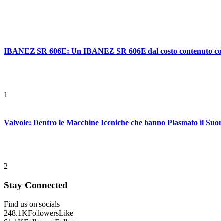
IBANEZ SR 606E: Un IBANEZ SR 606E dal costo contenuto con ca
1
Valvole: Dentro le Macchine Iconiche che hanno Plasmato il Suo
2
Stay Connected
Find us on socials
248.1K
Followers
Like