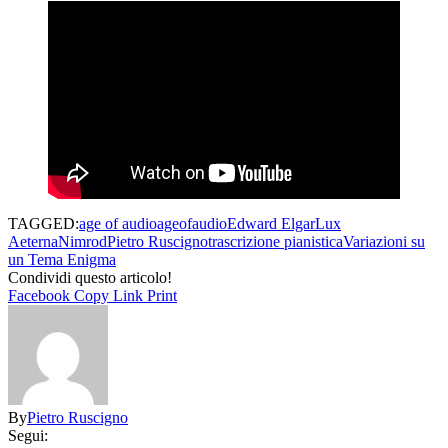
TAGGED:
age of audio
ageofaudio
Edward Elgar
Lux
Aeterna
Nimrod
Pietro Ruscigno
trascrizione pianistica
Variazioni su
un Tema Enigma
Condividi questo articolo!
Facebook
Copy Link
Print
By
Pietro Ruscigno
Segui: