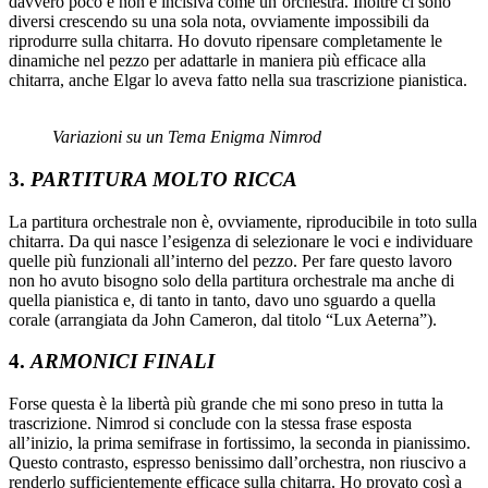
davvero poco e non è incisiva come un’orchestra. Inoltre ci sono
diversi crescendo su una sola nota, ovviamente impossibili da
riprodurre sulla chitarra. Ho dovuto ripensare completamente le
dinamiche nel pezzo per adattarle in maniera più efficace alla
chitarra, anche Elgar lo aveva fatto nella sua trascrizione pianistica.
Variazioni su un Tema Enigma Nimrod
3.
PARTITURA MOLTO RICCA
La partitura orchestrale non è, ovviamente, riproducibile in toto sulla
chitarra. Da qui nasce l’esigenza di selezionare le voci e individuare
quelle più funzionali all’interno del pezzo. Per fare questo lavoro
non ho avuto bisogno solo della partitura orchestrale ma anche di
quella pianistica e, di tanto in tanto, davo uno sguardo a quella
corale (arrangiata da John Cameron, dal titolo “Lux Aeterna”).
4.
ARMONICI FINALI
Forse questa è la libertà più grande che mi sono preso in tutta la
trascrizione. Nimrod si conclude con la stessa frase esposta
all’inizio, la prima semifrase in fortissimo, la seconda in pianissimo.
Questo contrasto, espresso benissimo dall’orchestra, non riuscivo a
renderlo sufficientemente efficace sulla chitarra. Ho provato così a