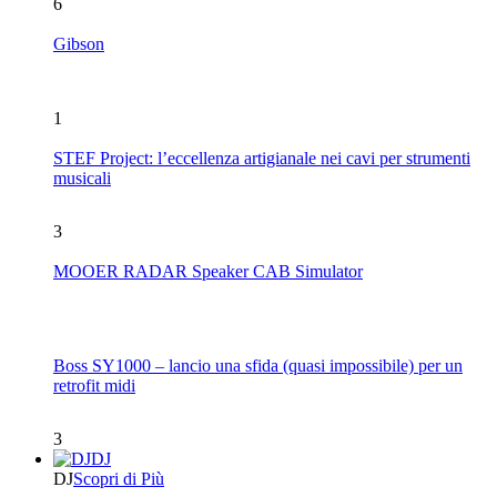
6
Gibson
1
STEF Project: l’eccellenza artigianale nei cavi per strumenti
musicali
3
MOOER RADAR Speaker CAB Simulator
Boss SY1000 – lancio una sfida (quasi impossibile) per un
retrofit midi
3
DJ
DJ
Scopri di Più