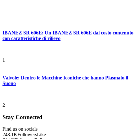
IBANEZ SR 606E: Un IBANEZ SR 606E dal costo contenuto
con caratteristiche di rilievo
1
Valvole: Dentro le Macchine Iconiche che hanno Plasmato il
Suono
2
Stay Connected
Find us on socials
248.1K
Followers
Like