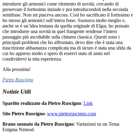
introdurre gli armonici come elemento di novità, cercando di
preservare il fortissimo iniziale e poi introducendoli nella seconda
semifrase. Non mi piaceva ancora. Così ho sacrificato il fortissimo e
ho messo gli armonici sull’intera frase. Suonava molto meglio e,
anche se è un’idea lontana da quella originale di Elgar, ho pensato
che introdurre una novità in quel frangente rendesse l’intero
passaggio più ascoltabile sulla chitarra classica. Questi sono i
principali problemi che ho affrontato, devo dire che è stata una
trascrizione abbastanza complicata ma di sicuro è stata una sfida da
cui ho appreso molto e spero di esservi stato di aiuto nel
condividervi la mia esperienza.
Alla prossima!
Pietro Ruscigno
Notizie Utili
Spartito realizzato da Pietro Ruscigno
:
Link
Sito Pietro Ruscigno
:
www.pietroruscigno.com
Brano
suonato da Pietro Ruscigno
: Variazioni su un Tema
Enigma Nimrod.