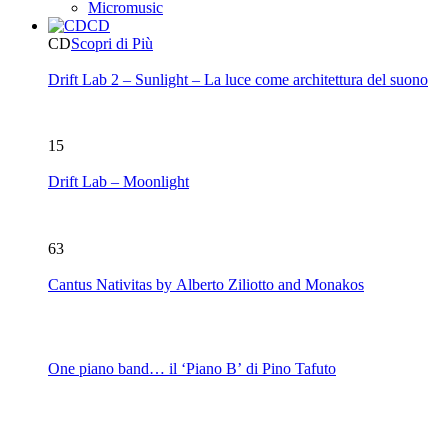
Micromusic
CD
CD
Scopri di Più
Drift Lab 2 – Sunlight – La luce come architettura del suono
15
Drift Lab – Moonlight
63
Cantus Nativitas by Alberto Ziliotto and Monakos
One piano band… il ‘Piano B’ di Pino Tafuto