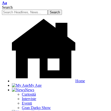
Font
Aa
Resizer
Search
Home
My Age
News
Curiosità
Interviste
Eventi
Gran Darko Show