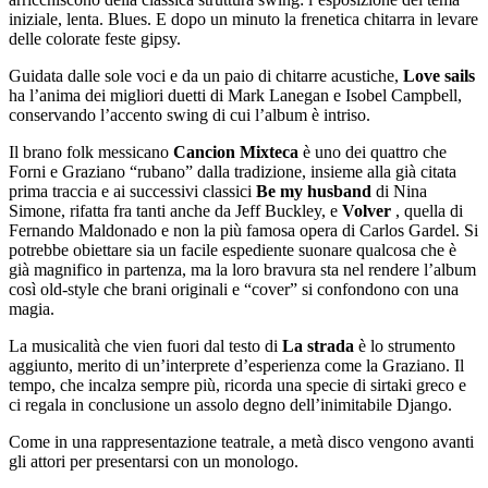
iniziale, lenta. Blues. E dopo un minuto la frenetica chitarra in levare
delle colorate feste gipsy.
Guidata dalle sole voci e da un paio di chitarre acustiche,
Love sails
ha l’anima dei migliori duetti di Mark Lanegan e Isobel Campbell,
conservando l’accento swing di cui l’album è intriso.
Il brano folk messicano
Cancion Mixteca
è uno dei quattro che
Forni e Graziano “rubano” dalla tradizione, insieme alla già citata
prima traccia e ai successivi classici
Be my husband
di Nina
Simone, rifatta fra tanti anche da Jeff Buckley, e
Volver
, quella di
Fernando Maldonado e non la più famosa opera di Carlos Gardel. Si
potrebbe obiettare sia un facile espediente suonare qualcosa che è
già magnifico in partenza, ma la loro bravura sta nel rendere l’album
così old-style che brani originali e “cover” si confondono con una
magia.
La musicalità che vien fuori dal testo di
La strada
è lo strumento
aggiunto, merito di un’interprete d’esperienza come la Graziano. Il
tempo, che incalza sempre più, ricorda una specie di sirtaki greco e
ci regala in conclusione un assolo degno dell’inimitabile Django.
Come in una rappresentazione teatrale, a metà disco vengono avanti
gli attori per presentarsi con un monologo.