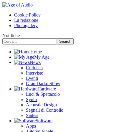
Cookie Policy
La redazione
Photogallery
Notifiche
Home
My Age
News
Curiosità
Interviste
Eventi
Gran Darko Show
Hardware
Luci & Spettacolo
Synth
Acoustic Design
Segnali di Controllo
Sintesi
Software
Apps
Tutorial Finale