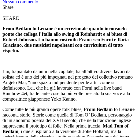
Nessun commento
Share
SHARE
From Bedlam to Lenane è un eccezionale quanto inconsueto
ponte che collega l’Italia allo swing di Reinhardt e al blues di
Robert Johnson. Lo hanno costruito Francesco Forni e Ilaria
Graziano, due musicisti napoletani con curriculum di tutto
rispetto.
Lui, trapiantato da anni nella capitale, ha all’attivo diversi lavori da
solista ed è uno dei più impegnati nel progetto del collettivo romano
Angelo Mai, “uno spazio indipendente per le arti” come si
definiscono. Lei, che ha già lavorato con Forni nella live band
Rainbow 4et, tra le tante cose ha più volte prestato la sua voce alla
compositrice giapponese Yoko Kanno.
Come tutte le più grandi opere folk-blues,
From Bedlam to Lenane
racconta storie. Storie come quella di Tom O’ Bedlam, personaggio
di un anonimo poema del XVII secolo, che nella tradizione inglese
rappresenta il prototipo di folle. Nella prima traccia,
Mad Tom of
Bedlam
, i due si ispirano alla versione di Jolie Holland, ma la
arricchiscono della classica struttura swing: l’esposizione del tema