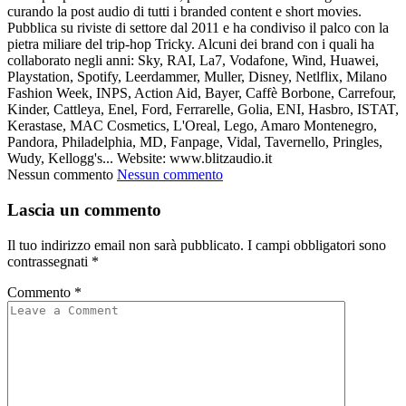
curando la post audio di tutti i branded content e short movies.
Pubblica su riviste di settore dal 2011 e ha condiviso il palco con la
pietra miliare del trip-hop Tricky. Alcuni dei brand con i quali ha
collaborato negli anni: Sky, RAI, La7, Vodafone, Wind, Huawei,
Playstation, Spotify, Leerdammer, Muller, Disney, Netlflix, Milano
Fashion Week, INPS, Action Aid, Bayer, Caffè Borbone, Carrefour,
Kinder, Cattleya, Enel, Ford, Ferrarelle, Golia, ENI, Hasbro, ISTAT,
Kerastase, MAC Cosmetics, L'Oreal, Lego, Amaro Montenegro,
Pandora, Philadelphia, MD, Fanpage, Vidal, Tavernello, Pringles,
Wudy, Kellogg's... Website: www.blitzaudio.it
Nessun commento
Nessun commento
Lascia un commento
Il tuo indirizzo email non sarà pubblicato.
I campi obbligatori sono
contrassegnati
*
Commento
*