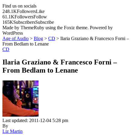
Find us on socials
248.1K
Followers
Like
61.1K
Followers
Follow
165K
Subscribers
Subscribe
Made by ThemeRuby using the Foxiz theme. Powered by
WordPress
Age of Audio
>
Blog
>
CD
>
Ilaria Graziano & Francesco Forni –
From Bedlam to Lenane
CD
Ilaria Graziano & Francesco Forni –
From Bedlam to Lenane
Last updated: 2011-12-04 5:28 pm
By
Liz Martin