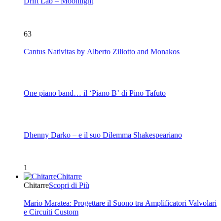
Drift Lab – Moonlight
63
Cantus Nativitas by Alberto Ziliotto and Monakos
One piano band… il ‘Piano B’ di Pino Tafuto
Dhenny Darko – e il suo Dilemma Shakespeariano
1
Chitarre
Chitarre
Scopri di Più
Mario Maratea: Progettare il Suono tra Amplificatori Valvolari
e Circuiti Custom