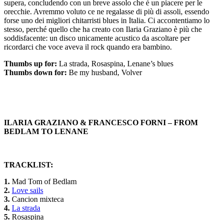
supera, concludendo con un breve assolo che è un piacere per le
orecchie. Avremmo voluto ce ne regalasse di più di assoli, essendo
forse uno dei migliori chitarristi blues in Italia. Ci accontentiamo lo
stesso, perché quello che ha creato con Ilaria Graziano è più che
soddisfacente: un disco unicamente acustico da ascoltare per
ricordarci che voce aveva il rock quando era bambino.
Thumbs up for:
La strada, Rosaspina, Lenane’s blues
Thumbs down for:
Be my husband, Volver
I
LARIA GRAZIANO & FRANCESCO FORNI – FROM
BEDLAM TO LENANE
TRACKLIST:
1.
Mad Tom of Bedlam
2.
Love sails
3.
Cancion mixteca
4.
La strada
5.
Rosaspina