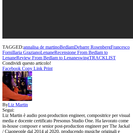
TAGGED:
annalisa de martino
Bedlam
Debarre Rosenberg
Francesco
Forni
Ilaria Graziano
Lenane
Recensione From Bedlam to
Lenane
Review From Bedlam to Lenane
swing
TRACKLIST
Condividi questo articolo!
Facebook
Copy Link
Print
By
Liz Martin
Segui:
Liz Martin è audio post-production engineer, compositrice per visual
media e docente certificato Presonus Studio One. Ha lavorato come
in-house composer e senior post-production engineer per The Jackal
/ Ciaopeople dal 2014 al 2020, producendo musiche originali e