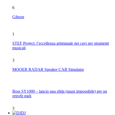
6
Gibson
1
STEF Project: l’eccellenza artigianale nei cavi per strumenti
musicali
3
MOOER RADAR Speaker CAB Simulator
Boss SY1000 – lancio una sfida (quasi impossibile) per un
retrofit midi
3
DJ