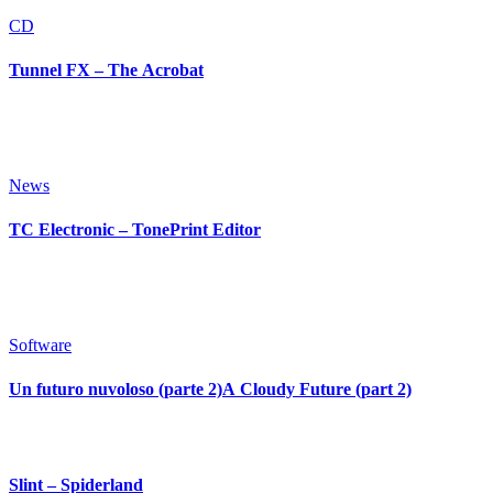
CD
Tunnel FX – The Acrobat
News
TC Electronic – TonePrint Editor
Software
Un futuro nuvoloso (parte 2)A Cloudy Future (part 2)
Slint – Spiderland