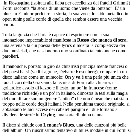
In
Rosaspina
(ispirata alla fiaba per eccellenza dei fratelli Grimm?)
Forni racconta “la storia di un uomo che viene da lontano”. E’ un
blues in E minor perfetto: la storia, la sua voce, lo slide metallico in
open tuning sulle corde di quella che sembra essere una vecchia
parlor.
Tutta la grazia che Ilaria è capace di esprimere con la sua
intonazione impeccabile si manifesta in
Rosso che manca di sera
,
una serenata la cui poesia delle lyrics dimostra la completezza dei
due musicisti, che nascondono uno sconfinato talento anche come
parolieri.
Il manouche, portato in giro da chitarristi principalmente francesi o
dei paesi bassi (vedi Lagrene, Debarre Rosenberg), compare in un
disco italiano come un miracolo:
On y va
è una perla più unica che
rara. I cori della Graziano, la tecnica di Forni alla chitarra, il
goliardico assolo di kazoo e il testo, un po’ in francese (come
tradizione richiede) e un po’ in italiano, dimostra la tesi sulla magia
del duo di fare suo un genere “antico” che non è neanche mai stato
troppo nelle corde degli italiani. Nella penultima traccia originale, si
abbassano le luci accese dei cabaret parigini e i due tornano a
dividersi le strofe in
Crying
, una sorta di ninna nanna.
Il disco si chiude con
Lenane’s Blues
, una delle canzoni più belle
dell’album. Un riuscitissimo tentativo di blues modale in cui Forni si