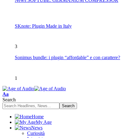
News SOFTUBE: GERMANIUM COMPRESSOR
SKnote: Plugin Made in Italy
3
Sonimus bundle: i plugin “affordable” e con carattere?
1
Font
Aa
Resizer
Search
Home
My Age
News
Curiosità