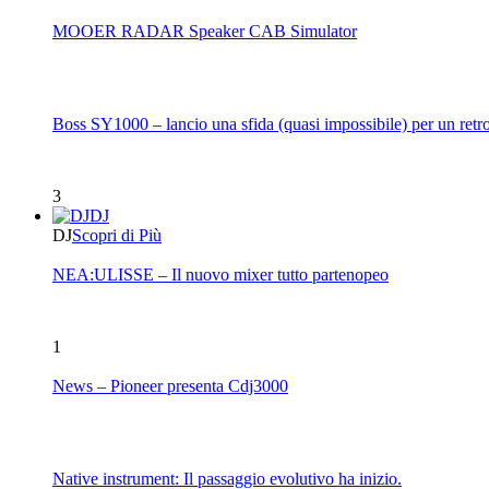
MOOER RADAR Speaker CAB Simulator
Boss SY1000 – lancio una sfida (quasi impossibile) per un retro
3
DJ
DJ
Scopri di Più
NEA:ULISSE – Il nuovo mixer tutto partenopeo
1
News – Pioneer presenta Cdj3000
Native instrument: Il passaggio evolutivo ha inizio.