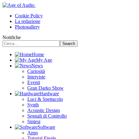
Cookie Policy
La redazione
Photogallery
Notifiche
Home
My Age
News
Curiosità
Interviste
Eventi
Gran Darko Show
Hardware
Luci & Spettacolo
Synth
Acoustic Design
Segnali di Controllo
Sintesi
Software
Apps
Tutorial Finale