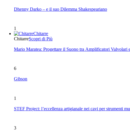
Dhenny Darko – e il suo Dilemma Shakespeariano
1
Chitarre
Chitarre
Scopri di Più
Mario Maratea: Progettare il Suono tra Amplificatori Valvolari 
6
Gibson
1
STEF Project: l’eccellenza artigianale nei cavi per strumenti mu
3