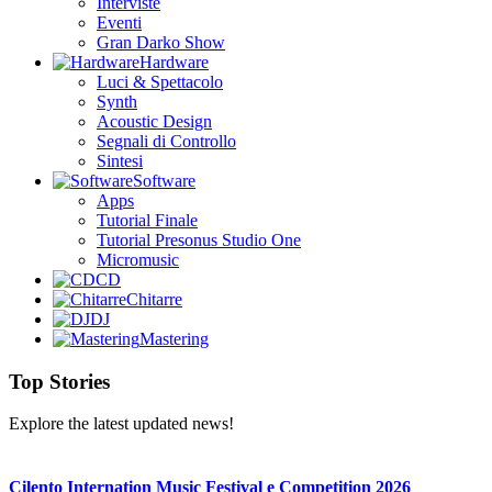
Interviste
Eventi
Gran Darko Show
Hardware
Luci & Spettacolo
Synth
Acoustic Design
Segnali di Controllo
Sintesi
Software
Apps
Tutorial Finale
Tutorial Presonus Studio One
Micromusic
CD
Chitarre
DJ
Mastering
Top Stories
Explore the latest updated news!
Cilento Internation Music Festival e Competition 2026