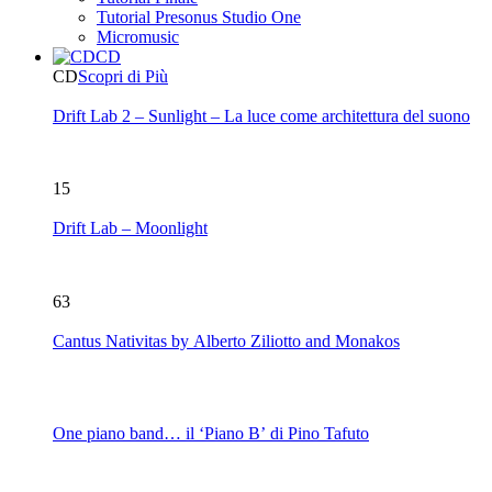
Tutorial Presonus Studio One
Micromusic
CD
CD
Scopri di Più
Drift Lab 2 – Sunlight – La luce come architettura del suono
15
Drift Lab – Moonlight
63
Cantus Nativitas by Alberto Ziliotto and Monakos
One piano band… il ‘Piano B’ di Pino Tafuto