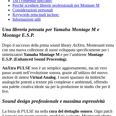
Tra i contenuti spiccano:
Perché scegliere librerie professionali per Montage M
Considerazioni personali
Keywords principali incluse:
Informazioni utili
Una libreria pensata per Yamaha Montage M e
Montage E.S.P.
Dopo il successo della prima sound library
AnXtra
, Montesanti torna
con una nuova collezione di suoni sviluppata specificamente per i
sintetizzatori
Yamaha Montage M
e per l’ambiente
Montage
E.S.P. (Enhanced Sound Processing)
.
AnXtra PULSE
non è un semplice aggiornamento, ma un vero
passo avanti nell’evoluzione sonora, grazie all’utilizzo del nuovo
motore di sintesi
Virtual Analog
. I suoni spaziano da timbriche
analogiche potenti a texture più complesse e ambientali, offrendo
una palette creativa ideale sia per la produzione in studio che per il
live.
Sound design professionale e massima espressività
La forza di
PULSE
sta nella
cura del dettaglio sonoro
. Ogni patch
è pensata per essere suonata, modulata e vissuta. Montesanti sfrutta