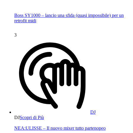
Boss SY1000 – lancio una sfida (quasi impossibile) per un
retrofit midi
3
DJ
DJ
Scopri di Più
NEA:ULISSE – Il nuovo mixer tutto partenopeo