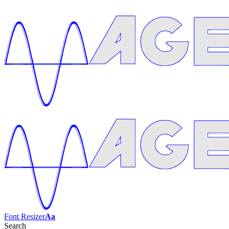
Font Resizer
Aa
Search