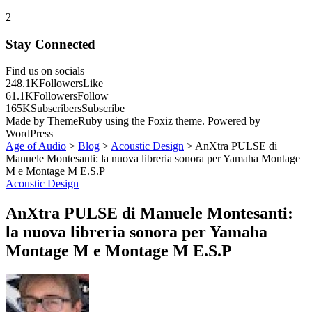
2
Stay Connected
Find us on socials
248.1K
Followers
Like
61.1K
Followers
Follow
165K
Subscribers
Subscribe
Made by ThemeRuby using the Foxiz theme. Powered by
WordPress
Age of Audio
>
Blog
>
Acoustic Design
>
AnXtra PULSE di
Manuele Montesanti: la nuova libreria sonora per Yamaha Montage
M e Montage M E.S.P
Acoustic Design
AnXtra PULSE di Manuele Montesanti:
la nuova libreria sonora per Yamaha
Montage M e Montage M E.S.P