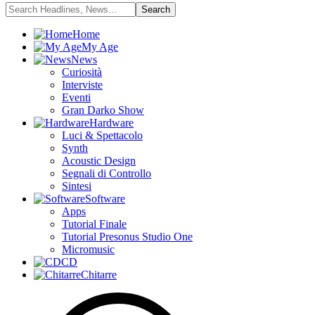
Home
My Age
News
Curiosità
Interviste
Eventi
Gran Darko Show
Hardware
Luci & Spettacolo
Synth
Acoustic Design
Segnali di Controllo
Sintesi
Software
Apps
Tutorial Finale
Tutorial Presonus Studio One
Micromusic
CD
Chitarre