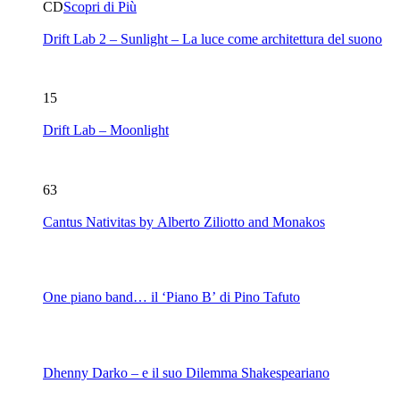
CD
Scopri di Più
Drift Lab 2 – Sunlight – La luce come architettura del suono
15
Drift Lab – Moonlight
63
Cantus Nativitas by Alberto Ziliotto and Monakos
One piano band… il ‘Piano B’ di Pino Tafuto
Dhenny Darko – e il suo Dilemma Shakespeariano