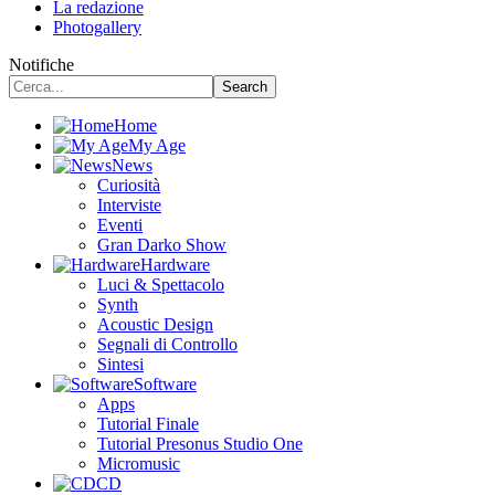
La redazione
Photogallery
Notifiche
Home
My Age
News
Curiosità
Interviste
Eventi
Gran Darko Show
Hardware
Luci & Spettacolo
Synth
Acoustic Design
Segnali di Controllo
Sintesi
Software
Apps
Tutorial Finale
Tutorial Presonus Studio One
Micromusic
CD