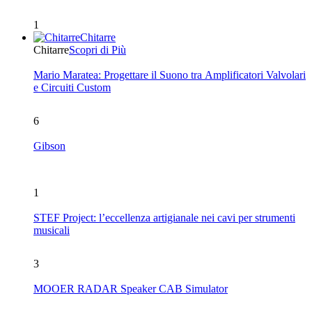
1
Chitarre
Chitarre
Scopri di Più
Mario Maratea: Progettare il Suono tra Amplificatori Valvolari
e Circuiti Custom
6
Gibson
1
STEF Project: l’eccellenza artigianale nei cavi per strumenti
musicali
3
MOOER RADAR Speaker CAB Simulator